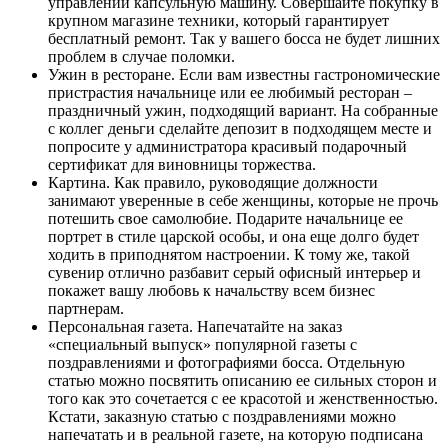
управлении капсульную машину. Совершайте покупку в
крупном магазине техники, который гарантирует
бесплатный ремонт. Так у вашего босса не будет лишних
проблем в случае поломки.
Ужин в ресторане.
Если вам известны гастрономические
пристрастия начальнице или ее любимый ресторан –
праздничный ужин, подходящий вариант. На собранные
с коллег деньги сделайте депозит в подходящем месте и
попросите у администратора красивый подарочный
сертификат для виновницы торжества.
Картина.
Как правило, руководящие должности
занимают уверенные в себе женщины, которые не прочь
потешить свое самолюбие. Подарите начальнице ее
портрет в стиле царской особы, и она еще долго будет
ходить в приподнятом настроении. К тому же, такой
сувенир отлично разбавит серый офисный интерьер и
покажет вашу любовь к начальству всем бизнес
партнерам.
Персональная газета.
Напечатайте на заказ
«специальный выпуск» популярной газеты с
поздравлениями и фотографиями босса. Отдельную
статью можно посвятить описанию ее сильных сторон и
того как это сочетается с ее красотой и женственностью.
Кстати, заказную статью с поздравлениями можно
напечатать и в реальной газете, на которую подписана