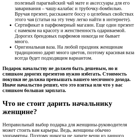
полезный парагвайский чай мате и аксессуары для его
заваривания – чашу-калабас и трубочку-бомбилью.
Вручая презент, расскажите боссу о целебных свойствах
этого чая (статьи на эту тему легко найти в интернете).
Сертификат в парфюмерный магазин.
Еще один презент
с намеком на красоту и женственность одариваемой.
Дорогих брендовых парфюмов никогда не бывает
много.
Оригинальная ваза.
На любой праздник женщинам
традиционно дарят много цветов, поэтому красивая ваза
всегда будет подходящим вариантом.
Подарок начальству не должен быть дешевым, но и
слишком дорогих презентов нужно избегать. Стоимость
покупки не должна превышать вашего месячного дохода.
Иначе начальство решит, что это взятка или что у вас
слишком большая зарплата.
Что не стоит дарить начальнику
женщине?
Неправильный выбор подарка для женщины-руководителя
может стоить вам карьеры. Ведь, женщины обычно
злопамятны. Поэтому никогда не дарите вещи из данного