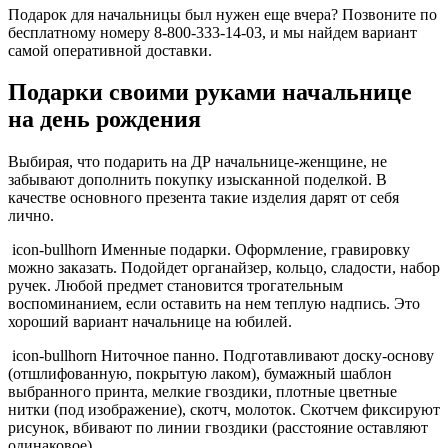
Подарок для начальницы был нужен еще вчера? Позвоните по
бесплатному номеру 8-800-333-14-03, и мы найдем вариант
самой оперативной доставки.
Подарки своими руками начальнице
на день рождения
Выбирая, что подарить на ДР начальнице-женщине, не
забывают дополнить покупку изысканной поделкой. В
качестве основного презента такие изделия дарят от себя
лично.
icon-bullhorn Именные подарки. Оформление, гравировку
можно заказать. Подойдет органайзер, кольцо, сладости, набор
ручек. Любой предмет становится трогательным
воспоминанием, если оставить на нем теплую надпись. Это
хороший вариант начальнице на юбилей.
icon-bullhorn Ниточное панно. Подготавливают доску-основу
(отшлифованную, покрытую лаком), бумажный шаблон
выбранного принта, мелкие гвоздики, плотные цветные
нитки (под изображение), скотч, молоток. Скотчем фиксируют
рисунок, вбивают по линии гвоздики (расстояние оставляют
одинаковое).