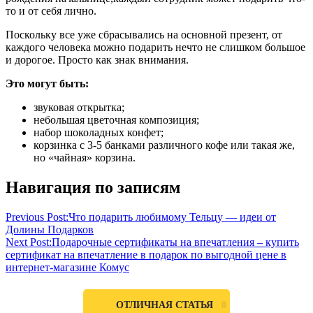
то и от себя лично.
Поскольку все уже сбрасывались на основной презент, от
каждого человека можно подарить нечто не слишком большое
и дорогое. Просто как знак внимания.
Это могут быть:
звуковая открытка;
небольшая цветочная композиция;
набор шоколадных конфет;
корзинка с 3-5 банками различного кофе или такая же,
но «чайная» корзина.
оригинальный
Навигация по записям
подарок
женщине
Previous Post:
Что подарить любимому Тельцу — идеи от
руководителю
памятный
Долины Подарков
подарок
Next Post:
Подарочные сертификаты на впечатления – купить
руководителю
сертификат на впечатление в подарок по выгодной цене в
интернет-магазине Комус
0
ОТЛИЧНАЯ СТАТЬЯ