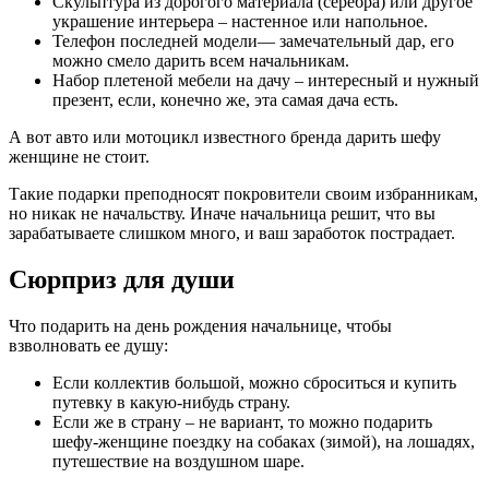
Скульптура из дорогого материала (серебра) или другое
украшение интерьера
– настенное или напольное.
Телефон последней модели
— замечательный дар, его
можно смело дарить всем начальникам.
Набор плетеной мебели на дачу
– интересный и нужный
презент, если, конечно же, эта самая дача есть.
А вот авто или мотоцикл известного бренда дарить шефу
женщине не стоит.
Такие подарки преподносят покровители своим избранникам,
но никак не начальству. Иначе начальница решит, что вы
зарабатываете слишком много, и ваш заработок пострадает.
Сюрприз для души
Что подарить на день рождения начальнице, чтобы
взволновать ее душу:
Если коллектив большой, можно сброситься и купить
путевку в какую-нибудь страну.
Если же в страну – не вариант, то можно подарить
шефу-женщине поездку на собаках (зимой), на лошадях,
путешествие на воздушном шаре.