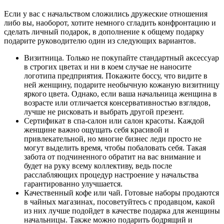
Если у вас с начальством сложились дружеские отношения
либо вы, наоборот, хотите немного сгладить конфронтацию и
сделать личный подарок, в дополнение к общему подарку
подарите руководителю один из следующих вариантов.
Визитница.
Только не покупайте стандартный аксессуар
в строгих цветах и ни в коем случае не наносите
логотипа предприятия. Покажите боссу, что видите в
ней женщину, подарите необычную кожаную визитницу
яркого цвета. Однако, если ваша начальница женщина в
возрасте или отличается консервативностью взглядов,
лучше не рисковать и выбрать другой презент.
Сертификат в спа-салон или салон красоты.
Каждой
женщине важно ощущать себя красивой и
привлекательной, но многие бизнес леди просто не
могут выделить время, чтобы побаловать себя. Такая
забота от подчиненного обратит на вас внимание и
будет на руку всему коллективу, ведь после
расслабляющих процедур настроение у начальства
гарантированно улучшается.
Качественный кофе или чай.
Готовые наборы продаются
в чайных магазинах, посоветуйтесь с продавцом, какой
из них лучше подойдет в качестве подарка для женщины
начальницы. Также можно подарить бодрящий и