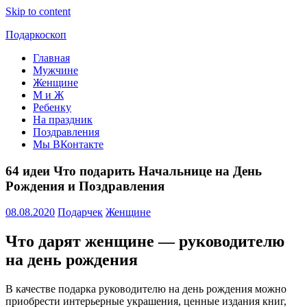
Skip to content
Подаркоскоп
Главная
Поможем
Мужчине
выбрать
Женщине
что
М и Ж
подарить
Ребенку
На праздник
Поздравления
Мы ВКонтакте
64 идеи Что подарить Начальнице на День
Рождения и Поздравления
08.08.2020
Подарчек
Женщине
Что дарят женщине — руководителю
на день рождения
В качестве подарка руководителю на день рождения можно
приобрести интерьерные украшения, ценные издания книг,