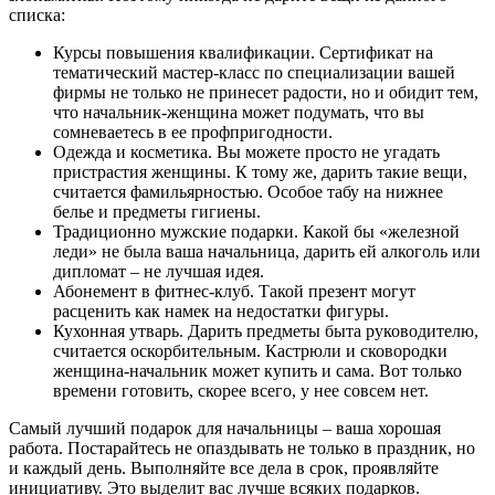
списка:
Курсы повышения квалификации.
Сертификат на
тематический мастер-класс по специализации вашей
фирмы не только не принесет радости, но и обидит тем,
что начальник-женщина может подумать, что вы
сомневаетесь в ее профпригодности.
Одежда и косметика.
Вы можете просто не угадать
пристрастия женщины. К тому же, дарить такие вещи,
считается фамильярностью. Особое табу на нижнее
белье и предметы гигиены.
Традиционно мужские подарки.
Какой бы «железной
леди» не была ваша начальница, дарить ей алкоголь или
дипломат – не лучшая идея.
Абонемент в фитнес-клуб.
Такой презент могут
расценить как намек на недостатки фигуры.
Кухонная утварь.
Дарить предметы быта руководителю,
считается оскорбительным. Кастрюли и сковородки
женщина-начальник может купить и сама. Вот только
времени готовить, скорее всего, у нее совсем нет.
Самый лучший подарок для начальницы – ваша хорошая
работа. Постарайтесь не опаздывать не только в праздник, но
и каждый день. Выполняйте все дела в срок, проявляйте
инициативу. Это выделит вас лучше всяких подарков.