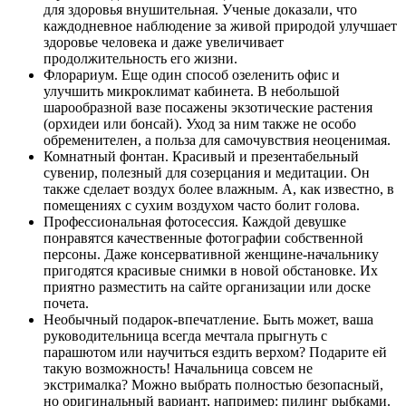
для здоровья внушительная. Ученые доказали, что
каждодневное наблюдение за живой природой улучшает
здоровье человека и даже увеличивает
продолжительность его жизни.
Флорариум.
Еще один способ озеленить офис и
улучшить микроклимат кабинета. В небольшой
шарообразной вазе посажены экзотические растения
(орхидеи или бонсай). Уход за ним также не особо
обременителен, а польза для самочувствия неоценимая.
Комнатный фонтан.
Красивый и презентабельный
сувенир, полезный для созерцания и медитации. Он
также сделает воздух более влажным. А, как известно, в
помещениях с сухим воздухом часто болит голова.
Профессиональная фотосессия.
Каждой девушке
понравятся качественные фотографии собственной
персоны. Даже консервативной женщине-начальнику
пригодятся красивые снимки в новой обстановке. Их
приятно разместить на сайте организации или доске
почета.
Необычный подарок-впечатление.
Быть может, ваша
руководительница всегда мечтала прыгнуть с
парашютом или научиться ездить верхом? Подарите ей
такую возможность! Начальница совсем не
экстрималка? Можно выбрать полностью безопасный,
но оригинальный вариант, например: пилинг рыбками.