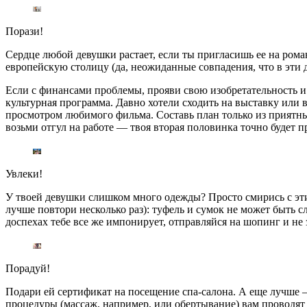
Порази!
Сердце любой девушки растает, если ты пригласишь ее на рома
европейскую столицу (да, неожиданные совпадения, что в эти 
Если с финансами проблемы, прояви свою изобретательность и 
культурная программа. Давно хотели сходить на выставку или
просмотром любимого фильма. Составь план только из приятны
возьми отгул на работе — твоя вторая половинка точно будет п
Увлеки!
У твоей девушки слишком много одежды? Просто смирись с этим 
лучше повтори несколько раз): туфель и сумок не может быть с
доспехах тебе все же импонирует, отправляйся на шопинг и не
Порадуй!
Подари ей сертификат на посещение спа-салона. А еще лучше —
процедуры (массаж, например, или обертывание) вам проводят п