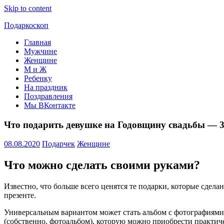
Skip to content
Подаркоскоп
Главная
Поможем
Мужчине
выбрать
Женщине
что
М и Ж
подарить
Ребенку
На праздник
Поздравления
Мы ВКонтакте
Что подарить девушке на Годовщину свадьбы — 3
08.08.2020
Подарчек
Женщине
Что можно сделать своими руками?
Известно, что больше всего ценятся те подарки, которые сдела
презенте.
Универсальным вариантом может стать
альбом с фотографиями
(собственно, фотоальбом), которую можно приобрести практич