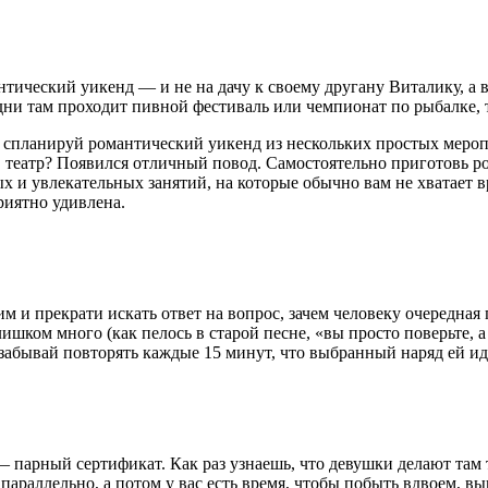
нтический уикенд — и не на дачу к своему другану Виталику, а
дни там проходит пивной фестиваль или чемпионат по рыбалке, 
спланируй романтический уикенд из нескольких простых меропри
 в театр? Появился отличный повод. Самостоятельно приготовь
х и увлекательных занятий, на которые обычно вам не хватает 
риятно удивлена.
и прекрати искать ответ на вопрос, зачем человеку очередная п
лишком много (как пелось в старой песне, «вы просто поверьте, 
 забывай повторять каждые 15 минут, что выбранный наряд ей ид
 парный сертификат. Как раз узнаешь, что девушки делают там 
араллельно, а потом у вас есть время, чтобы побыть вдвоем, вы