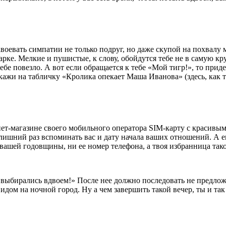
оевать симпатии не только подруг, но даже скупой на похвалу 
парке. Мелкие и пушистые, к слову, обойдутся тебе не в самую к
тебе повезло. А вот если обращается к тебе «Мой тигр!», то при
ажи на табличку «Кролика опекает Маша Иванова» (здесь, как 
ет-магазине своего мобильного оператора SIM-карту с красивым
т лишний раз вспоминать вас и дату начала ваших отношений. А
вашей годовщины, ни ее номер телефона, а твоя избранница тако
 выбирались вдвоем!» После нее должно последовать не предлож
идом на ночной город. Ну а чем завершить такой вечер, ты и так