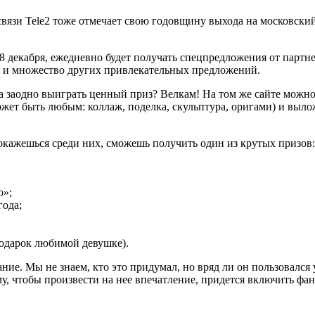
связи Tele2 тоже отмечает свою годовщину выхода на московский
8 декабря, ежедневно будет получать спецпредложения от партне
ры и множество других привлекательных предложений.
а заодно выиграть ценный приз? Велкам! На том же сайте можн
ожет быть любым: коллаж, поделка, скульптура, оригами) и выло
 окажешься среди них, сможешь получить один из крутых призов:
о»;
года;
подарок любимой девушке).
ние. Мы не знаем, кто это придумал, но вряд ли он пользовался
, чтобы произвести на нее впечатление, придется включить фа