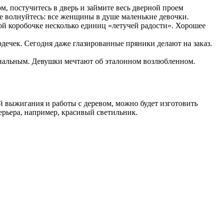
м, постучитесь в дверь и займите весь дверной проем
е волнуйтесь: все женщины в душ
е
маленькие девочки.
ой коробочке несколько единиц «летучей радости». Хорошее
рдечек. Сегодня даже глазированные пряники делают на заказ.
 банальным. Девушки мечтают об эталонном возлюбленном.
й выжигания и работы с деревом, можно будет изготовить
рьера, например, красивый светильник.