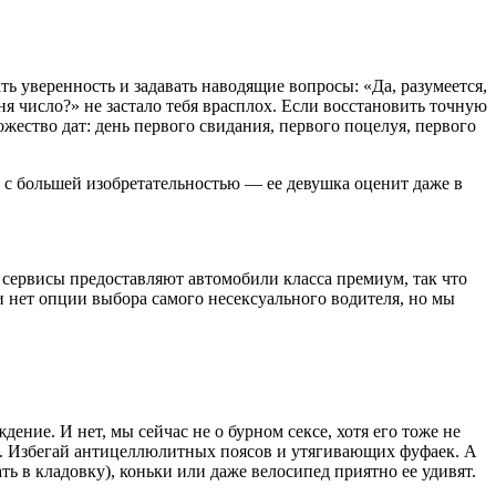
ть уверенность и задавать наводящие вопросы: «Да, разумеется,
я число?» не застало тебя врасплох. Если восстановить точную
жество дат: день первого свидания, первого поцелуя, первого
ию с большей изобретательностью — ее девушка оценит даже в
 сервисы предоставляют автомобили класса премиум, так что
и нет опции выбора самого несексуального водителя, но мы
ие. И нет, мы сейчас не о бурном сексе, хотя его тоже не
ть. Избегай антицеллюлитных поясов и утягивающих фуфаек. А
ть в кладовку), коньки или даже велосипед приятно ее удивят.