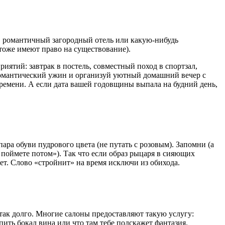
 в романтичный загородный отель или какую-нибудь
тоже имеют право на существование).
ятий: завтрак в постель, совместный поход в спортзал,
 романтический ужин и организуй уютный домашний вечер с
времени. А если дата вашей годовщины выпала на будний день,
ара обуви пудрового цвета (не путать с розовым). Запомни (а
а поймете потом»). Так что если образ рыцаря в сияющих
ет. Слово «стройнит» на время исключи из обихода.
так долго. Многие салоны предоставляют такую услугу:
пить бокал вина или что там тебе подскажет фантазия.