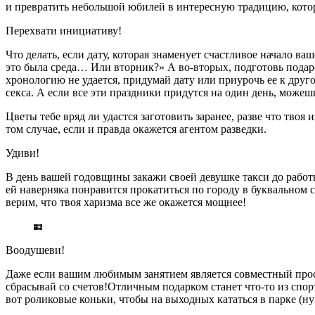
и превратить небольшой юбилей в интересную традицию, котора
Перехвати инициативу!
Что делать, если дату, которая знаменует счастливое начало в
это была среда… Или вторник?» А во-вторых, подготовь подаро
хронологию не удается, придумай дату или приурочь ее к друг
секса. А если все эти праздники придутся на один день, можеш
Цветы тебе вряд ли удастся заготовить заранее, разве что тво
том случае, если и правда окажется агентом разведки.
Удиви!
В день вашей годовщины закажи своей девушке такси до работы
ей наверняка понравится прокатиться по городу в буквальном 
верим, что твоя харизма все же окажется мощнее!
Воодушеви!
Даже если вашим любимым занятием является совместный просмо
сбрасывай со счетов!Отличным подарком станет что-то из спор
вот роликовые коньки, чтобы на выходных кататься в парке (ну