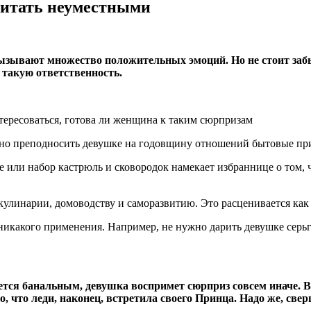
читать неуместными
зывают множество положительных эмоций. Но не стоит забыв
я такую ответственность.
ересоваться, готова ли женщина к таким сюрпризам
стно преподносить девушке на годовщину отношений бытовые п
 или набор кастрюль и сковородок намекает избраннице о том, ч
кулинарии, домоводству и саморазвитию. Это расценивается как 
никакого применения. Например, не нужно дарить девушке серьг
жется банальным, девушка воспримет сюрприз совсем иначе. 
, что леди, наконец, встретила своего Принца. Надо же, свер