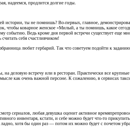
я, надеемся, продлится долгие годы.
ашей истории, ты не помнишь? Во-первых, главное, демонстрирова
к, чтобы коварное женское «Милый, а ты помнишь, какое сегодн
ому событию. Ведь кроме дня первой встречи существует еще мно
ь считать себя счастливчиком!
я избранница любит гербарий. Так что советуем подойти к задан
, на деловую встречу или в ресторан. Практически все крупные
смысле как очень важной персоне. К сожалению, в сервисах такс
тр сериалов, любая девушка оценит активное времяпрепровожден
тивного инвентаря, кстати, и себе можно будет что-то прикупи
 ладно, хотя бы один раз — потом их можно будет с почетом убра