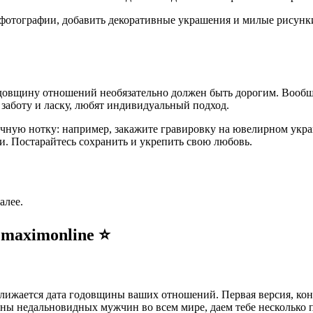
фотографии, добавить декоративные украшения и милые рисунки
годовщину отношений необязательно должен быть дорогим. Вообщ
 заботу и ласку, любят индивидуальный подход.
личную нотку: например, закажите гравировку на ювелирном ук
ни. Постарайтесь сохранить и укрепить свою любовь.
алее.
 maximonline ⭐️
ближается дата годовщины ваших отношений. Первая версия, коне
ионы недальновидных мужчин во всем мире, даем тебе несколько