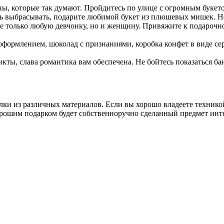
ны, которые так думают. Пройдитесь по улице с огромным букето
 выбрасывать, подарите любимой букет из плюшевых мишек. Н
е только любую девчонку, но и женщину. Привяжите к подарочн
ооформлением, шоколад с признаниями, коробка конфет в виде се
ункты, слава романтика вам обеспечена. Не бойтесь показаться
елки из различных материалов. Если вы хорошо владеете технико
рошим подарком будет собственноручно сделанный предмет инте