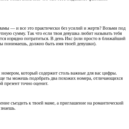
мамы — и все это практически без усилий и жертв? Возьми под
рупную сумму. Так что если твоя девушка любит называть тебя
дется изрядно потратиться. В день Икс (или просто в ближайший
ты понимаешь, должно быть имя твоей девушки).
 номером, который содержит столь важные для вас цифры.
 еще ты можешь подобрать два похожих номера, отличающихся
й презент точно оценит.
ение съездить к твоей маме, а приглашение на романтический
 знаешь.