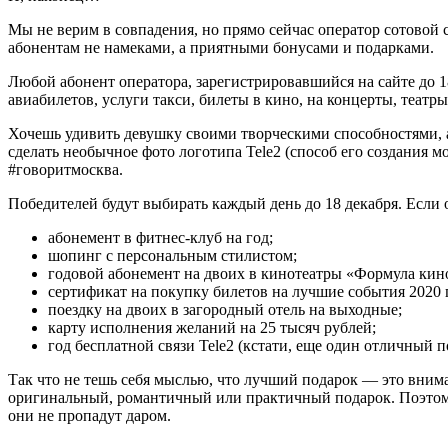
Мы не верим в совпадения, но прямо сейчас оператор сотовой 
абонентам не намеками, а приятными бонусами и подарками.
Любой абонент оператора, зарегистрировавшийся
на сайте
до 1
авиабилетов, услуги такси, билеты в кино, на концерты, теат
Хочешь удивить девушку своими творческими способностями, 
сделать необычное фото логотипа Tele2 (способ его создания м
#говоритмосква.
Победителей будут выбирать каждый день до 18 декабря. Если
абонемент в фитнес-клуб на год;
шопинг с персональным стилистом;
годовой абонемент на двоих в кинотеатры «Формула кин
сертификат на покупку билетов на лучшие события 2020 
поездку на двоих в загородный отель на выходные;
карту исполнения желаний на 25 тысяч рублей;
год бесплатной связи Tele2 (кстати, еще один отличный 
Так что не тешь себя мыслью, что лучший подарок — это внима
оригинальный, романтичный или практичный подарок. Поэтому
они не пропадут даром.