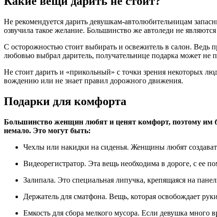
Какие вещи дарить не стоит?
Не рекомендуется дарить девушкам-автолюбительницам запасны
озвучила такое желание. Большинство же автоледи не являются
С осторожностью стоит выбирать и освежитель в салон. Ведь пр
любовью выбрал даритель, получательнице подарка может не по
Не стоит дарить и «прикольный» с точки зрения некоторых люд
вождению или не знает правил дорожного движения.
Подарки для комфорта
Большинство женщин любят и ценят комфорт, поэтому им бу
немало. Это могут быть:
Чехлы или накидки на сиденья
. Женщины любят создавать
Видеорегистратор.
Эта вещь необходима в дороге, с ее 
Залипала.
Это специальная липучка, крепящаяся на панель
Держатель для сматфона.
Вещь, которая освобождает руки
Емкость для сбора мелкого мусора.
Если девушка много вр