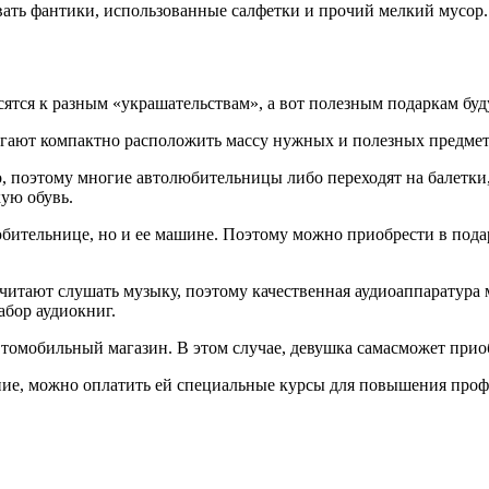
девать фантики, использованные салфетки и прочий мелкий мусор.
ятся к разным «украшательствам», а вот полезным подаркам бу
гают компактно расположить массу нужных и полезных предмето
о, поэтому многие автолюбительницы либо переходят на балетки
ую обувь.
бительнице, но и ее машине. Поэтому можно приобрести в пода
итают слушать музыку, поэтому качественная аудиоаппаратура м
бор аудиокниг.
томобильный магазин. В этом случае, девушка самасможет приоб
ение, можно оплатить ей специальные курсы для повышения про