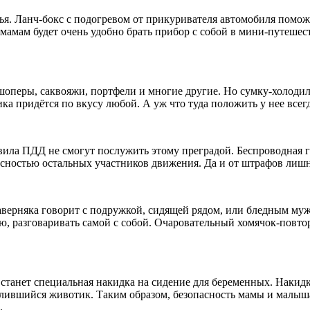
вья. Ланч-бокс с подогревом от прикуривателя автомобиля пом
мамам будет очень удобно брать прибор с собой в мини-путешест
 шоперы, саквояжи, портфели и многие другие. Но сумку-холоди
 придётся по вкусу любой. А уж что туда положить у нее всегд
ила ПДД не смогут послужить этому преградой. Беспроводная га
асностью остальных участников движения. Да и от штрафов лишн
наверняка говорит с подружкой, сидящей рядом, или бледным му
нию, разговаривать самой с собой. Очаровательный хомячок-пов
анет специальная накидка на сидение для беременных. Накидк
глившийся животик. Таким образом, безопасность мамы и малыша
.