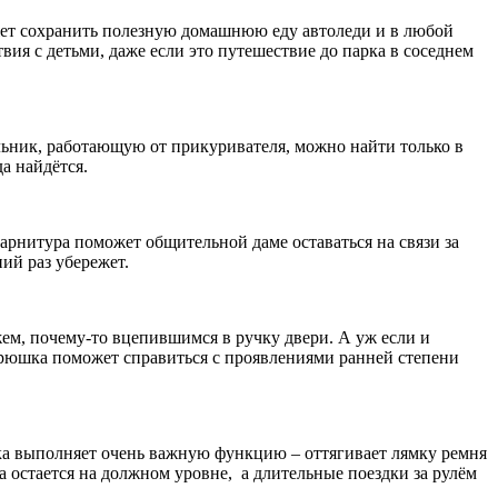
ожет сохранить полезную домашнюю еду автоледи и в любой
вия с детьми, даже если это путешествие до парка в соседнем
льник, работающую от прикуривателя, можно найти только в
а найдётся.
рнитура поможет общительной даме оставаться на связи за
ий раз убережет.
жем, почему-то вцепившимся в ручку двери. А уж если и
торюшка поможет справиться с проявлениями ранней степени
а выполняет очень важную функцию – оттягивает лямку ремня
 остается на должном уровне, а длительные поездки за рулём