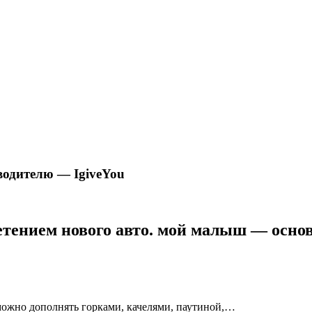
водителю — IgiveYou
ретением нового авто. мой малыш — осно
 можно дополнять горками, качелями, паутиной,…