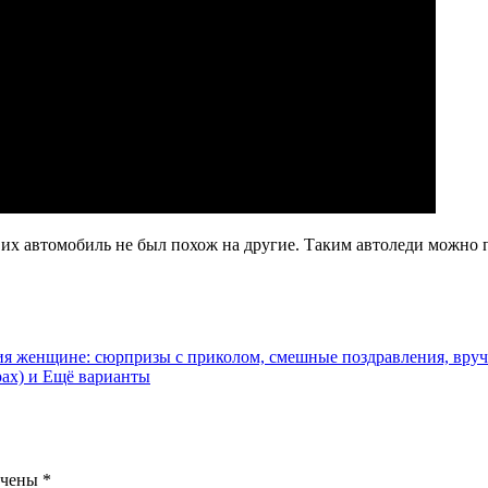
 их автомобиль не был похож на другие. Таким автоледи можно 
я женщине: сюрпризы с приколом, смешные поздравления, вру
рах) и Ещё варианты
ечены
*