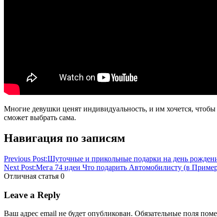
Многие девушки ценят индивидуальность, и им хочется, чтобы
сможет выбрать сама.
-
Навигация по записям
автомобилисту{q}
девушке
идеи
подарков
Миллион
подарить
подарков
праздник
что
Previous Post:
Шуточные и прикольные подарки на день рождени
Next Post:
Мега 74 идеи Что подарить Автомобилисту (в Приме
Отличная статья
0
Leave a Reply
Ваш адрес email не будет опубликован.
Обязательные поля пом