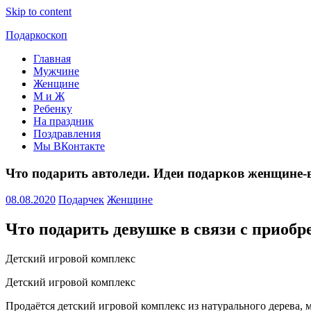
Skip to content
Подаркоскоп
Главная
Поможем
Мужчине
выбрать
Женщине
что
М и Ж
подарить
Ребенку
На праздник
Поздравления
Мы ВКонтакте
Что подарить автоледи. Идеи подарков женщине-
08.08.2020
Подарчек
Женщине
Что подарить девушке в связи с приоб
Детский игровой комплекс
Детский игровой комплекс
Продаётся детский игровой комплекс из натурального дерева,