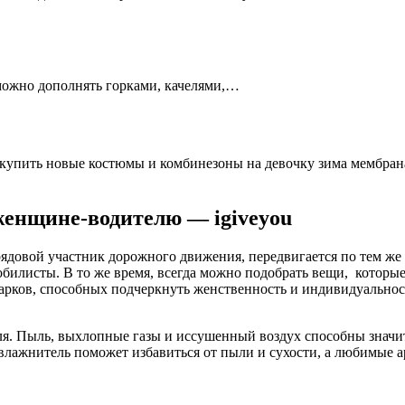
 можно дополнять горками, качелями,…
т купить новые костюмы и комбинезоны на девочку зима мембран
 женщине-водителю — igiveyou
рядовой участник дорожного движения, передвигается по тем же 
билисты. В то же время, всегда можно подобрать вещи, которые
дарков, способных подчеркнуть женственность и индивидуальнос
я. Пыль, выхлопные газы и иссушенный воздух способны значите
Увлажнитель поможет избавиться от пыли и сухости, а любимые 