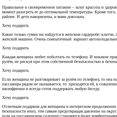
Правильное и своевременное питание – залог красоты и здоро
момент разогреть ее до оптимальной температуры. Кроме того, 
районе. И дети накормлены, и мама довольна.
Хочу подарить
Какие только сумки ни найдутся в женском гардеробе: клатчи,
женской машине. Очень симпатичный вариант автохолодильника
Хочу подарить
Каждая женщина любит поболтать по телефону. И никакие прав
рулём, не рискуя при этом собственной безопасностью и безоп
Хочу подарить
Если женщина не разговаривает за рулём по телефону, то она 
пассажира рядом не оказывается, то приходятся ей, к сожале
шизофрении и всегда готов поддержать любую беседу.
Хочу подарить
Отличным подарком для женщины в интересном продолжении ст
безопасности вниз, тем самым предотвращая давление на окру
(или на пассажирском сидении) становятся более комфортными