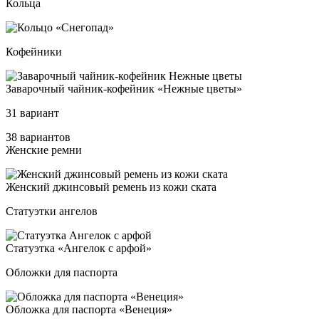
Кольца
Кофейники
Зава­роч­ный чай­ник-ко­фей­ник «Неж­ные цве­ты»
31 вариант
38 вариантов
Женские ремни
Жен­ский джин­со­вый ре­мень из ко­жи ска­та
Статуэтки ангелов
Ста­ту­эт­ка «Анге­лок с ар­фой»
Обложки для паспорта
Облож­ка для пас­пор­та «Вене­ция»