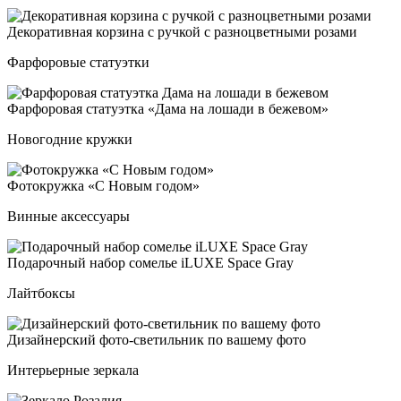
Деко­ра­тив­ная кор­зи­на с руч­кой с раз­ноц­вет­ны­ми ро­за­ми
Фарфоровые статуэтки
Фар­фо­ро­вая ста­ту­эт­ка «Дама на ло­ша­ди в бе­же­вом»
Новогодние кружки
Фоток­руж­ка «С Новым го­дом»
Винные аксессуары
Пода­роч­ный на­бор со­мелье iLUXE Spa­ce Gray
Лайтбоксы
Дизай­нер­ский фо­то-све­тиль­ник по ва­ше­му фо­то
Интерьерные зеркала