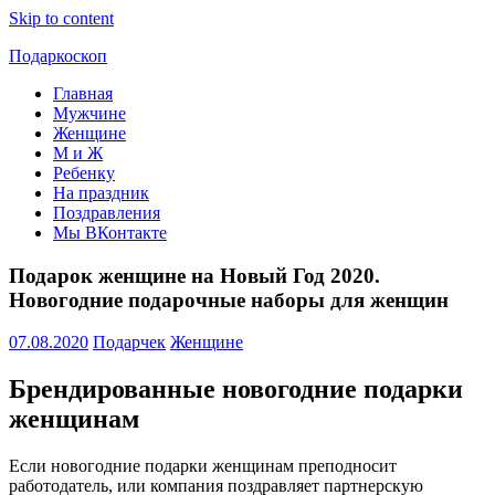
Skip to content
Подаркоскоп
Главная
Поможем
Мужчине
выбрать
Женщине
что
М и Ж
подарить
Ребенку
На праздник
Поздравления
Мы ВКонтакте
Подарок женщине на Новый Год 2020.
Новогодние подарочные наборы для женщин
07.08.2020
Подарчек
Женщине
Брендированные новогодние подарки
женщинам
Если новогодние подарки женщинам преподносит
работодатель, или компания поздравляет партнерскую