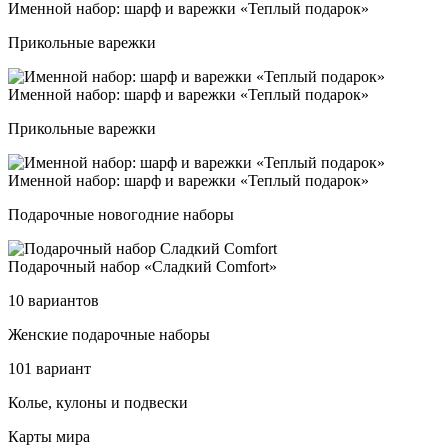
Имен­ной на­бор: шарф и ва­реж­ки «Теп­лый по­да­рок»
Прикольные варежки
Имен­ной на­бор: шарф и ва­реж­ки «Теп­лый по­да­рок»
Прикольные варежки
Имен­ной на­бор: шарф и ва­реж­ки «Теп­лый по­да­рок»
Подарочные новогодние наборы
Пода­роч­ный на­бор «Слад­кий Com­fort»
10 вариантов
Жен­ские по­да­роч­ные на­бо­ры
101 вариант
Колье, ку­ло­ны и под­вес­ки
Карты мира