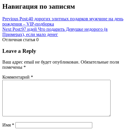
Балашиха
Навигация по записям
Новогодние
подарки
для
Previous Post:
40 дорогих элитных подарков мужчине на день
женщин
рождения – VIP-подборка
в
Next Post:
97 идей Что подарить Девушке недорого (в
Балашихе
Новогодние
Примерах), если мало денег
подарки
Отличная статья
0
для
женщин
Leave a Reply
купить
Ваш адрес email не будет опубликован.
Обязательные поля
помечены
*
Комментарий
*
Имя
*