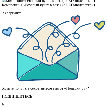
Ком­по­зи­ция «Розо­вый бу­кет в ва­зе» (с LED-под­свет­кой)
23 варианта
Хотите получать
секретные
советы от «Подарки.ру»?
ПОДПИШИТЕСЬ
§