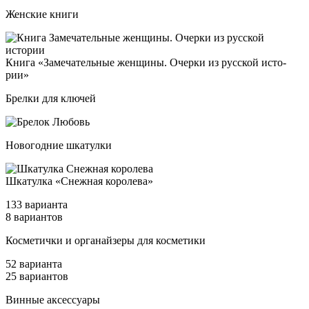
Женские книги
Кни­га «Заме­ча­тель­ные жен­щи­ны. Очер­ки из рус­ской ис­то­
рии»
Брелки для ключей
Новогодние шкатулки
Шка­тул­ка «Снеж­ная ко­ро­ле­ва»
133 варианта
8 вариантов
Кос­ме­тич­ки и ор­га­най­зе­ры для кос­ме­ти­ки
52 варианта
25 вариантов
Винные аксессуары