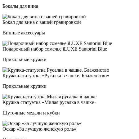
Бокалы для вина
Бокал для ви­на с ва­шей гра­ви­ров­кой
Винные аксессуары
Пода­роч­ный на­бор со­мелье iLUXE San­to­ri­ni Blue
Прикольные кружки
Круж­ка-ста­ту­эт­ка «Русал­ка в чаш­ке. Бла­женс­тво»
Прикольные кружки
Круж­ка-ста­ту­эт­ка «Милая ру­сал­ка в чаш­ке»
Шуточные медали и кубки
Оскар «За луч­шую жен­скую роль»