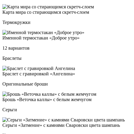
Кар­та ми­ра со сти­ра­ющим­ся скретч-сло­ем
Термокружки
Имен­ной тер­мос­та­кан «Доб­рое ут­ро»
12 вариантов
Браслеты
Брас­лет с гра­ви­ров­кой «Анге­ли­на»
Оригинальные броши
Брошь «Веточ­ка кал­лы» с бе­лым жем­чу­гом
Серьги
Серь­ги «Зат­ме­ние» с кам­ня­ми Сва­ров­ски цве­та шам­пань