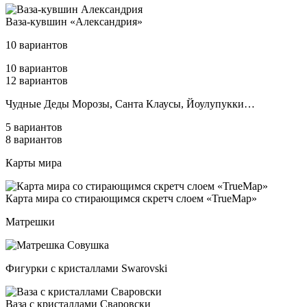
Ваза-кув­шин «Алек­сан­дрия»
10 вариантов
10 вариантов
12 вариантов
Чуд­ные Деды Моро­зы, Сан­та Кла­усы, Йоулу­пук­ки…
5 вариантов
8 вариантов
Карты мира
Кар­та ми­ра со сти­ра­ющим­ся скретч сло­ем «TrueMap»
Матрешки
Фигурки с кристаллами Swarovski
Ваза с крис­тал­ла­ми Сва­ров­ски