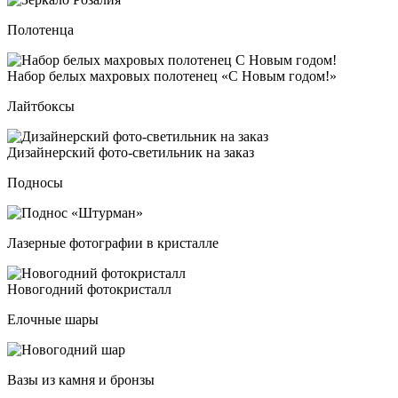
Полотенца
Набор бе­лых мах­ро­вых по­ло­те­нец «С Новым го­дом!»
Лайтбоксы
Дизай­нер­ский фо­то-све­тиль­ник на за­каз
Подносы
Лазерные фотографии в кристалле
Ново­год­ний фо­ток­рис­талл
Елочные шары
Вазы из камня и бронзы