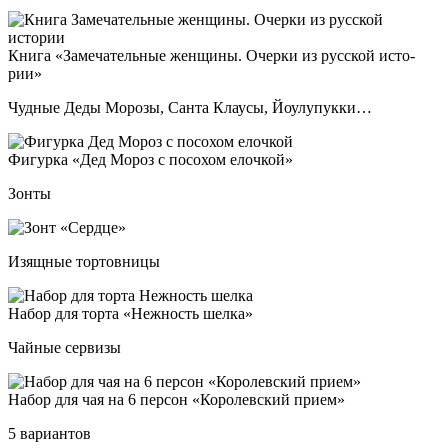
Кни­га «Заме­ча­тель­ные жен­щи­ны. Очер­ки из рус­ской ис­то­
рии»
Чудные Деды Морозы, Санта Клаусы, Йоулупукки…
Фигур­ка «Дед Мороз с по­со­хом елоч­кой»
Зонты
Изящные тортовницы
Набор для тор­та «Неж­ность шел­ка»
Чайные сервизы
Набор для чая на 6 пер­сон «Коро­лев­ский при­ем»
5 вариантов