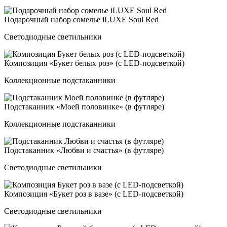
Пода­роч­ный на­бор со­мелье iLUXE Soul Red
Светодиодные светильники
Ком­по­зи­ция «Букет бе­лых роз» (с LED-под­свет­кой)
Коллекционные подстаканники
Под­ста­кан­ник «Моей по­ло­вин­ке» (в фут­ля­ре)
Коллекционные подстаканники
Под­ста­кан­ник «Люб­ви и счастья» (в фут­ля­ре)
Светодиодные светильники
Ком­по­зи­ция «Букет роз в ва­зе» (с LED-под­свет­кой)
Светодиодные светильники