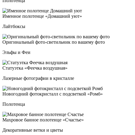
Полотенца
Имен­ное по­ло­тен­це «Домаш­ний уют»
Лайтбоксы
Ори­ги­наль­ный фо­то-све­тиль­ник по ва­ше­му фо­то
Эльфы и Феи
Ста­ту­эт­ка «Фееч­ка воз­душ­ная»
Лазерные фотографии в кристалле
Ново­год­ний фо­ток­рис­талл с под­свет­кой «Ромб»
Полотенца
Мах­ро­вое бан­ное по­ло­тен­це «Счастье»
Декоративные ветки и цветы