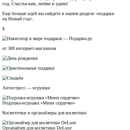
год. Счастья вам, любви и удачи!
Еще больше идей вы найдете в нашем разделе
«подарки
на Новый год»
.
§
от 300 интернет-магазинов
Антистресс — игрушки
Подуш­ка-иг­руш­ка «Мини сер­деч­ко»
Косметички и органайзеры для косметики
Орга­най­зер для кос­ме­ти­ки DeLuxe