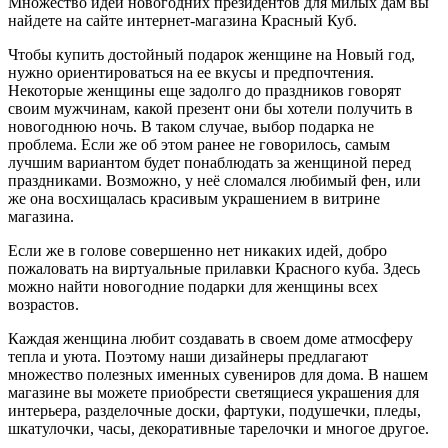
Множество идей новогодних президентов для милых дам вы
найдете на сайте интернет-магазина Красный Куб.
Чтобы купить достойный подарок женщине на Новый год,
нужно ориентироваться на ее вкусы и предпочтения.
Некоторые женщины еще задолго до праздников говорят
своим мужчинам, какой презент они бы хотели получить в
новогоднюю ночь. В таком случае, выбор подарка не
проблема. Если же об этом ранее не говорилось, самым
лучшим вариантом будет понаблюдать за женщиной перед
праздниками. Возможно, у неё сломался любимый фен, или
же она восхищалась красивым украшением в витрине
магазина.
Если же в голове совершенно нет никаких идей, добро
пожаловать на виртуальные прилавки Красного куба. Здесь
можно найти новогодние подарки для женщины всех
возрастов.
Каждая женщина любит создавать в своем доме атмосферу
тепла и уюта. Поэтому наши дизайнеры предлагают
множество полезных именных сувениров для дома. В нашем
магазине вы можете приобрести светящиеся украшения для
интерьера, разделочные доски, фартуки, подушечки, пледы,
шкатулочки, часы, декоративные тарелочки и многое другое.