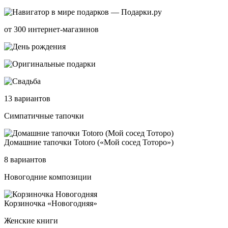
от 300 интернет-магазинов
13 вариантов
Симпатичные тапочки
Домаш­ние та­поч­ки Toto­ro («Мой со­сед Тото­ро»)
8 вариантов
Новогодние композиции
Кор­зи­ноч­ка «Ново­год­няя»
Женские книги