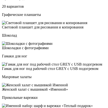
20 вариантов
Графические планшеты
Све­то­вой план­шет для ри­со­ва­ния и ко­пи­ро­ва­ния
Шоколад
Шоко­лад­ки с фо­тог­ра­фи­ями
Гамаки для ног
Гамак для ног под ра­бо­чий стол GREY с USB по­дог­ре­вом
Махровые халаты
Жен­ский ха­лат с вы­шив­кой «Имен­ной»
Прикольные варежки