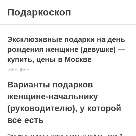
Skip
Подаркоскоп
to
content
Поможем
выбрать
что
Эксклюзивные подарки на день
подарить
рождения женщине (девушке) —
купить, цены в Москве
08.08.2020
ПОДАРЧЕК
ЖЕНЩИНЕ
Варианты подарков
женщине-начальнику
(руководителю), у которой
все есть
Практичные вещи, нужные здесь и сейчас – самый