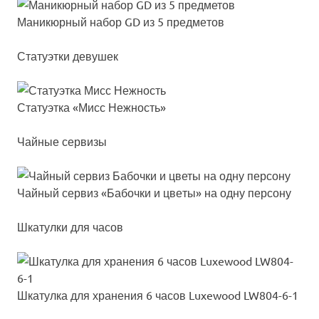
Мани­кюр­ный на­бор GD из 5 пред­ме­тов
Статуэтки девушек
Ста­ту­эт­ка «Мисс Неж­ность»
Чайные сервизы
Чай­ный сер­виз «Бабоч­ки и цве­ты» на од­ну пер­со­ну
Шкатулки для часов
Шка­тул­ка для хра­не­ния 6 ча­сов Luxe­wo­od LW804-6-1