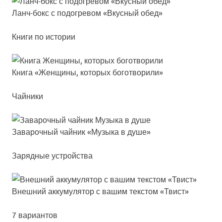
Ланч-бокс с по­дог­ре­вом «Вкус­ный обед»
Книги по истории
Кни­га «Жен­щи­ны, ко­то­рых бо­гот­во­ри­ли»
Чайники
Зава­роч­ный чай­ник «Музы­ка в ду­ше»
Зарядные устройства
Внеш­ний ак­ку­му­ля­тор с ва­шим тек­стом «Твист»
7 вариантов