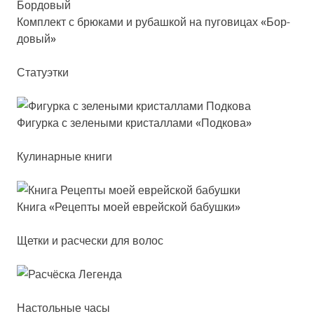
Ком­плект с брю­ка­ми и ру­баш­кой на пу­го­ви­цах «Бор­
до­вый»
Статуэтки
Фигур­ка с зе­ле­ны­ми крис­тал­ла­ми «Под­ко­ва»
Кулинарные книги
Кни­га «Рецеп­ты моей ев­рей­ской ба­буш­ки»
Щетки и расчески для волос
Настольные часы