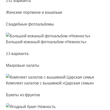
252 варианта
Жен­ские пор­тмо­не и ко­шель­ки
Свадебные фотоальбомы
Боль­шой ко­жа­ный фо­то­аль­бом «Неж­ность»
23 варианта
Махровые халаты
Ком­плект ха­ла­тов с вы­шив­кой «Цар­ская семья»
Букеты из фруктов