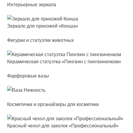
Интерьерные зеркала
Зер­ка­ло для при­хо­жей «Кон­ша»
Фигурки и статуэтки животных
Кера­ми­чес­кая ста­ту­эт­ка «Пин­гвин с пин­гви­нен­ком»
Фарфоровые вазы
Косметички и органайзеры для косметики
Крас­ный че­хол для за­ко­лок «Про­фес­си­ональ­ный»