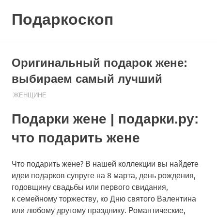
Skip
Подаркоскоп
to
content
Поможем
выбрать
что
Оригинальный подарок жене:
подарить
выбираем самый лучший
08.08.2020
ПОДАРЧЕК
ЖЕНЩИНЕ
Подарки жене | подарки.ру:
что подарить жене
Что подарить жене? В нашей коллекции вы найдете
идеи подарков супруге на 8 марта, день рождения,
годовщину свадьбы или первого свидания,
к семейному торжеству, ко Дню святого Валентина
или любому другому празднику. Романтические,