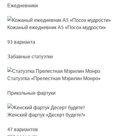
Ежедневники
Кожа­ный ежед­нев­ник А5 «Посох муд­рос­ти»
93 варианта
Забавные статуэтки
Ста­ту­эт­ка «Пре­лес­тная Мэри­лин Мон­ро»
Прикольные фартуки
Жен­ский фар­тук «Десерт бу­де­те?»
47 вариантов