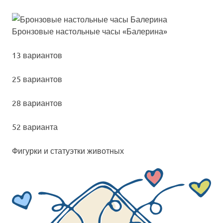
Брон­зо­вые нас­толь­ные ча­сы «Бале­ри­на»
13 вариантов
25 вариантов
28 вариантов
52 варианта
Фигур­ки и ста­ту­эт­ки жи­вот­ных