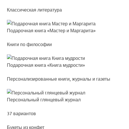
Классическая литература
Пода­роч­ная кни­га «Мас­тер и Мар­га­ри­та»
Книги по философии
Пода­роч­ная кни­га «Кни­га муд­рос­ти»
Персонализированные книги, журналы и газеты
Пер­со­наль­ный глян­це­вый жур­нал
37 вариантов
Букеты из конфет