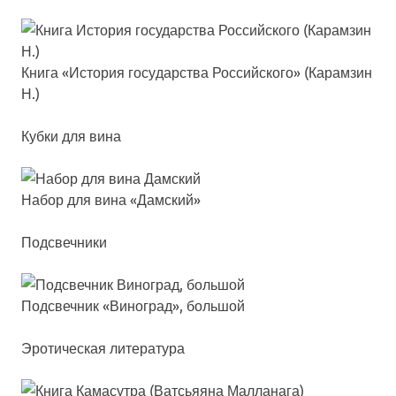
Кни­га «Исто­рия го­су­дарс­тва Рос­сий­ско­го» (Карам­зин
Н.)
Кубки для вина
Набор для ви­на «Дам­ский»
Подсвечники
Под­свеч­ник «Виног­рад», боль­шой
Эротическая литература