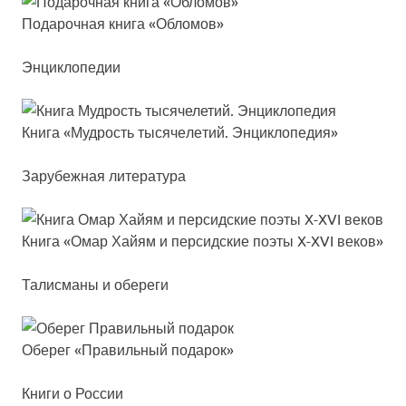
Пода­роч­ная кни­га «Обло­мов»
Энциклопедии
Кни­га «Муд­рость ты­ся­че­ле­тий. Энцик­ло­пе­дия»
Зарубежная литература
Кни­га «Омар Хай­ям и пер­сид­ские по­эты X-XVI ве­ков»
Талисманы и обереги
Обе­рег «Пра­виль­ный по­да­рок»
Книги о России