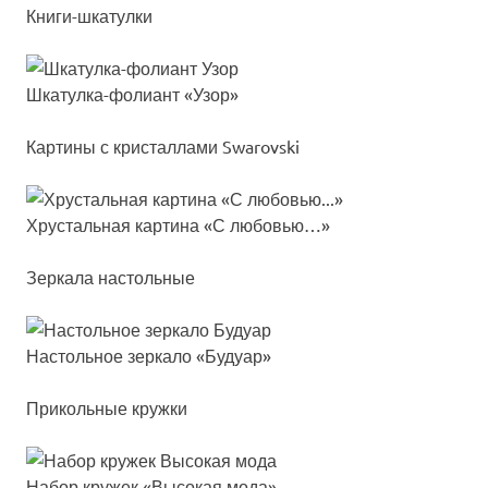
Книги-шкатулки
Шка­тул­ка-фо­ли­ант «Узор»
Картины с кристаллами Swarovski
Хрус­таль­ная кар­ти­на «С лю­бовью…»
Зеркала настольные
Нас­толь­ное зер­ка­ло «Буду­ар»
Прикольные кружки
Набор кру­жек «Высо­кая мо­да»