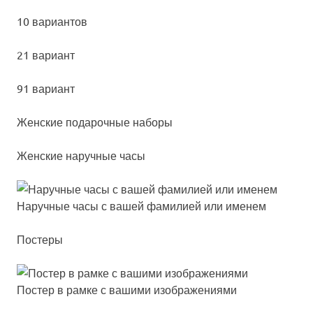
10 вариантов
21 вариант
91 вариант
Жен­ские по­да­роч­ные на­бо­ры
Женские наручные часы
Наруч­ные ча­сы с ва­шей фа­ми­лией или име­нем
Постеры
Пос­тер в рам­ке с ва­ши­ми изоб­ра­же­ни­ями