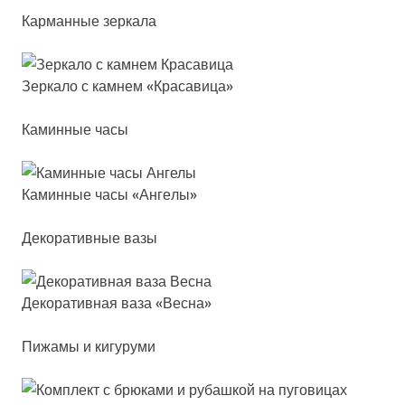
Карманные зеркала
Зер­ка­ло с кам­нем «Кра­са­ви­ца»
Каминные часы
Камин­ные ча­сы «Анге­лы»
Декоративные вазы
Деко­ра­тив­ная ва­за «Вес­на»
Пижамы и кигуруми