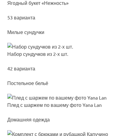
Ягод­ный бу­кет «Неж­ность»
53 варианта
Милые сундучки
Набор сун­дуч­ков из 2-х шт.
42 варианта
Постельное бельё
Плед с шар­жем по ва­ше­му фо­то Yana Lan
Домашняя одежда