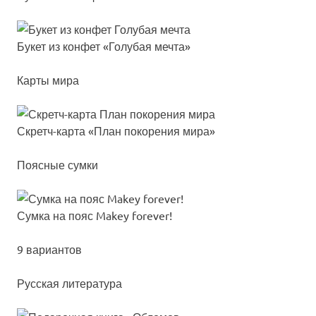
Букет из кон­фет «Голу­бая меч­та»
Карты мира
Скретч-кар­та «План по­ко­ре­ния ми­ра»
Поясные сумки
Сум­ка на по­яс Makey fo­re­ver!
9 вариантов
Русская литература