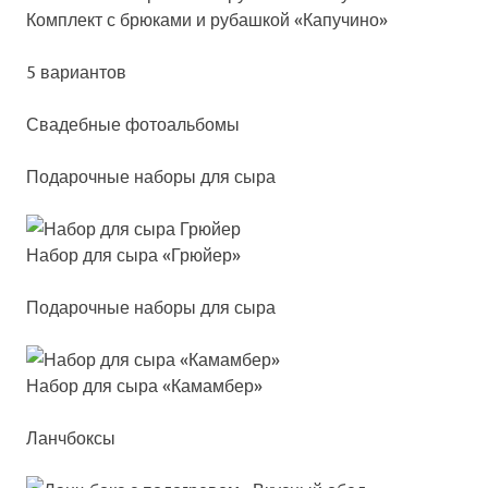
Ком­плект с брю­ка­ми и ру­баш­кой «Капу­чи­но»
5 вариантов
Сва­деб­ные фо­то­аль­бо­мы
Подарочные наборы для сыра
Набор для сы­ра «Грюй­ер»
Подарочные наборы для сыра
Набор для сы­ра «Камам­бер»
Ланчбоксы