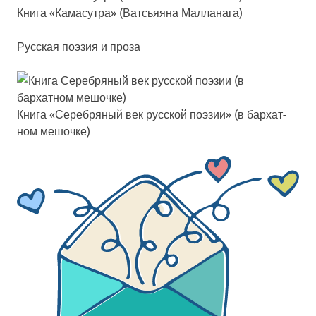
Кни­га «Кама­сут­ра» (Ватсь­яяна Мал­ла­на­га)
Русская поэзия и проза
Кни­га «Сереб­ря­ный век рус­ской по­эзии» (в бар­хат­
ном ме­шоч­ке)