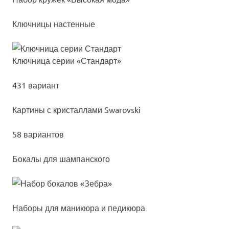
Ключницы настенные
Ключ­ни­ца се­рии «Стан­дарт»
431 вариант
Кар­ти­ны с крис­тал­ла­ми Swa­rov­ski
58 вариантов
Бокалы для шампанского
Наборы для маникюра и педикюра