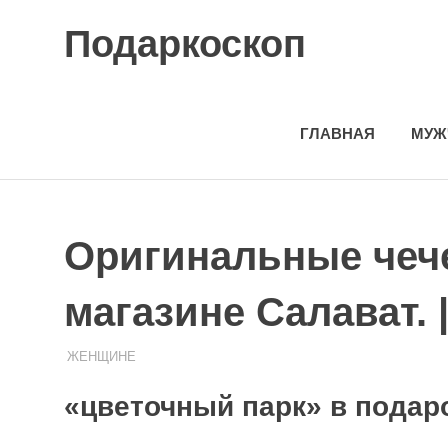
Skip
Подаркоскоп
to
content
Поможем
выбрать
что
ГЛАВНАЯ
МУЖ
подарить
Оригинальные чече
магазине Салават. 
ЖЕНЩИНЕ
08.08.2020
ПОДАРЧЕК
«цветочный парк» в подар