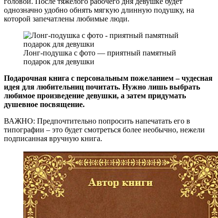
головой. После тяжелого рабочего дня девушке будет
однозначно удобно обнять мягкую длинную подушку, на
которой запечатлены любимые люди.
Лонг-подушка с фото — приятный памятный
подарок для девушки
Подарочная книга с персональным пожеланием – чудесная
идея для любительниц почитать. Нужно лишь выбрать
любимое произведение девушки, а затем придумать
душевное посвящение.
ВАЖНО: Предпочтительно попросить напечатать его в
типографии – это будет смотреться более необычно, нежели
подписанная вручную книга.