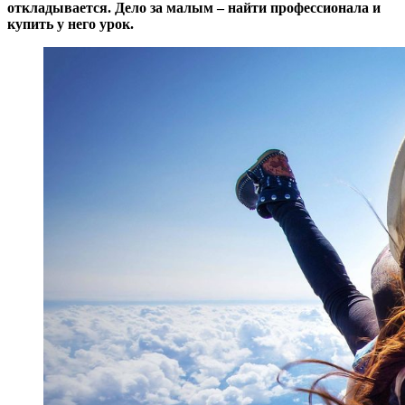
откладывается. Дело за малым – найти профессионала и
купить у него урок.