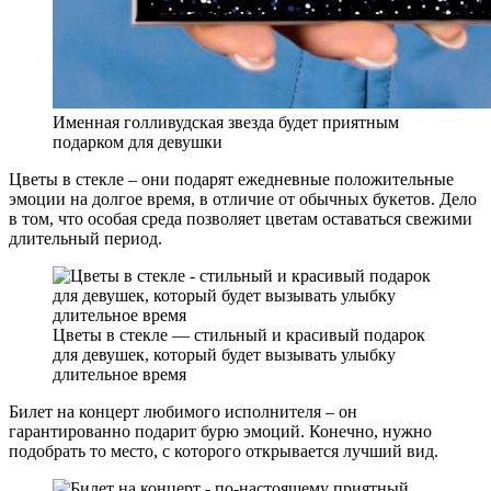
Именная голливудская звезда будет приятным
подарком для девушки
Цветы в стекле – они подарят ежедневные положительные
эмоции на долгое время, в отличие от обычных букетов. Дело
в том, что особая среда позволяет цветам оставаться свежими
длительный период.
Цветы в стекле — стильный и красивый подарок
для девушек, который будет вызывать улыбку
длительное время
Билет на концерт любимого исполнителя – он
гарантированно подарит бурю эмоций. Конечно, нужно
подобрать то место, с которого открывается лучший вид.