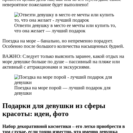
невероятное пожелание будет выполнено!
Отвезти девушку в место ее мечты или купить то,
что она желает — лучший подарок
Поездка на море – банально, но непременно порадует.
Особенно после большого количества насыщенных будней.
ВАЖНО: Следует только выяснить заранее, какой отдых на
море девушке больше по душе – пассивный на пляже или
активный с аттракционами и экскурсиями.
Поездка на море порой — лучший подарок для
девушки
Подарки для девушки из сферы
красоты: идеи, фото
Набор декоративной косметики – его легко приобрести в
том случае, если точно известно, что именно девушка