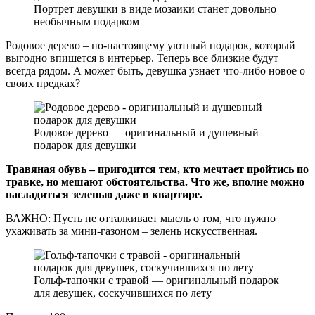
Портрет девушки в виде мозаики станет довольно
необычным подарком
Родовое дерево – по-настоящему уютный подарок, который
выгодно впишется в интерьер. Теперь все близкие будут
всегда рядом. А может быть, девушка узнает что-либо новое о
своих предках?
Родовое дерево — оригинальный и душевный
подарок для девушки
Травяная обувь – пригодится тем, кто мечтает пройтись по
травке, но мешают обстоятельства. Что же, вполне можно
насладиться зеленью даже в квартире.
ВАЖНО: Пусть не отталкивает мысль о том, что нужно
ухаживать за мини-газоном – зелень искусственная.
Гольф-тапочки с травой — оригинальный подарок
для девушек, соскучившихся по лету