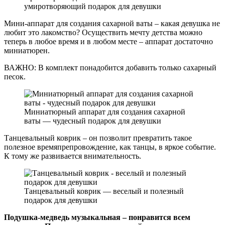
умиротворяющий подарок для девушки
Мини-аппарат для создания сахарной ваты – какая девушка не
любит это лакомство? Осуществить мечту детства можно
теперь в любое время и в любом месте – аппарат достаточно
миниатюрен.
ВАЖНО: В комплект понадобится добавить только сахарный
песок.
Миниатюрный аппарат для создания сахарной
ваты — чудесный подарок для девушки
Танцевальный коврик – он позволит превратить такое
полезное времяпрепровождение, как танцы, в яркое событие.
К тому же развивается внимательность.
Танцевальный коврик — веселый и полезный
подарок для девушки
Подушка-медведь музыкальная – понравится всем