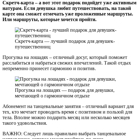
Скретч-карта – а вот этот подарок подойдет уже активным
натурам. Если девушка любит путешествовать, на такой
карте она сможет отмечать уже проложенные маршруты.
Или маршруты, которые хочется пройти.
Скретч-карта — лучший подарок для девушек-
путешественниц
Прогулка на лошадях – отличный досуг, который поможет
расслабиться и набраться свежих впечатлений. Такой отдых
непременно принесет гармонию и позитив.
Прогулка на лошадях — подарок для девушки,
мечтающей о гармоничном отдыхе
Абонемент на танцевальные занятия – отличный вариант для
тех, кто мечтает проводить время с позитивом и пользой для
тела. Вполне можно подарить месяц или несколько месяцев
такого удовольствия.
ВАЖНО: Следует лишь правильно выбрать танцевальное