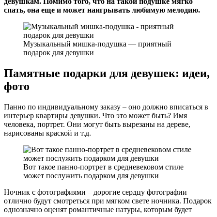
девушкам. Помимо того, что на такой подушке мягко
спать, она еще и может наигрывать любимую мелодию.
Музыкальный мишка-подушка — приятный
подарок для девушки
Памятные подарки для девушек: идеи,
фото
Панно по индивидуальному заказу – оно должно вписаться в
интерьер квартиры девушки. Что это может быть? Имя
человека, портрет. Они могут быть вырезаны на дереве,
нарисованы краской и т.д.
Вот такое панно-портрет в средневековом стиле
может послужить подарком для девушки
Ночник с фотографиями – дорогие сердцу фотографии
отлично будут смотреться при мягком свете ночника. Подарок
однозначно оценят романтичные натуры, которым будет