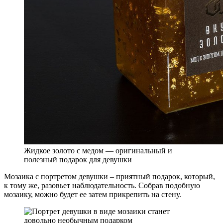
Жидкое золото с медом — оригинальный и
полезный подарок для девушки
Мозаика с портретом девушки – приятный подарок, который,
к тому же, разовьет наблюдательность. Собрав подобную
мозаику, можно будет ее затем прикрепить на стену.