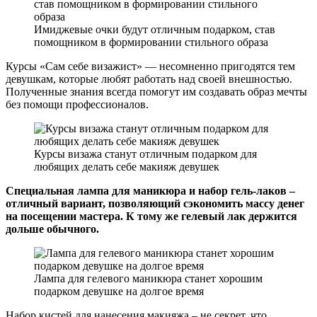
Имиджевые очки будут отличным подарком, став
помощником в формировании стильного образа
Курсы «Сам себе визажист» — несомненно пригодятся тем
девушкам, которые любят работать над своей внешностью.
Полученные знания всегда помогут им создавать образ мечты
без помощи профессионалов.
Курсы визажа станут отличным подарком для
любящих делать себе макияж девушек
Специальная лампа для маникюра и набор гель-лаков –
отличный вариант, позволяющий сэкономить массу денег
на посещении мастера. К тому же гелевый лак держится
дольше обычного.
Лампа для гелевого маникюра станет хорошим
подарком девушке на долгое время
Набор кистей для нанесения макияжа – не секрет, что