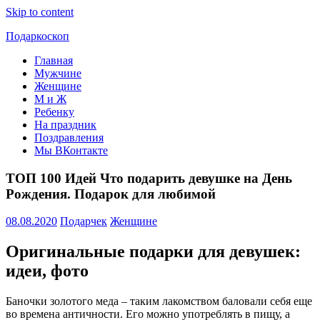
Skip to content
Подаркоскоп
Главная
Поможем
Мужчине
выбрать
Женщине
что
М и Ж
подарить
Ребенку
На праздник
Поздравления
Мы ВКонтакте
ТОП 100 Идей Что подарить девушке на День
Рождения. Подарок для любимой
08.08.2020
Подарчек
Женщине
Оригинальные подарки для девушек:
идеи, фото
Баночки золотого меда – таким лакомством баловали себя еще
во времена античности. Его можно употреблять в пищу, а