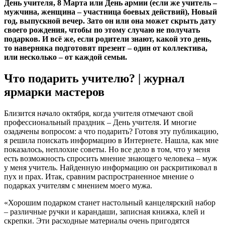
День учителя, 8 Марта или День армии (если же учитель –
мужчина, женщина – участница боевых действий), Новый
год, выпускной вечер. Зато он или она может скрыть дату
своего рождения, чтобы по этому случаю не получать
подарков. И всё же, если родители знают, какой это день,
то наверняка подготовят презент – один от коллектива,
или несколько – от каждой семьи.
Что подарить учителю? | журнал
ярмарки мастеров
Близится начало октября, когда учителя отмечают свой
профессиональный праздник – День учителя. И многие
озадачены вопросом: а что подарить? Готовя эту публикацию,
я решила поискать информацию в Интернете. Нашла, как мне
показалось, неплохие советы. Но все дело в том, что у меня
есть возможность спросить мнение знающего человека – муж
у меня учитель. Найденную информацию он раскритиковал в
пух и прах. Итак, сравним распространенное мнение о
подарках учителям с мнением моего мужа.
«Хорошим подарком станет настольный канцелярский набор
– различные ручки и карандаши, записная книжка, клей и
скрепки. Эти расходные материалы очень пригодятся