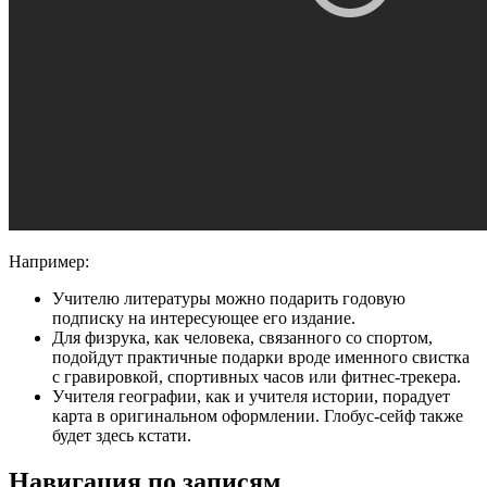
Например:
Учителю литературы
можно подарить годовую
подписку на интересующее его издание.
Для физрука, как человека, связанного со спортом
,
подойдут практичные подарки вроде именного свистка
с гравировкой, спортивных часов или фитнес-трекера.
Учителя географии, как и учителя истории
, порадует
карта в оригинальном оформлении. Глобус-сейф также
будет здесь кстати.
день
Навигация по записям