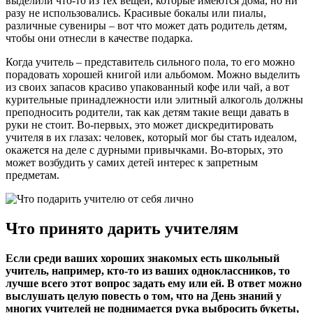
выделили что-то из тех вещей, которые имеются дома, но ни
разу не использовались. Красивые бокалы или пиалы,
различные сувениры – вот что может дать родитель детям,
чтобы они отнесли в качестве подарка.
Когда учитель – представитель сильного пола, то его можно
порадовать хорошей книгой или альбомом. Можно выделить
из своих запасов красиво упакованный кофе или чай, а вот
курительные принадлежности или элитный алкоголь должны
преподносить родители, так как детям такие вещи давать в
руки не стоит. Во-первых, это может дискредитировать
учителя в их глазах: человек, который мог бы стать идеалом,
окажется на деле с дурными привычками. Во-вторых, это
может возбудить у самих детей интерес к запретным
предметам.
Что принято дарить учителям
Если среди ваших хороших знакомых есть школьный
учитель, например, кто-то из ваших одноклассников, то
лучше всего этот вопрос задать ему или ей. В ответ можно
выслушать целую повесть о том, что на День знаний у
многих учителей не поднимается рука выбросить букеты,