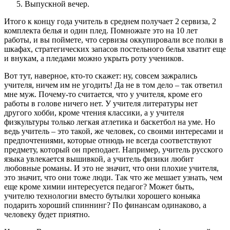
Выпускной вечер.
Итого к концу года учитель в среднем получает 2 сервиза, 2
комплекта белья и один плед. Помножьте это на 10 лет
работы, и вы поймете, что сервизы оккупировали все полки в
шкафах, стратегических запасов постельного белья хватит еще
и внукам, а пледами можно укрыть роту учеников.
Вот тут, наверное, кто-то скажет: ну, совсем зажрались
учителя, ничем им не угодить! Да не в том дело – так ответил
мне муж. Почему-то считается, что у учителя, кроме его
работы в голове ничего нет. У учителя литературы нет
другого хобби, кроме чтения классики, а у учителя
физкультуры только легкая атлетика и баскетбол на уме. Но
ведь учитель – это такой, же человек, со своими интересами и
предпочтениями, которые отнюдь не всегда соответствуют
предмету, который он преподает. Например, учитель русского
языка увлекается вышивкой, а учитель физики любит
любовные романы. И это не значит, что они плохие учителя,
это значит, что они тоже люди. Так что же мешает узнать, чем
еще кроме химии интересуется педагог? Может быть,
учителю технологии вместо бутылки хорошего коньяка
подарить хороший спиннинг? По финансам одинаково, а
человеку будет приятно.