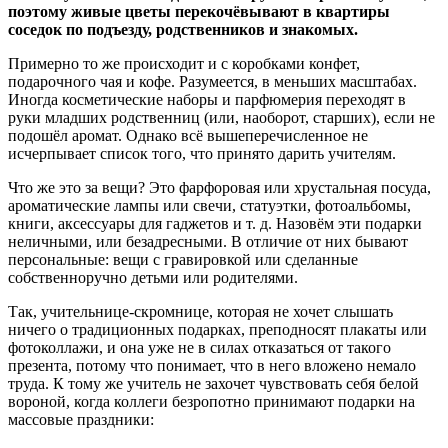
поэтому живые цветы перекочёвывают в квартиры
соседок по подъезду, родственников и знакомых.
Примерно то же происходит и с коробками конфет,
подарочного чая и кофе. Разумеется, в меньших масштабах.
Иногда косметические наборы и парфюмерия переходят в
руки младших родственниц (или, наоборот, старших), если не
подошёл аромат. Однако всё вышеперечисленное не
исчерпывает список того, что принято дарить учителям.
Что же это за вещи? Это фарфоровая или хрустальная посуда,
ароматические лампы или свечи, статуэтки, фотоальбомы,
книги, аксессуары для гаджетов и т. д. Назовём эти подарки
неличными, или безадресными. В отличие от них бывают
персональные: вещи с гравировкой или сделанные
собственноручно детьми или родителями.
Так, учительнице-скромнице, которая не хочет слышать
ничего о традиционных подарках, преподносят плакаты или
фотоколлажи, и она уже не в силах отказаться от такого
презента, потому что понимает, что в него вложено немало
труда. К тому же учитель не захочет чувствовать себя белой
вороной, когда коллеги безропотно принимают подарки на
массовые праздники: