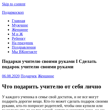
Skip to content
Подаркоскоп
Главная
Поможем
Мужчине
выбрать
Женщине
что
М и Ж
подарить
Ребенку
На праздник
Поздравления
Мы ВКонтакте
Подарки учителю своими руками I Сделать
подарок учителю своими руками
06.08.2020
Подарчек
Женщине
Что подарить учителю от себя лично
У каждого ученика в семье свой достаток, и не все могут
подарить дорогие вещи. Кто-то может сделать подарок своими
руками, кто-то попросит родителей, чтобы они купили или