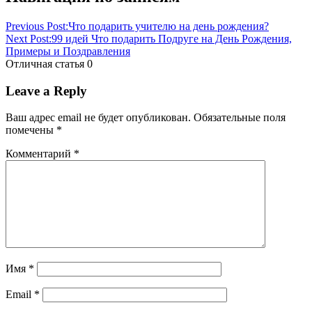
учителя
подарок
Подарок
учителю
учитель
что
Previous Post:
Что подарить учителю на день рождения?
подарить
Next Post:
99 идей Что подарить Подруге на День Рождения,
учителю{q}
Примеры и Поздравления
размышления
Отличная статья
0
и
коллекции
школа
Leave a Reply
Ваш адрес email не будет опубликован.
Обязательные поля
помечены
*
Комментарий
*
Имя
*
Email
*