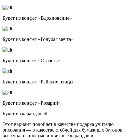
Букет из кон­фет «Вдох­но­ве­ние»
Букет из кон­фет «Голу­бая меч­та»
Букет из кон­фет «Страсть»
Букет из кон­фет «Рай­ские пти­цы»
Букет из кон­фет «Роза­рий»
Букет из карандашей
Этот вариант подойдет в качестве подарка учителю
рисования — в качестве стеблей для бумажных бутонов
выступают простые и цветные карандаши