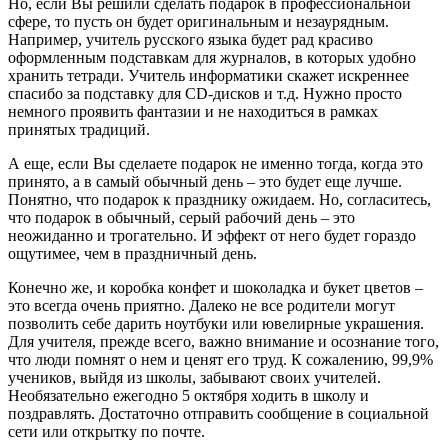
Но, если Вы решили сделать подарок в профессиональной
сфере, то пусть он будет оригинальным и незаурядным.
Например, учитель русского языка будет рад красиво
оформленным подставкам для журналов, в которых удобно
хранить тетради. Учитель информатики скажет искреннее
спасибо за подставку для CD-дисков и т.д. Нужно просто
немного проявить фантазии и не находиться в рамках
принятых традиций.
А еще, если Вы сделаете подарок не именно тогда, когда это
принято, а в самый обычный день – это будет еще лучше.
Понятно, что подарок к празднику ожидаем. Но, согласитесь,
что подарок в обычный, серый рабочий день – это
неожиданно и трогательно. И эффект от него будет гораздо
ощутимее, чем в праздничный день.
Конечно же, и коробка конфет и шоколадка и букет цветов –
это всегда очень приятно. Далеко не все родители могут
позволить себе дарить ноутбуки или ювелирные украшения.
Для учителя, прежде всего, важно внимание и осознание того,
что люди помнят о нем и ценят его труд. К сожалению, 99,9%
учеников, выйдя из школы, забывают своих учителей.
Необязательно ежегодно 5 октября ходить в школу и
поздравлять. Достаточно отправить сообщение в социальной
сети или открытку по почте.