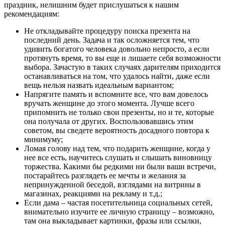
праздник, нелишним будет прислушаться к нашим
рекомендациям:
Не откладывайте процедуру поиска презента на
последний день
. Задача и так осложняется тем, что
удивить богатого человека довольно непросто, а если
протянуть время, то вы еще и лишаете себя возможности
выбора. Зачастую в таких случаях дарителям приходится
останавливаться на том, что удалось найти, даже если
вещь нельзя назвать идеальным вариантом;
Напрягите память и вспомните все, что вам довелось
вручать женщине до этого момента
. Лучше всего
припомнить не только свои презенты, но и те, которые
она получала от других. Воспользовавшись этим
советом, вы сведете вероятность досадного повтора к
минимуму;
Ломая голову над тем, что подарить женщине, когда у
нее все есть, научитесь слушать и слышать виновницу
торжества
. Какими бы редкими ни были ваши встречи,
постарайтесь разглядеть ее мечты и желания за
непринужденной беседой, взглядами на витрины в
магазинах, реакциями на рекламу и т.д.;
Если дама – частая посетительница социальных сетей
,
внимательно изучите ее личную страницу – возможно,
там она выкладывает картинки, фразы или ссылки,