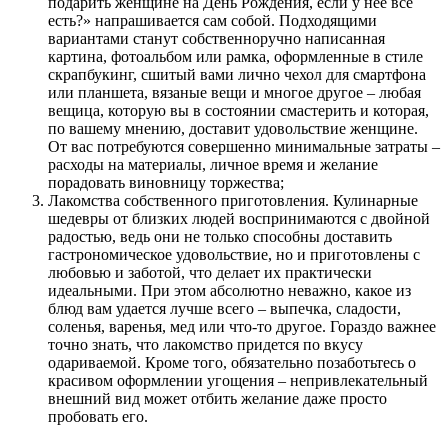
подарить женщине на День Рождения, если у нее все
есть?» напрашивается сам собой. Подходящими
вариантами станут собственноручно написанная
картина, фотоальбом или рамка, оформленные в стиле
скрапбукинг, сшитый вами лично чехол для смартфона
или планшета, вязаные вещи и многое другое – любая
вещица, которую вы в состоянии смастерить и которая,
по вашему мнению, доставит удовольствие женщине.
От вас потребуются совершенно минимальные затраты –
расходы на материалы, личное время и желание
порадовать виновницу торжества;
Лакомства собственного приготовления
. Кулинарные
шедевры от близких людей воспринимаются с двойной
радостью, ведь они не только способны доставить
гастрономическое удовольствие, но и приготовлены с
любовью и заботой, что делает их практически
идеальными. При этом абсолютно неважно, какое из
блюд вам удается лучше всего – выпечка, сладости,
соленья, варенья, мед или что-то другое. Гораздо важнее
точно знать, что лакомство придется по вкусу
одариваемой. Кроме того, обязательно позаботьтесь о
красивом оформлении угощения – непривлекательный
внешний вид может отбить желание даже просто
пробовать его.