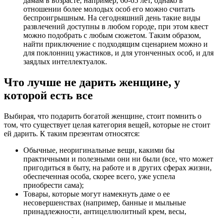
дамам в возрасте, например, 60-65 лет, однако в
отношении более молодых особ его можно считать
беспроигрышным. На сегодняшний день такие виды
развлечений доступны в любом городе, при этом квест
можно подобрать с любым сюжетом. Таким образом,
найти приключение с подходящим сценарием можно и
для поклонниц ужастиков, и для утонченных особ, и для
заядлых интеллектуалок.
Что лучше не дарить женщине, у
которой есть все
Выбирая, что подарить богатой женщине, стоит помнить о
том, что существует целая категория вещей, которые не стоит
ей дарить. К таким презентам относятся:
Обычные, неоригинальные вещи, какими бы
практичными и полезными они ни были (все, что может
пригодиться в быту, на работе и в других сферах жизни,
обеспеченная особа, скорее всего, уже успела
приобрести сама);
Товары, которые могут намекнуть даме о ее
несовершенствах (например, банные и мыльные
принадлежности, антицеллюлитный крем, весы,