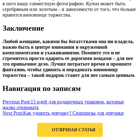
в него вашу совместную фотографию. Кулон может быть
серебряным или золотым – в зависимости от того, что больше
нравится виновнице торжества.
Заключение
Любой женщине, какими бы богатствами она ни владела,
важно быть в центре внимания и окруженной
комплиментами и ухаживаниями. Помните это и не
стремитесь просто одарить ее дорогими вещами – для нее
это привычное дело. Лучше потратьте время и проявите
фантазию, чтобы удивить и порадовать виновницу
торжества – такой подарок станет для нее самым ценным.
женщине
Навигация по записям
что
подарить
Previous Post:
15 идей для подарочных упаковок, которые
жалко открывать
Next Post:
Как удивить девушку? Сюрпризы для девушки
0
ОТЛИЧНАЯ СТАТЬЯ