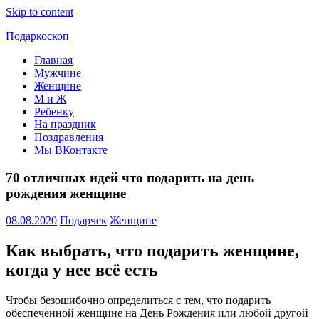
Skip to content
Подаркоскоп
Главная
Поможем
Мужчине
выбрать
Женщине
что
М и Ж
подарить
Ребенку
На праздник
Поздравления
Мы ВКонтакте
70 отличных идей что подарить на день
рождения женщине
08.08.2020
Подарчек
Женщине
Как выбрать, что подарить женщине,
когда у нее всё есть
Чтобы безошибочно определиться с тем, что подарить
обеспеченной женщине на День Рождения или любой другой