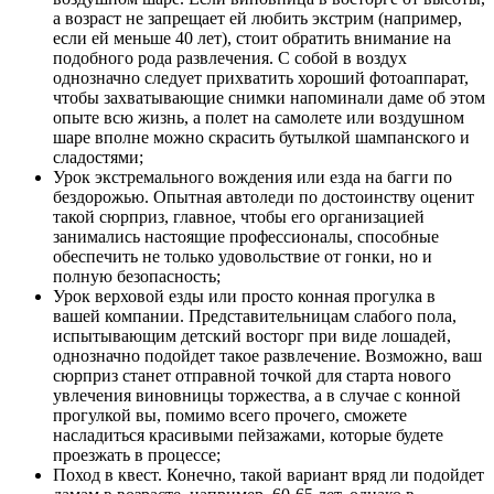
а возраст не запрещает ей любить экстрим (например,
если ей меньше 40 лет), стоит обратить внимание на
подобного рода развлечения. С собой в воздух
однозначно следует прихватить хороший фотоаппарат,
чтобы захватывающие снимки напоминали даме об этом
опыте всю жизнь, а полет на самолете или воздушном
шаре вполне можно скрасить бутылкой шампанского и
сладостями;
Урок экстремального вождения или езда на багги по
бездорожью
. Опытная автоледи по достоинству оценит
такой сюрприз, главное, чтобы его организацией
занимались настоящие профессионалы, способные
обеспечить не только удовольствие от гонки, но и
полную безопасность;
Урок верховой езды или просто конная прогулка в
вашей компании
. Представительницам слабого пола,
испытывающим детский восторг при виде лошадей,
однозначно подойдет такое развлечение. Возможно, ваш
сюрприз станет отправной точкой для старта нового
увлечения виновницы торжества, а в случае с конной
прогулкой вы, помимо всего прочего, сможете
насладиться красивыми пейзажами, которые будете
проезжать в процессе;
Поход в квест
. Конечно, такой вариант вряд ли подойдет