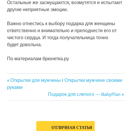
Остальные же засмущаются, возмутятся и испытают
другие неприятные эмоции.
Важно отнестись к выбору подарка для женщины
ответственно и внимательно и преподнести его от
чистого сердца. И тогда получательница точно
будет довольна.
По материалам
брюнетка.ру
8
Previous
Открытки для мужчины I Открытки мужчине своими
марта
Навигация
руками
Post:
катунь
Next
Подарок для слепого — BabyPlan
по
24
Post:
международный
записям
женский день
новости
Алтайского
ОТЛИЧНАЯ СТАТЬЯ