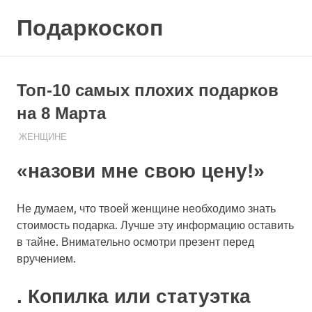
Skip
Подаркоскоп
to
content
Поможем
выбрать
что
Топ-10 самых плохих подарков
подарить
на 8 Марта
08.08.2020
ПОДАРЧЕК
ЖЕНЩИНЕ
«назови мне свою цену!»
Не думаем, что твоей женщине необходимо знать
стоимость подарка. Лучше эту информацию оставить
в тайне. Внимательно осмотри презент перед
вручением.
. Копилка или статуэтка