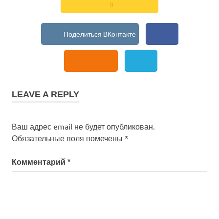
края
0
новости
Барнаул
новости
Бийска
подарок
праздник
LEAVE A REPLY
ТВ
телеканал
Ваш адрес email не будет опубликован.
Обязательные поля помечены
*
Комментарий
*