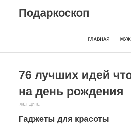
Skip
Подаркоскоп
to
content
Поможем
выбрать
что
ГЛАВНАЯ
МУЖ
подарить
76 лучших идей чт
на день рождения
08.08.2020
ПОДАРЧЕК
ЖЕНЩИНЕ
Гаджеты для красоты