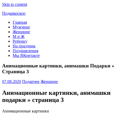
Skip to content
Подаркоскоп
Главная
Поможем
Мужчине
выбрать
Женщине
что
М и Ж
подарить
Ребенку
На праздник
Поздравления
Мы ВКонтакте
Анимационные картинки, анимашки Подарки »
Страница 3
07.08.2020
Подарчек
Женщине
Анимационные картинки, анимашки
подарки » страница 3
Анимационные картинки