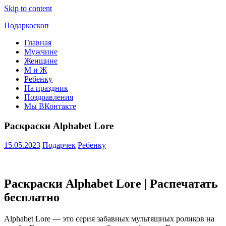
Skip to content
Подаркоскоп
Главная
Поможем
Мужчине
выбрать
Женщине
что
М и Ж
подарить
Ребенку
На праздник
Поздравления
Мы ВКонтакте
Раскраски Alphabet Lore
15.05.2023
Подарчек
Ребенку
Раскраски Alphabet Lore | Распечатать
бесплатно
Alphabet Lore — это серия забавных мультяшных роликов на