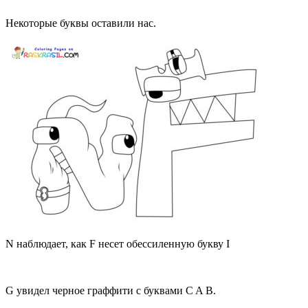
Некоторые буквы оставили нас.
N наблюдает, как F несет обессиленную букву I
G увидел черное граффити с буквами C A B.