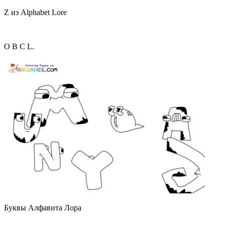
Z из Alphabet Lore
O B C L.
Буквы Алфавита Лора