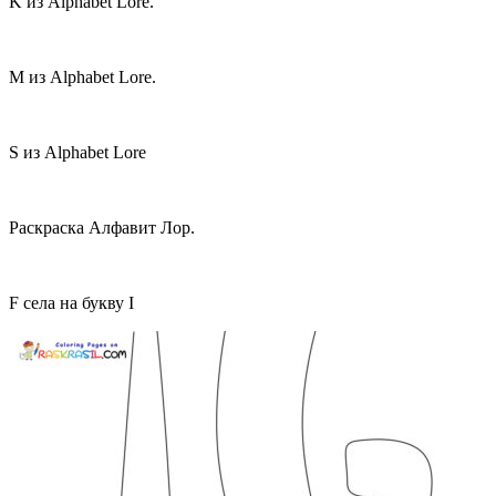
K из Alphabet Lore.
М из Alphabet Lore.
S из Alphabet Lore
Раскраска Алфавит Лор.
F села на букву I