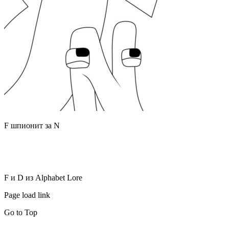
F шпионит за N
F и D из Alphabet Lore
Page load link
Go to Top