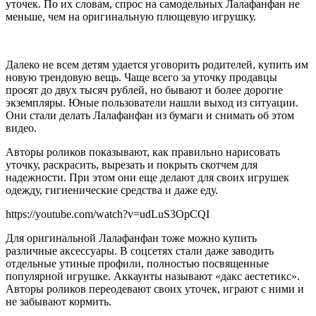
уточек. По их словам, спрос на самодельных Лалафанфан не
меньше, чем на оригинальную плющевую игрушку.
Далеко не всем детям удается уговорить родителей, купить им
новую трендовую вещь. Чаще всего за уточку продавцы
просят до двух тысяч рублей, но бывают и более дорогие
экземпляры. Юные пользователи нашли выход из ситуации.
Они стали делать Лалафанфан из бумаги и снимать об этом
видео.
Авторы роликов показывают, как правильно нарисовать
уточку, раскрасить, вырезать и покрыть скотчем для
надежности. При этом они еще делают для своих игрушек
одежду, гигиенические средства и даже еду.
https://youtube.com/watch?v=udLuS3OpCQI
Для оригинальной Лалафанфан тоже можно купить
различные аксессуары. В соцсетях стали даже заводить
отдельные утиные профили, полностью посвященные
популярной игрушке. Аккаунты называют «дакс аестетикс».
Авторы роликов переодевают своих уточек, играют с ними и
не забывают кормить.