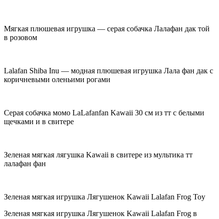
Мягкая плюшевая игрушка — серая собачка Лалафан дак той
в розовом
Lalafan Shiba Inu — модная плюшевая игрушка Лала фан дак с
коричневыми оленьими рогами
Серая собачка момо LaLafanfan Kawaii 30 см из тт с белыми
щечками и в свитере
Зеленая мягкая лягушка Kawaii в свитере из мультика тт
лалафан фан
Зеленая мягкая игрушка Лягушенок Kawaii Lalafan Frog Toy
Зеленая мягкая игрушка Лягушенок Kawaii Lalafan Frog в