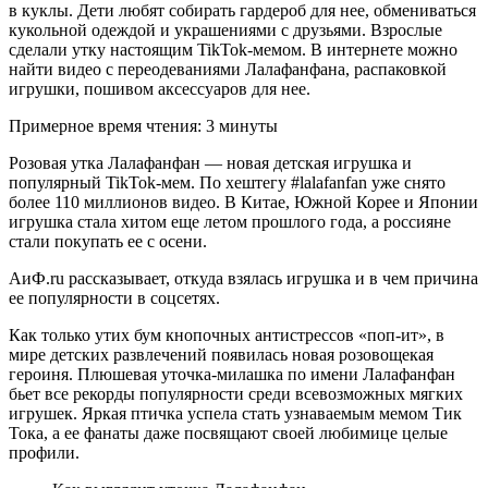
в куклы. Дети любят собирать гардероб для нее, обмениваться
кукольной одеждой и украшениями с друзьями. Взрослые
сделали утку настоящим TikTok-мемом. В интернете можно
найти видео с переодеваниями Лалафанфана, распаковкой
игрушки, пошивом аксессуаров для нее.
Примерное время чтения: 3 минуты
Розовая утка Лалафанфан — новая детская игрушка и
популярный TikTok-мем. По хештегу #lalafanfan уже снято
более 110 миллионов видео. В Китае, Южной Корее и Японии
игрушка стала хитом еще летом прошлого года, а россияне
стали покупать ее с осени.
АиФ.ru рассказывает, откуда взялась игрушка и в чем причина
ее популярности в соцсетях.
Как только утих бум кнопочных антистрессов «поп-ит», в
мире детских развлечений появилась новая розовощекая
героиня. Плюшевая уточка-милашка по имени Лалафанфан
бьет все рекорды популярности среди всевозможных мягких
игрушек. Яркая птичка успела стать узнаваемым мемом Тик
Тока, а ее фанаты даже посвящают своей любимице целые
профили.