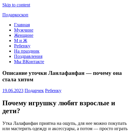
Skip to content
Подаркоскоп
Главная
Поможем
Мужчине
выбрать
Женщине
что
М и Ж
подарить
Ребенку
На праздник
Поздравления
Мы ВКонтакте
Описание уточки Ланлафанфан — почему она
стала хитом
19.06.2023
Подарчек
Ребенку
Почему игрушку любят взрослые и
дети?
Утка Лалафанфан приятна на ощупь, для нее можно покупать
или мастерить одежду и аксессуары, а потом — просто играть