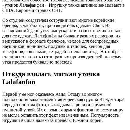
«утенок Лалафанфан». Игрушку также активно заказывают в
США, Европе и странах СНГ.
Со студией-создателем сотрудничают многие корейские
бренды, в частности, производитель одежды Chuu. На
сегодняшний день утку выпускают в разных цветах и шьют
для нее одежду. Лалафанфаны бывают разных размеров, их
выпускают в формате брелоков, чехлов для беспроводных
наушников, ночников, подушек и тапочек, кейсов для
телефонов, кошельков, тетрадей и пеналов и т.д. Этот образ
стали использовать сотни разных производителей, поэтому
утка продается буквально повсюду.
Откуда взялась мягкая уточка
Lalafanfan
Первой у ее ног оказалась Азия. Этому во многом
поспособствовала знаменитая корейская группа BTS, которая
нередко постила фото, выкладывала ролики с румяной
пушистой уткой. Их огромная армия фанатов по всему миру
не могла оставить этот факт незамеченным. Популярность
игрушки вышла далеко за пределы Южной Кореи.