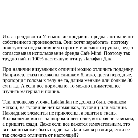
Из-за трендовости Ути многие продавцы предлагают вариант
собственного производства. Они хотят заработать, поэтому
пользуются подскочившим спросом и делают игрушки, редко
согласовывая использование бренда Cafe Mimi. Поэтому так
трудно найти 100% настоящую птицу Лалафан Дак.
При наличии визуальных отличий можно отличить подделку.
Например, глаза посажены слишком близко, цвета неродные,
пропорция головы к телу не та, длина меньше или больше 30
см и т.д. А если все нормально, то можно внимательнее
изучить материал и пошив.
Так, плюшевая уточка Lalafanfan не должна быть слишком
мягкой, на туловище нет кармашков, пуговиц или молний.
Накладные элементы не приклеены, а вшиты в ткань.
Колокольчик висит на широкой ленточке, которая не завязана,
а пришита сзади. Даже если все кажется замечательным, это
все равно может быть подделка. Да и какая разница, если ее
так сложно отличить от настоящей?