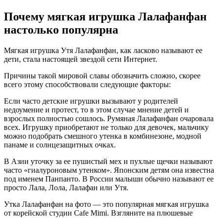
Почему мягкая игрушка Лалафанфан
настолько популярна
Мягкая игрушка Утя Лалафанфан, как ласково называют ее
дети, стала настоящей звездой сети Интернет.
Причины такой мировой славы обозначить сложно, скорее
всего этому способствовали следующие факторы:
Если часто детские игрушки вызывают у родителей
недоумение и протест, то в этом случае мнение детей и
взрослых полностью сошлось. Румяная Лалафанфан очаровала
всех. Игрушку приобретают не только для девочек, мальчику
можно подобрать смешного утенка в комбинезоне, модной
панаме и солнцезащитных очках.
В Азии уточку за ее пушистый мех и пухлые щечки называют
часто «гиалуроновым утенком». Японским детям она известна
под именем Панпанто. В России малыши обычно называют ее
просто Лала, Лола, Лалафан или Утя.
Утка Лалафанфан на фото — это популярная мягкая игрушка
от корейской студии Cafe Mimi. Взгляните на плюшевые