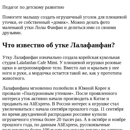
Педагог по детскому развитию
Помогите малышу создать игрушечный уголок для плюшевой
уточки, ее собственный «домик». Можно делать фото
маленькой утки Лолы Фанфан и делиться ими со своими
друзьями.
Что известно об утке Лалафанфан?
Утку Лалафанфан изначально создала корейская кукольная
студия Lalafanfan Cafe Mimi. У плюшевой игрушки розовые
щеки и антропоморфное тело. Вместо лап и крыльев у нее
ноги и руки, а мордочка остается такой же, как у прототипа
животного.
Лалафанфана мгновенно полюбили в Южной Корее и
прозвали «Гиалуроновым утенком». После проявленного
интереса уток активно начали производить в Китае и
продавать на AliExpress. В России интерес к игрушке стал
увеличиваться с начала сентября прошлого года. 11 сентября
во время двухдневной распродажи россияне купили
игрушечного утенка более 20 тысяч раз. А в октябре и ноябре
прошлого года, по данным AliExpress, русскоязычные
пользователи более 100 тысяч раз искали товары по запросу