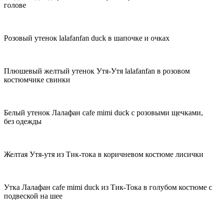
голове
Розовый утенок lalafanfan duck в шапочке и очках
Плюшевый желтый утенок Утя-Утя lalafanfan в розовом
костюмчике свинки
Белый утенок Лалафан cafe mimi duck с розовыми щечками,
без одежды
Желтая Утя-утя из Тик-тока в коричневом костюме лисички
Утка Лалафан cafe mimi duck из Тик-Тока в голубом костюме с
подвеской на шее