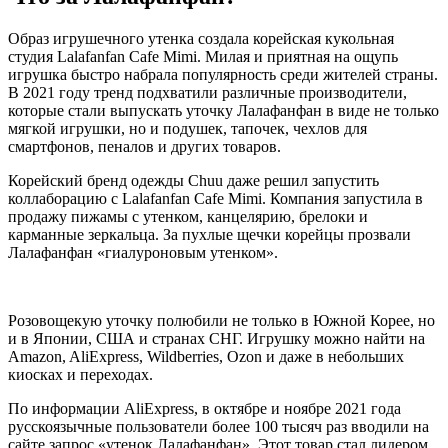
Образ игрушечного утенка создала корейская кукольная
студия Lalafanfan Cafe Mimi. Милая и приятная на ощупь
игрушка быстро набрала популярность среди жителей страны.
В 2021 году тренд подхватили различные производители,
которые стали выпускать уточку Лалафанфан в виде не только
мягкой игрушки, но и подушек, тапочек, чехлов для
смартфонов, пеналов и других товаров.
Корейский бренд одежды Chuu даже решил запустить
коллаборацию с Lalafanfan Cafe Mimi. Компания запустила в
продажу пижамы с утенком, канцелярию, брелоки и
карманные зеркальца. За пухлые щечки корейцы прозвали
Лалафанфан «гиалуроновым утенком».
Розовощекую уточку полюбили не только в Южной Корее, но
и в Японии, США и странах СНГ. Игрушку можно найти на
Amazon, AliExpress, Wildberries, Ozon и даже в небольших
киосках и переходах.
По информации AliExpress, в октябре и ноябре 2021 года
русскоязычные пользователи более 100 тысяч раз вводили на
сайте запрос «утенок Лалафанфан». Этот товар стал лидером