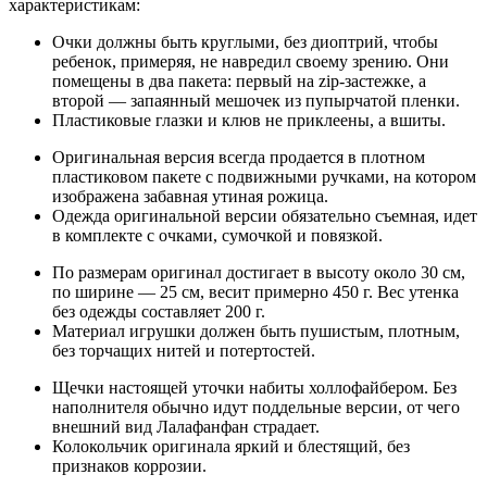
характеристикам:
Очки должны быть круглыми, без диоптрий, чтобы
ребенок, примеряя, не навредил своему зрению. Они
помещены в два пакета: первый на zip-застежке, а
второй — запаянный мешочек из пупырчатой пленки.
Пластиковые глазки и клюв не приклеены, а вшиты.
Оригинальная версия всегда продается в плотном
пластиковом пакете с подвижными ручками, на котором
изображена забавная утиная рожица.
Одежда оригинальной версии обязательно съемная, идет
в комплекте с очками, сумочкой и повязкой.
По размерам оригинал достигает в высоту около 30 см,
по ширине — 25 см, весит примерно 450 г. Вес утенка
без одежды составляет 200 г.
Материал игрушки должен быть пушистым, плотным,
без торчащих нитей и потертостей.
Щечки настоящей уточки набиты холлофайбером. Без
наполнителя обычно идут поддельные версии, от чего
внешний вид Лалафанфан страдает.
Колокольчик оригинала яркий и блестящий, без
признаков коррозии.