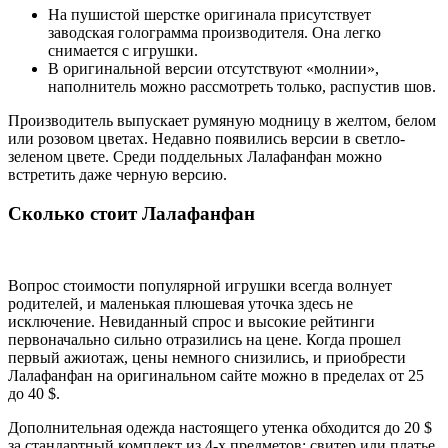
На пушистой шерстке оригинала присутствует
заводская голограмма производителя. Она легко
снимается с игрушки.
В оригинальной версии отсутствуют «молнии»,
наполнитель можно рассмотреть только, распустив шов.
Производитель выпускает румяную модницу в желтом, белом
или розовом цветах. Недавно появились версии в светло-
зеленом цвете. Среди поддельных Лалафанфан можно
встретить даже черную версию.
Сколько стоит Лалафанфан
Вопрос стоимости популярной игрушки всегда волнует
родителей, и маленькая плюшевая уточка здесь не
исключение. Невиданный спрос и высокие рейтинги
первоначально сильно отразились на цене. Когда прошел
первый ажиотаж, цены немного снизились, и приобрести
Лалафанфан на оригинальном сайте можно в пределах от 25
до 40 $.
Дополнительная одежда настоящего утенка обходится до 20 $
за стандартный комплект из 4-х предметов: свитер или платье,