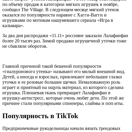
по объему продаж в категории мягких игрушек в ноябре,
сообщил The Village. В следующем месяце мягкий утенок
оказался по популярности наравне с Хагги-Вагги и
игрушками по мотивам нашумевшего сериала «Игра в
кальмара».
За два дня распродажи «11.11» россияне заказали Лалафанфан
более 20 тысяч раз. Зимой продажи игрушечной уточки тоже
не сбавляли оборотов.
Главной причиной такой бешеной популярности
«гиалуронового утенка» называют его милый внешний вид.
Детей, а иногда и взрослых, привлекают небольшие глазки
уточки и ее розовые большие щечки. Немаловажную роль
играет и приятный на ощупь материал, из которого сделана
игрушка. Плюшевая ткань превращает Лалафанфан в
игрушку-антистресс, которые очень любят дети. По этой же
причине стали популярными спиннеры, слаймы и поп-иты.
Популярность в TikTok
Предприимчивые рукодельницы начали вязать трендовых