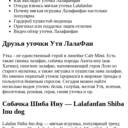
Как выглядит уточка Лалафанфан
Откуда взялась мягкая уточка Lalafanfan
Почему мягкая игрушка Лалафанфан настолько
популярна
Гардероб пушистой модницы
Оригинал или подделка: ищем отличия
Видео-обзор уточек Лалафанфан
Друзья уточки Утя ЛалаФан
Утка – не единственный герой в линейке Cafe Mimi. Есть
также свинка лалафан, собачка породы Акита-ину (как
Хатико), пингвин лалафан, напоминающий героя Лоло из
старого мультика, а также лягушка и пушистая лама лалафан.
Но именно пернатый утенок прорвался в мировые тренды и
пользуется бешеным спросом. Сегодня можно найти
несколько видов уточек: белая, голубая, желтая Утя, зеленая,
фиолетовая, розовая, серая, синяя уточка и пр.
Собачка Шиба Ину — Lalafanfan Shiba
Inu dog
Lalafan Shiba Inu dog — мягкая игрушка, популярный тренд