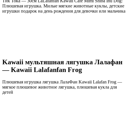
Тик Тока — 30см LaLafanfan Kawaii Cafe Mimi Shiba Inu Dog:
Плюшевая игрушка. Милые мягкие животные куклы, детские
игрушки подарок на день рождения для девочки или мальчика
Kawaii мультяшная лягушка Лалафан
— Kawaii Lalafanfan Frog
Плюшевая игрушка лягушка ЛалаФан Kawaii Lalafan Frog —
мягкое плюшевое животное лягушка, плюшевая кукла для
детей