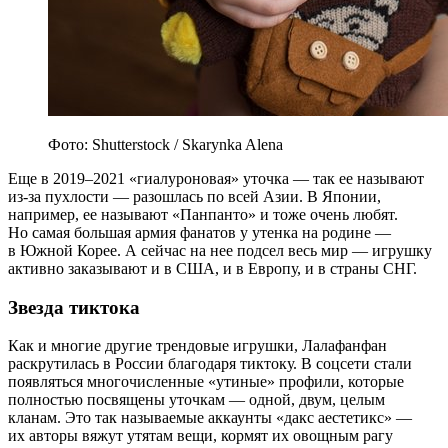
Фото: Shutterstock / Skarynka Alena
Еще в 2019–2021 «гиалуроновая» уточка — так ее называют
из-за пухлости — разошлась по всей Азии. В Японии,
например, ее называют «Панпанто» и тоже очень любят.
Но самая большая армия фанатов у утенка на родине —
в Южной Корее. А сейчас на нее подсел весь мир — игрушку
активно
заказывают
и в США, и в Европу, и в страны СНГ.
Звезда тиктока
Как и многие другие трендовые игрушки, Лалафанфан
раскрутилась в России благодаря тиктоку. В соцсети стали
появляться многочисленные «утиные» профили, которые
полностью посвящены уточкам — одной, двум, целым
кланам. Это так называемые аккаунты «дакс аестетикс» —
их авторы
вяжут
утятам вещи,
кормят
их овощным рагу