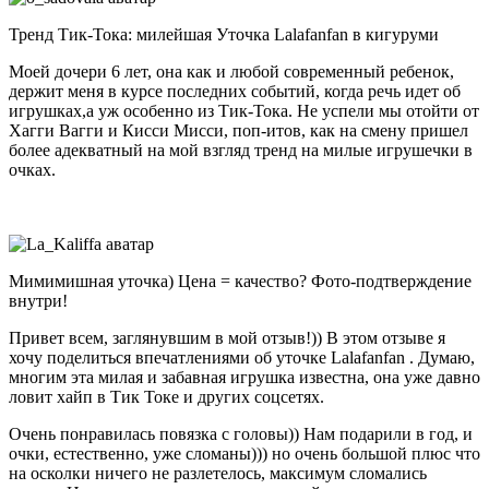
Тренд Тик-Тока: милейшая Уточка Lalafanfan в кигуруми
Моей дочери 6 лет, она как и любой современный ребенок,
держит меня в курсе последних событий, когда речь идет об
игрушках,а уж особенно из Тик-Тока. Не успели мы отойти от
Хагги Вагги и Кисси Мисси, поп-итов, как на смену пришел
более адекватный на мой взгляд тренд на милые игрушечки в
очках.
Мимимишная уточка) Цена = качество? Фото-подтверждение
внутри!
Привет всем, заглянувшим в мой отзыв!)) В этом отзыве я
хочу поделиться впечатлениями об уточке Lalafanfan . Думаю,
многим эта милая и забавная игрушка известна, она уже давно
ловит хайп в Тик Токе и других соцсетях.
Очень понравилась повязка с головы)) Нам подарили в год, и
очки, естественно, уже сломаны))) но очень большой плюс что
на осколки ничего не разлетелось, максимум сломались