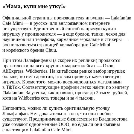
«Мама, купи мне утку!»
Официальной страницы производителя игрушки — Lalafanfan
Cafe Mimi — в русско- или англоязычном интернете
не существует. Единственный способ напрямую купить
игрушку у производителя — а еще брелок, тапки, чехол для
наушников или телефона, карманное зеркальце и стикеры —
воспользоваться
страницей коллаборации Cafe Mimi
и корейского бренда Chuu.
При этом Лалафанфаны (а скорее их реплики) продаются
практически на всех крупных маркетплейсах — Ozon,
AliExpress, Wildberries. На китайском рынке выбор игрушек
больше, но нет гарантии, что вам привезут качественную
игрушку. Кроме того, можно воспользоваться магазинами
в TikTok. Соответствующие профили легко найти по хэштегу
#lalafanfan. За утенка, как правило, просят до 2 тысяч рублей,
хотя на Wildberries есть товары и за 4 тысячи.
Непонятно, можно ли купить оригинальную уточку
Лалафанфан. Нет доказательств того, что они вообще
существуют. Предприимчивые бизнесмены из Владивостока
уже
создают
одноименные ООО, но едва ли они связаны
с настоящим Lalafanfan Cafe Mimi.