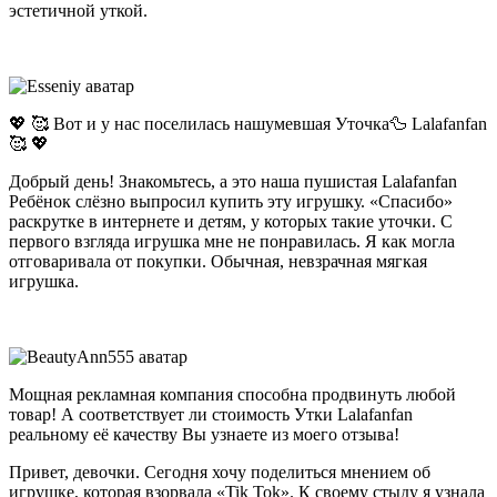
эстетичной уткой.
💖 🥰 Вот и у нас поселилась нашумевшая Уточка🦆 Lalafanfan
🥰 💖
Добрый день! Знакомьтесь, а это наша пушистая Lalafanfan
Ребёнок слёзно выпросил купить эту игрушку. «Спасибо»
раскрутке в интернете и детям, у которых такие уточки. С
первого взгляда игрушка мне не понравилась. Я как могла
отговаривала от покупки. Обычная, невзрачная мягкая
игрушка.
Мощная рекламная компания способна продвинуть любой
товар! А соответствует ли стоимость Утки Lalafanfan
реальному её качеству Вы узнаете из моего отзыва!
Привет, девочки. Сегодня хочу поделиться мнением об
игрушке, которая взорвала «Tik Tok». К своему стыду я узнала