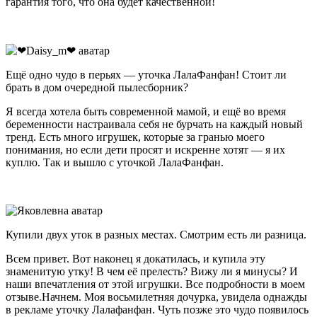
гарантия того, что она будет качественной!
Ещё одно чудо в перьях — уточка ЛалаФанфан! Стоит ли
брать в дом очередной пылесборник?
Я всегда хотела быть современной мамой, и ещё во время
беременности настраивала себя не бурчать на каждый новый
тренд. Есть много игрушек, которые за гранью моего
понимания, но если дети просят и искренне хотят — я их
куплю. Так и вышло с уточкой ЛалаФанфан.
Купили двух уток в разных местах. Смотрим есть ли разница.
Всем привет. Вот наконец я докатилась, и купила эту
знаменитую утку! В чем её прелесть? Вижу ли я минусы? И
наши впечатления от этой игрушки. Все подробности в моем
отзыве.Начнем. Моя восьмилетняя дочурка, увидела однажды
в рекламе уточку Лалафанфан. Чуть позже это чудо появилось