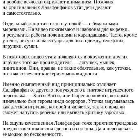
и вообще всячески окружают вниманием. Похожих
на оригинальных Лалафанфанов утят дети
делают
и самостоятельно.
Отдельный жанр тиктоков с уточкой — с бумажными
вырезками. На видео показывают и шаблоны для вырезки,
и
результаты
работы ножницами и карандашами. Часто, кроме
уточек, рисуют и аксессуары для них: одежду, телефоны,
игрушки, сумки.
В некоторых видео утята появляются в окружении других
игрушек того же производителя — лягушек, мышек,
пингвинов. Они, правда, не такие обаятельные, как уточки,
но тоже отвечают критериям миловидности.
Именно симпатичный вид принципиально отличает
Лалафанфан от другого популярного в тиктоке игрушечного
персонажа —
Хагги Вагги
, или Сиреноголового, который
изначально был героем инди-хорроров. Уточка задумывалась
как детская игрушка, которой и является, так что вряд ли
сможет напугать ребенка или вызвать критику взрослых.
На ощупь качественная Лалафанфан тоже приятнее трендовых
предшественников: она сделана из плюша. Да и переодевать
ее можно до бесконечности.