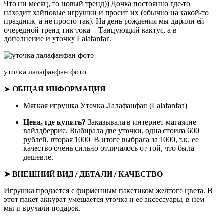
Что ни месяц, то новый тренд)) Дочка постоянно где-то
находит хайповые игрушки и просит их (обычно на какой-то
праздник, а не просто так). На день рождения мы дарили ей
очередной тренд тик тока −
Танцующий кактус
, а в
дополнение и уточку Lalafanfan.
уточка лалафанфан фото
➤
ОБЩАЯ ИНФОРМАЦИЯ
Мягкая игрушка Уточка Лалафанфан (Lalafanfan)
Цена, где купить?
Заказывала в
интернет-магазине
вайлдберрис
. Выбирала две уточки, одна стоила 600
рублей, вторая 1000. В итоге выбрала за 1000, т.к. ее
качество очень сильно отличалось от той, что была
дешевле.
➤ ВНЕШНИЙ ВИД / ДЕТАЛИ / КАЧЕСТВО
Игрушка продается с фирменным пакетиком желтого цвета. В
этот пакет аккурат умещается уточка и ее аксессуары, в нем
мы и вручали подарок.