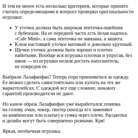
И тем не менее есть несколько критериев, которые принято
считать определяющими в вопросе проверки оригинальности
игрушки:
У уточки должна быть широкая ленточка-ошейник
с бубенцом. На ее передней части есть белая надпись
«Cafe Mimi», а сама ленточка не завязана, а зашита.
Клюв настоящей уточки матовый и довольно крупный.
Щечки уточки должны быть хорошо и плотно
набитыми. Вообще вся игрушка плотная и упругая, без
швов — из игрушки нельзя достать наполнитель,
не повредив ее.
Выбрали Лалафанфан? Теперь пора приниматься за одежду.
Ее можно сделать самостоятельно или купить на тех же
маркетплейсах. С одеждой все еще сложнее, никаких
гарантий производители не дают.
Но канон образа Лалафанфан уже выработался: повязка
на голову, очки, чокер, свитер (иногда его заменяют
на комбинезон или платье) и сумка через плечо. Расцветки
и дизайн могут быть совершенно разными. Кря!
Яркая, необычная игрушка.