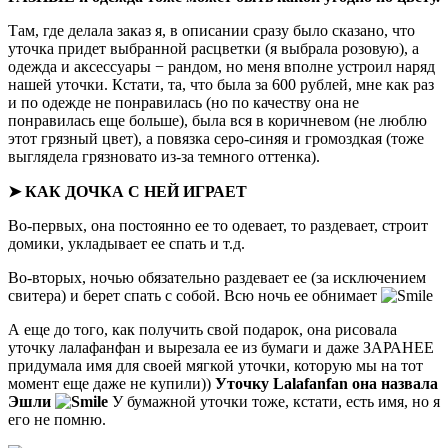
Там, где делала заказ я, в описании сразу было сказано, что
уточка придет выбранной расцветки (я выбрала розовую), а
одежда и аксессуары − рандом, но меня вполне устроил наряд
нашей уточки. Кстати, та, что была за 600 рублей, мне как раз
и по одежде не понравилась (но по качеству она не
понравилась еще больше), была вся в коричневом (не люблю
этот грязный цвет), а повязка серо-синяя и громоздкая (тоже
выглядела грязновато из-за темного оттенка).
➤ КАК ДОЧКА С НЕЙ ИГРАЕТ
Во-первых, она постоянно ее то одевает, то раздевает, строит
домики, укладывает ее спать и т.д.
Во-вторых, ночью обязательно раздевает ее (за исключением
свитера) и берет спать с собой. Всю ночь ее обнимает
А еще до того, как получить свой подарок, она рисовала
уточку лалафанфан и вырезала ее из бумаги и даже ЗАРАНЕЕ
придумала имя для своей мягкой уточки, которую мы на тот
момент еще даже не купили))
Уточку Lalafanfan она назвала
Эшли
У бумажной уточки тоже, кстати, есть имя, но я
его не помню.