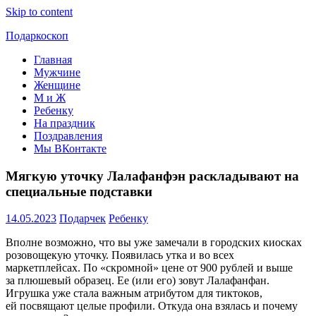
Skip to content
Подаркоскоп
Главная
Поможем
Мужчине
выбрать
Женщине
что
М и Ж
подарить
Ребенку
На праздник
Поздравления
Мы ВКонтакте
Мягкую уточку Лалафанфэн раскладывают на
специальные подставки
14.05.2023
Подарчек
Ребенку
Вполне возможно, что вы уже замечали в городских киосках
розовощекую уточку. Появилась утка и во всех
маркетплейсах. По «скромной» цене от 900 рублей и выше
за плюшевый образец. Ее (или его) зовут Лалафанфан.
Игрушка уже стала важным атрибутом для тиктоков,
ей посвящают целые профили. Откуда она взялась и почему