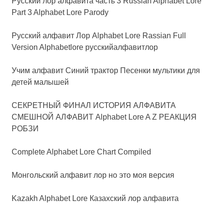
Русский лор алфавита часть 3 Russian Alphabet Lore
Part 3 Alphabet Lore Parody
Русский алфавит Лор Alphabet Lore Rassian Full
Version Alphabetlore русскийалфавитлор
Учим алфавит Синий трактор Песенки мультики для
детей малышей
СЕКРЕТНЫЙ ФИНАЛ ИСТОРИЯ АЛФАВИТА
СМЕШНОЙ АЛФАВИТ Alphabet Lore A Z РЕАКЦИЯ
РОБЗИ
Complete Alphabet Lore Chart Compiled
Монгольский алфавит лор но это моя версия
Kazakh Alphabet Lore Казахский лор алфавита