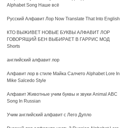
Alphabet Song Наше всё
Русский Алфавит Лор Now Translate That Into English
КТО ВЫЖИВЕТ НОВЫЕ БУКВЫ АЛФАВИТ ЛОР
ГОВОРЯЩИЙ БЕН ВЫБИРАЕТ В ГАРРИС МОД
Shorts
английский алфавит лор
Алфавит лор в стиле Майка Салчето Alphabet Lore In
Mike Salcedo Style
Алфавит Животные учим буквы и звуки Animal ABC
Song In Russian
Учим английский алфавит с Лего Дупло