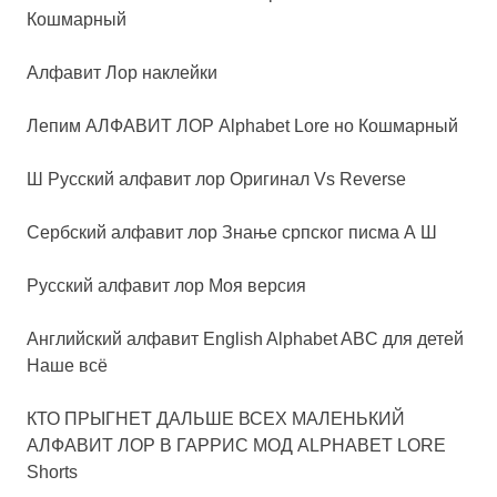
Кошмарный
Алфавит Лор наклейки
Лепим АЛФАВИТ ЛОР Alphabet Lore но Кошмарный
Ш Русский алфавит лор Оригинал Vs Reverse
Сербский алфавит лор Знање српског писма А Ш
Русский алфавит лор Моя версия
Английский алфавит English Alphabet ABC для детей
Наше всё
КТО ПРЫГНЕТ ДАЛЬШЕ ВСЕХ МАЛЕНЬКИЙ
АЛФАВИТ ЛОР В ГАРРИС МОД ALPHABET LORE
Shorts