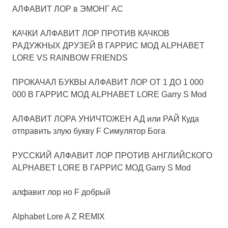
АЛФАВИТ ЛОР в ЭМОНГ АС
КАЧКИ АЛФАВИТ ЛОР ПРОТИВ КАЧКОВ
РАДУЖНЫХ ДРУЗЕЙ В ГАРРИС МОД ALPHABET
LORE VS RAINBOW FRIENDS
ПРОКАЧАЛ БУКВЫ АЛФАВИТ ЛОР ОТ 1 ДО 1 000
000 В ГАРРИС МОД ALPHABET LORE Garry S Mod
АЛФАВИТ ЛОРА УНИЧТОЖЕН АД или РАЙ Куда
отправить злую букву F Симулятор Бога
РУССКИЙ АЛФАВИТ ЛОР ПРОТИВ АНГЛИЙСКОГО
ALPHABET LORE В ГАРРИС МОД Garry S Mod
алфавит лор но F добрый
Alphabet Lore A Z REMIX