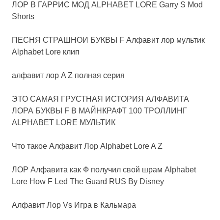
ЛОР В ГАРРИС МОД ALPHABET LORE Garry S Mod
Shorts
ПЕСНЯ СТРАШНОИ БУКВЫ F Алфавит лор мультик
Alphabet Lore клип
алфавит лор A Z полная серия
ЭТО САМАЯ ГРУСТНАЯ ИСТОРИЯ АЛФАВИТА
ЛОРА БУКВЫ F В МАЙНКРАФТ 100 ТРОЛЛИНГ
ALPHABET LORE МУЛЬТИК
Что такое Алфавит Лор Alphabet Lore A Z
ЛОР Алфавита как Ф получил свой шрам Alphabet
Lore How F Led The Guard RUS By Disney
Алфавит Лор Vs Игра в Кальмара