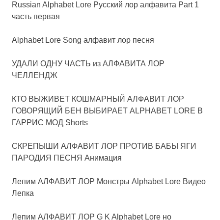
Russian Alphabet Lore Русский лор алфавита Part 1
часть первая
Alphabet Lore Song алфавит лор песня
УДАЛИ ОДНУ ЧАСТЬ из АЛФАВИТА ЛОР
ЧЕЛЛЕНДЖ
КТО ВЫЖИВЕТ КОШМАРНЫЙ АЛФАВИТ ЛОР
ГОВОРЯЩИЙ БЕН ВЫБИРАЕТ ALPHABET LORE В
ГАРРИС МОД Shorts
СКРЕПЫШИ АЛФАВИТ ЛОР ПРОТИВ БАБЫ ЯГИ
ПАРОДИЯ ПЕСНЯ Анимация
Лепим АЛФАВИТ ЛОР Монстры Alphabet Lore Видео
Лепка
Лепим АЛФАВИТ ЛОР G K Alphabet Lore но