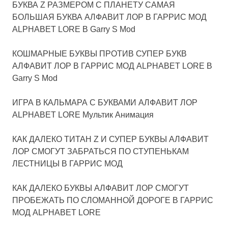
БУКВА Z РАЗМЕРОМ С ПЛАНЕТУ САМАЯ
БОЛЬШАЯ БУКВА АЛФАВИТ ЛОР В ГАРРИС МОД
ALPHABET LORE В Garry S Mod
КОШМАРНЫЕ БУКВЫ ПРОТИВ СУПЕР БУКВ
АЛФАВИТ ЛОР В ГАРРИС МОД ALPHABET LORE В
Garry S Mod
ИГРА В КАЛЬМАРА С БУКВАМИ АЛФАВИТ ЛОР
ALPHABET LORE Мультик Анимация
КАК ДАЛЕКО ТИТАН Z И СУПЕР БУКВЫ АЛФАВИТ
ЛОР СМОГУТ ЗАБРАТЬСЯ ПО СТУПЕНЬКАМ
ЛЕСТНИЦЫ В ГАРРИС МОД
КАК ДАЛЕКО БУКВЫ АЛФАВИТ ЛОР СМОГУТ
ПРОБЕЖАТЬ ПО СЛОМАННОЙ ДОРОГЕ В ГАРРИС
МОД ALPHABET LORE