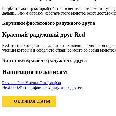
Purple это монстр который обитает в вентиляции и может утащи
дальше. Таким образом избегать этого монстра будет достаточ
Картинки фиолетового радужного друга
Красный радужный друг Red
Red это тот кто организовал ваше похищение. Именно он перио
ученым который и создал это странное место со всеми монстр
Картинки красного радужного друга
Навигация по записям
Previous Post:
Уточка Лалафанфан
Next Post:
Фотографии всех радужных друзей
0
ОТЛИЧНАЯ СТАТЬЯ