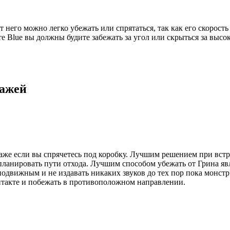
него можно легко убежать или спрятаться, так как его скорость
е Blue вы должны будите забежать за угол или скрыться за высок
нажей
аже если вы спрячетесь под коробку. Лучшим решением при встре
планировать пути отхода. Лучшим способом убежать от Грина явл
еподвижным и не издавать никаких звуков до тех пор пока монстр
нтакте и побежать в противоположном направлении.