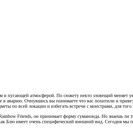
ом и пугающей атмосферой. По сюжету некто зловещий меняет указ
е в аварию. Очнувшись вы понимаете что вас похитили и привез
еты по всей локации и избегать встречи с монстрами, для того 
Rainbow Friends, он принимает форму гуманоида. Но знаешь ли 
 как Блю имеет очень специфический внешний вид. Сегодня мы 