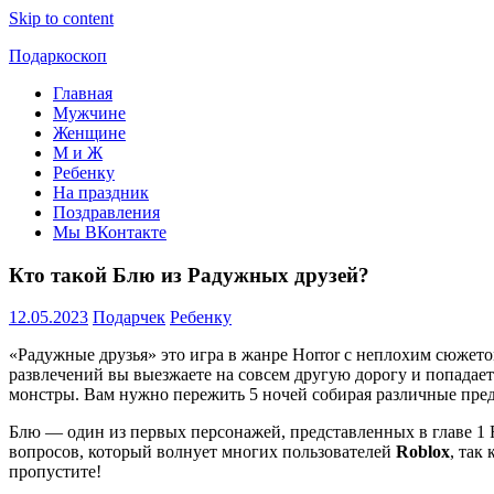
Skip to content
Подаркоскоп
Главная
Поможем
Мужчине
выбрать
Женщине
что
М и Ж
подарить
Ребенку
На праздник
Поздравления
Мы ВКонтакте
Кто такой Блю из Радужных друзей?
12.05.2023
Подарчек
Ребенку
«
Радужные друзья
» это игра в жанре Horror с неплохим сюжет
развлечений вы выезжаете на совсем другую дорогу и попадает
монстры. Вам нужно пережить 5 ночей собирая различные предм
Блю — один из первых персонажей, представленных в главе 1 
вопросов, который волнует многих пользователей
Roblox
, так
пропустите!