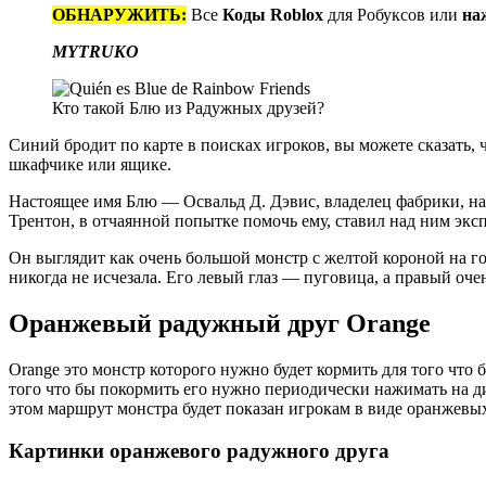
ОБНАРУЖИТЬ:
Все
Коды Roblox
для Робуксов или
на
MYTRUKO
Кто такой Блю из Радужных друзей?
Синий бродит по карте в поисках игроков, вы можете сказать, ч
шкафчике или ящике.
Настоящее имя Блю — Освальд Д. Дэвис, владелец фабрики, на 
Трентон, в отчаянной попытке помочь ему, ставил над ним экс
Он выглядит как очень большой монстр с желтой короной на гол
никогда не исчезала. Его левый глаз — пуговица, а правый очен
Оранжевый радужный друг Orange
Orange это монстр которого нужно будет кормить для того что 
того что бы покормить его нужно периодически нажимать на дис
этом маршрут монстра будет показан игрокам в виде оранжевых
Картинки оранжевого радужного друга