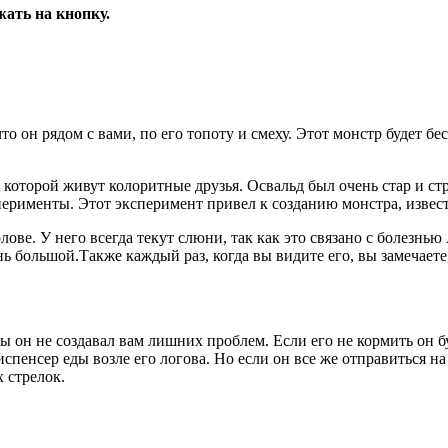
жать на кнопку.
то он рядом с вами, по его топоту и смеху. Этот монстр будет б
которой живут колоритные друзья. Освальд был очень стар и ст
перименты. Этот эксперимент привел к созданию монстра, извес
ове. У него всегда текут слюни, так как это связано с болезнью
ь большой.Также каждый раз, когда вы видите его, вы замечаете,
бы он не создавал вам лишних проблем. Если его не кормить он б
пенсер еды возле его логова. Но если он все же отправиться на 
 стрелок.