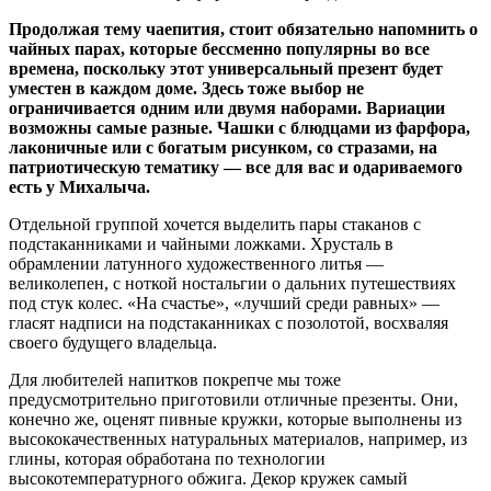
Продолжая тему чаепития, стоит обязательно напомнить о
чайных парах, которые бессменно популярны во все
времена, поскольку этот универсальный презент будет
уместен в каждом доме. Здесь тоже выбор не
ограничивается одним или двумя наборами. Вариации
возможны самые разные. Чашки с блюдцами из фарфора,
лаконичные или с богатым рисунком, со стразами, на
патриотическую тематику — все для вас и одариваемого
есть у Михалыча.
Отдельной группой хочется выделить пары стаканов с
подстаканниками и чайными ложками. Хрусталь в
обрамлении латунного художественного литья —
великолепен, с ноткой ностальгии о дальних путешествиях
под стук колес. «На счастье», «лучший среди равных» —
гласят надписи на подстаканниках с позолотой, восхваляя
своего будущего владельца.
Для любителей напитков покрепче мы тоже
предусмотрительно приготовили отличные презенты. Они,
конечно же, оценят пивные кружки, которые выполнены из
высококачественных натуральных материалов, например, из
глины, которая обработана по технологии
высокотемпературного обжига. Декор кружек самый