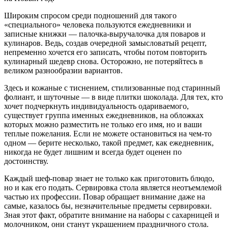
Широким спросом среди подношений для такого
«специального» человека пользуются ежедневники и
записные книжки — палочка-выручалочка для поваров и
кулинаров. Ведь, создав очередной замысловатый рецепт,
непременно хочется его записать, чтобы потом повторить
кулинарный шедевр снова. Осторожно, не потеряйтесь в
великом разнообразии вариантов.
Здесь и кожаные с тиснением, стилизованные под старинный
фолиант, и шуточные — в виде плитки шоколада. Для тех, кто
хочет подчеркнуть индивидуальность одариваемого,
существует группа именных ежедневников, на обложках
которых можно разместить не только его имя, но и ваши
теплые пожелания. Если не можете остановиться на чем-то
одном — берите несколько, такой предмет, как ежедневник,
никогда не будет лишним и всегда будет оценен по
достоинству.
Каждый шеф-повар знает не только как приготовить блюдо,
но и как его подать. Сервировка стола является неотъемлемой
частью их профессии. Повар обращает внимание даже на
самые, казалось бы, незначительные предметы сервировки.
Зная этот факт, обратите внимание на наборы с сахарницей и
молочником, они станут украшением праздничного стола.