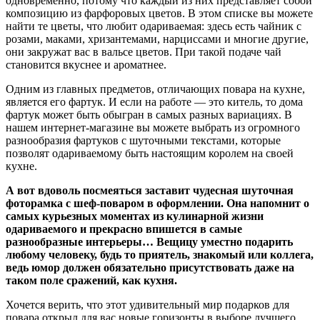
одновременно, потому что каждый из них представляет собой
композицию из фарфоровых цветов. В этом списке вы можете
найти те цветы, что любит одариваемая: здесь есть чайник с
розами, маками, хризантемами, нарциссами и многие другие,
они закружат вас в вальсе цветов. При такой подаче чай
становится вкуснее и ароматнее.
Одним из главных предметов, отличающих повара на кухне,
является его фартук. И если на работе — это китель, то дома
фартук может быть обыгран в самых разных вариациях. В
нашем интернет-магазине вы можете выбрать из огромного
разнообразия фартуков с шуточными текстами, которые
позволят одариваемому быть настоящим королем на своей
кухне.
А вот вдоволь посмеяться заставит чудесная шуточная
фоторамка с шеф-поваром в оформлении. Она напомнит о
самых курьезных моментах из кулинарной жизни
одариваемого и прекрасно впишется в самые
разнообразные интерьеры… Вещицу уместно подарить
любому человеку, будь то приятель, знакомый или коллега,
ведь юмор должен обязательно присутствовать даже на
таком поле сражений, как кухня.
Хочется верить, что этот удивительный мир подарков для
повара открыл для вас новые горизонты в выборе лучшего