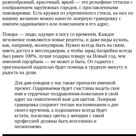
разнообразный, красочный, яркий — это рельефные оттиски с
изображением зарубежных городов, с прославленными
пивоварнями. Есть кружки из упрочненного стекла, на них по
вашему желанию можно нанести лазерную гравировку с
именем одариваемого или пожеланием в его адрес.
Повара — люди, идущие в ногу со временем. Каждое
мгновение появляются новые рецепты, и даже виды кухонь,
как, например, молекулярная. Нужно всегда быть на связи,
иметь доступ к мессенджерам, а чтобы заряд батарейки всегда
был равен 100%, лучше подарка повару на Новый год, чем
именной пауэрбанк — не может и быть. От гаджета с
оригинальной надписью будет помощь в трудную минуту и
радость на душе.
Для дам-поваров у нас также припасен именной
презент. Одариваемая будет счастлива видеть свое
имя и сердечные поздравления-пожелания в свой
адрес на симпатичной вазе для цветов. Лазерная
гравировка сохранит теплые воспоминания о дне
своего вручения, а подношение всегда будет
кстати, поскольку цветы у женщин с такой
профессией должны быть всесезонно и
нескончаемо.