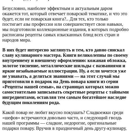
Безусловно, наиболее эффектным и актуальным даром
окажется тот, который отвечает поварской тематике, и что это
будет, если не поварская книга?.. Для тех, кто только
постигает азы профессии или совершенствует свои навыки,
мы подготовили коллекционные издания, в которых подробно
расписаны рецепты самых изысканных блюд всех стран и
народов мира.
В них будет интересно заглянуть и тем, кто давно снискал
славу кулинарного мастера. Книги великолепны по своему
внутреннему и внешнему оформлению: кожаная обложка,
золотое тиснение, металлические шильды с названиями и
яркие незабываемые иллюстрации. Ну, а если хочется уже
не узнавать, а делиться знаниями — на этот случай мы
приготовили в подарок на День повара книги из серии
«Рецепты нашей семьи», на страницах которых можно
самостоятельно записывать секретные рецепты с тайными
ингредиентами, оставляя тем самым богатейшее наследие
будущим поколениям рода.
Какой повар не любит вкусно покушать? Сладкоежки среди
«шефов» встречаются довольно часто, и следующий гвоздь
нашей программы — сладкие, недорогие, оригинальные
подарки повару. Вручив в праздничный день другу-кулинару,