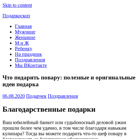
Skip to content
Подаркоскоп
Главная
Поможем
Мужчине
выбрать
Женщине
что
М и Ж
подарить
Ребенку
На праздник
Поздравления
Мы ВКонтакте
Что подарить повару: полезные и оригинальные
идеи подарка
06.08.2020
Подарчек
Поздравления
Благодарственные подарки
Ваш юбилейный банкет или судьбоносный деловой ужин
прошли более чем удачно, в том числе благодаря навыкам
кулинара? Тогда вы можете подарить что-то шеф повару в