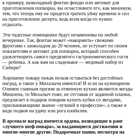
к примеру, шоколадный фонтан фондю или автомат для
приготовления попкорна, вы осчастливите его, как минимум,
тем, что теперь ему не придется тратить уйму времени и сил
на приготовление десерта, ведь всем когда-то нужно
отдыхать.
Эти чудесные помощники будут незаменимы на любой
вечеринке. Так, фонтан может «накормить» свежими
фруктами с шоколадом до 20 человек, не уступает по своим
показателям и автомат для попкорна, который способен
удовлетворить самого предвзятого гастрономического гостя
— ребенка. А как вам на сладенькое — медовый набор из
Сибири?
Хорошему повару никак нельзя оставаться без достойных
наград, и такие у Михалыча имеются! И если на кулинарном
Олимпе главным призом за отменную кухню являются звезды
Мишлена, то Михалыч тоже, не отставая от заданной планки,
предлагает в подарок поварам купить кубки со звездами,
присваивающими звание «лучший в профессии», а также в
виде подков на удачу или рога изобилия.
В арсенале наград имеются ордена, возводящие в ранг
«лучшего шеф-повара», за выдающиеся достижения и
многие-многие другие. Подарочные панно, несмотря на