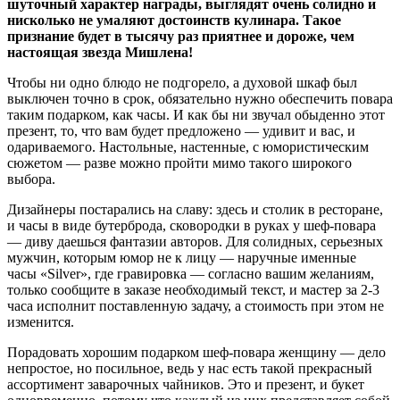
шуточный характер награды, выглядят очень солидно и
нисколько не умаляют достоинств кулинара. Такое
признание будет в тысячу раз приятнее и дороже, чем
настоящая звезда Мишлена!
Чтобы ни одно блюдо не подгорело, а духовой шкаф был
выключен точно в срок, обязательно нужно обеспечить повара
таким подарком, как часы. И как бы ни звучал обыденно этот
презент, то, что вам будет предложено — удивит и вас, и
одариваемого. Настольные, настенные, с юмористическим
сюжетом — разве можно пройти мимо такого широкого
выбора.
Дизайнеры постарались на славу: здесь и столик в ресторане,
и часы в виде бутерброда, сковородки в руках у шеф-повара
— диву даешься фантазии авторов. Для солидных, серьезных
мужчин, которым юмор не к лицу — наручные именные
часы «Silver», где гравировка — согласно вашим желаниям,
только сообщите в заказе необходимый текст, и мастер за 2-3
часа исполнит поставленную задачу, а стоимость при этом не
изменится.
Порадовать хорошим подарком шеф-повара женщину — дело
непростое, но посильное, ведь у нас есть такой прекрасный
ассортимент заварочных чайников. Это и презент, и букет