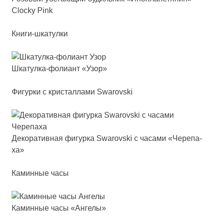
Clocky Pink
Книги-шкатулки
Шка­тул­ка-фо­ли­ант «Узор»
Фигурки с кристаллами Swarovski
Деко­ра­тив­ная фи­гур­ка Swa­rov­ski с ча­са­ми «Чере­па­
ха»
Каминные часы
Камин­ные ча­сы «Анге­лы»