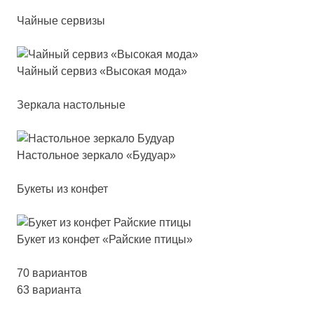
Чайные сервизы
Чай­ный сер­виз «Высо­кая мо­да»
Зеркала настольные
Нас­толь­ное зер­ка­ло «Буду­ар»
Букеты из конфет
Букет из кон­фет «Рай­ские пти­цы»
70 вариантов
63 варианта