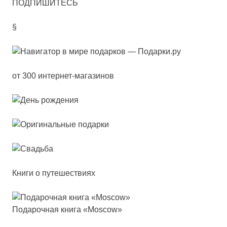
ПОДПИШИТЕСЬ
§
от 300 интернет-магазинов
Книги о путешествиях
Пода­роч­ная кни­га «Mos­cow»