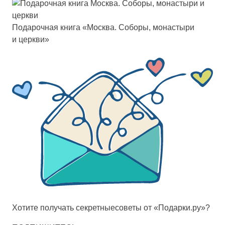
Пода­роч­ная кни­га «Мос­ква. Собо­ры, мо­нас­ты­ри
и цер­кви»
Хотите получать
секретные
советы от «Подарки.ру»?