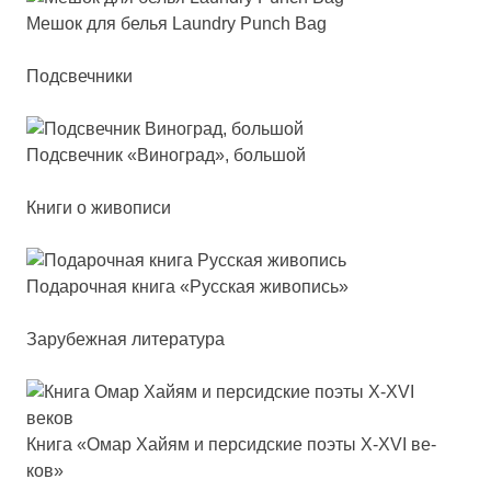
Мешок для белья Laundry Punch Bag
Подсвечники
Под­свеч­ник «Виног­рад», боль­шой
Книги о живописи
Пода­роч­ная кни­га «Рус­ская жи­во­пись»
Зарубежная литература
Кни­га «Омар Хай­ям и пер­сид­ские по­эты X-XVI ве­
ков»