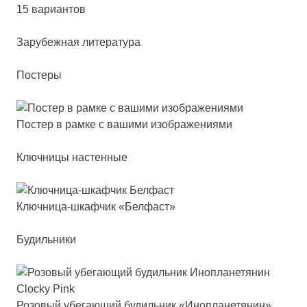
15 вариантов
Зару­беж­ная ли­те­ра­ту­ра
Постеры
Пос­тер в рам­ке с ва­ши­ми изоб­ра­же­ни­ями
Ключницы настенные
Ключ­ни­ца-шкаф­чик «Бел­фаст»
Будильники
Розо­вый убе­га­ющий бу­диль­ник «Иноп­ла­не­тя­нин»