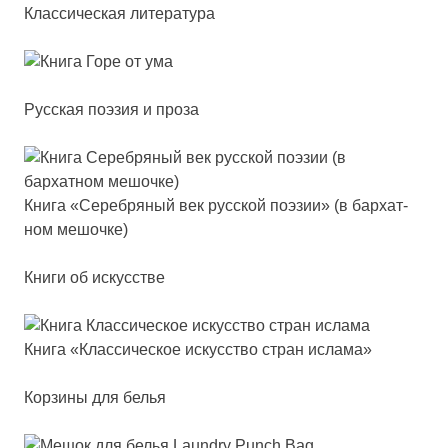
Классическая литература
Русская поэзия и проза
Кни­га «Сереб­ря­ный век рус­ской по­эзии» (в бар­хат­
ном ме­шоч­ке)
Книги об искусстве
Кни­га «Клас­си­чес­кое ис­кусс­тво стран ис­ла­ма»
Корзины для белья