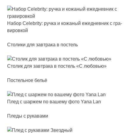
Набор Celeb­rity: руч­ка и ко­жа­ный ежед­нев­ник с гра­
ви­ров­кой
Столики для завтрака в постель
Сто­лик для зав­тра­ка в пос­тель «С лю­бовью»
Постельное бельё
Плед с шар­жем по ва­ше­му фо­то Yana Lan
Пледы с рукавами