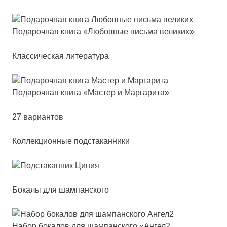
Пода­роч­ная кни­га «Любов­ные пись­ма ве­ли­ких»
Классическая литература
Пода­роч­ная кни­га «Мас­тер и Мар­га­ри­та»
27 вариантов
Коллекционные подстаканники
Бокалы для шампанского
Набор бо­ка­лов для шам­пан­ско­го «Ангел2