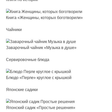
Кни­га «Жен­щи­ны, ко­то­рых бо­гот­во­ри­ли»
Чайники
Зава­роч­ный чай­ник «Музы­ка в ду­ше»
Сервировочные блюда
Блю­до «Пер­ле» круг­лое с крыш­кой
Японские садики
Япон­ский са­дик «Прос­тые ре­ше­ния»