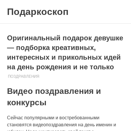
Skip
Подаркоскоп
to
content
Поможем
выбрать
что
Оригинальный подарок девушке
подарить
— подборка креативных,
интересных и прикольных идей
на день рождения и не только
ПОЗДРАВЛЕНИЯ
06.08.2020
ПОДАРЧЕК
Видео поздравления и
конкурсы
Сейчас популярными и востребованными
становятся видеопоздравления на день именин и