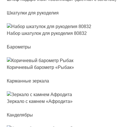
Шкатулки для рукоделия
Набор шка­ту­лок для ру­ко­де­лия 80832
Барометры
Корич­не­вый ба­ро­метр «Рыбак»
Карманные зеркала
Зер­ка­ло с кам­нем «Афро­ди­та»
Канделябры