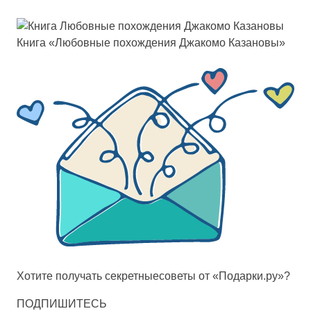
Кни­га «Любов­ные по­хож­де­ния Джа­ко­мо Каза­но­вы»
Хотите получать
секретные
советы от «Подарки.ру»?
ПОДПИШИТЕСЬ