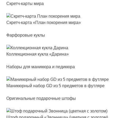
Скретч-карты мира
Скретч-кар­та «План по­ко­ре­ния ми­ра»
Фарфоровые куклы
Кол­лек­ци­он­ная кук­ла «Дари­на»
Наборы для маникюра и педикюра
Мани­кюр­ный на­бор GD из 5 пред­ме­тов в фут­ля­ре
Оригинальные подарочные штофы
Штоф по­да­роч­ный «Звон­ни­ца» (цвет­ная с зо­ло­том)