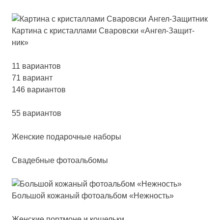
Кар­ти­на с крис­тал­ла­ми Сва­ров­ски «Ангел-Защит­
ник»
11 вариантов
71 вариант
146 вариантов
55 вариантов
Жен­ские по­да­роч­ные на­бо­ры
Свадебные фотоальбомы
Боль­шой ко­жа­ный фо­то­аль­бом «Неж­ность»
Женские портмоне и кошельки