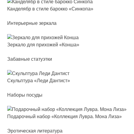
Кан­де­лябр в сти­ле ба­рок­ко «Син­ко­па»
Интерьерные зеркала
Зер­ка­ло для при­хо­жей «Кон­ша»
Забавные статуэтки
Скуль­пту­ра «Леди Дан­тист»
Наборы посуды
Пода­роч­ный на­бор «Кол­лек­ция Лув­ра. Мона Лиза»
Эротическая литература