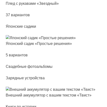
Плед с ру­ка­ва­ми «Звез­дный»
37 вариантов
Японские садики
Япон­ский са­дик «Прос­тые ре­ше­ния»
5 вариантов
Сва­деб­ные фо­то­аль­бо­мы
Зарядные устройства
Внеш­ний ак­ку­му­ля­тор с ва­шим тек­стом «Твист»
Книги по истории