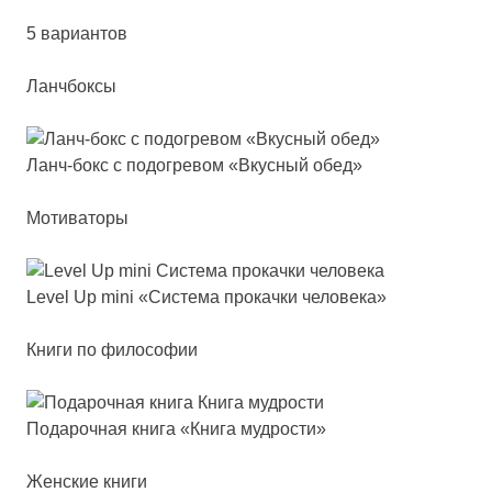
5 вариантов
Ланчбоксы
Ланч-бокс с по­дог­ре­вом «Вкус­ный обед»
Мотиваторы
Level Up mi­ni «Сис­те­ма про­кач­ки че­ло­ве­ка»
Книги по философии
Пода­роч­ная кни­га «Кни­га муд­рос­ти»
Женские книги