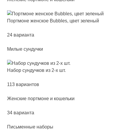
Пор­тмо­не жен­ское Bub­bles, цвет зе­ле­ный
24 варианта
Милые сундучки
Набор сун­дуч­ков из 2-х шт.
113 вариантов
Жен­ские пор­тмо­не и ко­шель­ки
34 варианта
Письменные наборы