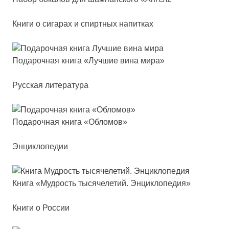
Книги о сигарах и спиртных напитках
Пода­роч­ная кни­га «Луч­шие ви­на ми­ра»
Русская литература
Пода­роч­ная кни­га «Обло­мов»
Энциклопедии
Кни­га «Муд­рость ты­ся­че­ле­тий. Энцик­ло­пе­дия»
Книги о России