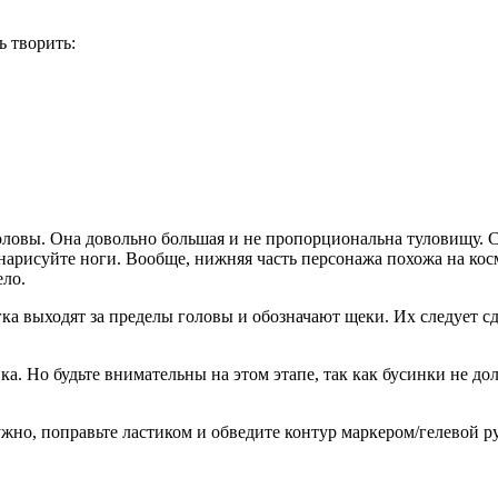
ь творить:
 головы. Она довольно большая и не пропорциональна туловищу. 
 нарисуйте ноги. Вообще, нижняя часть персонажа похожа на ко
ело.
гка выходят за пределы головы и обозначают щеки. Их следует сд
а. Но будьте внимательны на этом этапе, так как бусинки не до
ужно, поправьте ластиком и обведите контур маркером/гелевой р