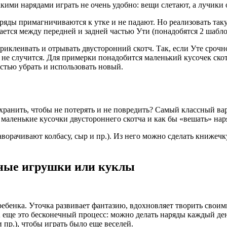
такими нарядами играть не очень удобно: вещи слетают, а лучик
наряды примагничиваются к утке и не падают. Но реализовать та
ется между передней и задней частью Ути (понадобятся 2 шаблон
риклеивать и отрывать двусторонний скотч. Так, если Уте срочн
не случится. Для примерки понадобится маленький кусочек скот
остью убрать и использовать новый.
 хранить, чтобы не потерять и не повредить? Самый классный ва
 маленькие кусочки двустороннего скотча и как бы «вешать» нар
ворачивают колбасу, сыр и пр.). Из него можно сделать книжечк
чные игрушки или куклы
ребенка. Уточка развивает фантазию, вдохновляет творить своим
 А еще это бесконечный процесс: можно делать наряды каждый д
пр.), чтобы играть было еще веселей.