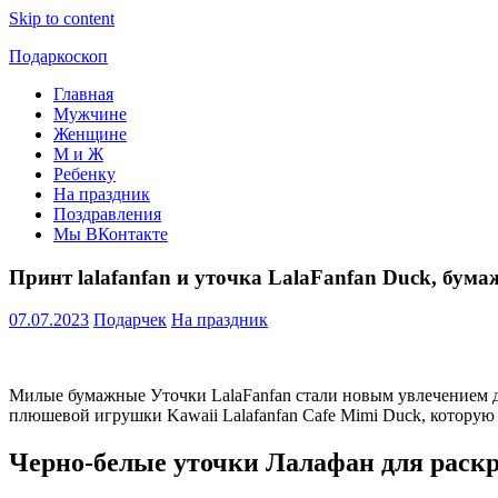
Skip to content
Подаркоскоп
Главная
Поможем
Мужчине
выбрать
Женщине
что
М и Ж
подарить
Ребенку
На праздник
Поздравления
Мы ВКонтакте
Принт lalafanfan и уточка LalaFanfan Duck, бум
07.07.2023
Подарчек
На праздник
Милые бумажные Уточки LalaFanfan стали новым увлечением де
плюшевой игрушки Kawaii Lalafanfan Cafe Mimi Duck, которую 
Черно-белые уточки Лалафан для раск