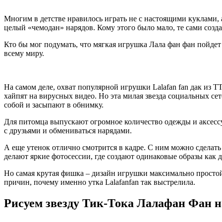
Многим в детстве нравилось играть не с настоящими куклами,
целый «чемодан» нарядов. Кому этого было мало, те сами созда
Кто бы мог подумать, что мягкая игрушка Лала фан фан пойдет
всему миру.
На самом деле, охват популярной игрушки Lalafan fan дак из 
хайпят на вирусных видео. Но эта милая звезда социальных сет
собой и засыпают в обнимку.
Для питомца выпускают огромное количество одежды и аксесс
с друзьями и обмениваться нарядами.
А еще утенок отлично смотрится в кадре. С ним можно сделат
делают яркие фотосессии, где создают одинаковые образы как дл
Но самая крутая фишка – дизайн игрушки максимально простой.
причин, почему именно утка Lalafanfan так выстрелила.
Рисуем звезду Тик-Тока Лалафан Фан н