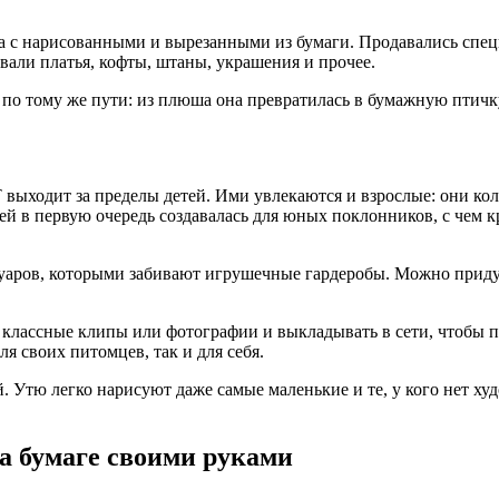
 а с нарисованными и вырезанными из бумаги. Продавались спец
вали платья, кофты, штаны, украшения и прочее.
 по тому же пути: из плюша она превратилась в бумажную птичк
ТТ выходит за пределы детей. Ими увлекаются и взрослые: они 
ей в первую очередь создавалась для юных поклонников, с чем кр
уаров, которыми забивают игрушечные гардеробы. Можно приду
ь классные клипы или фотографии и выкладывать в сети, чтобы 
я своих питомцев, так и для себя.
 Утю легко нарисуют даже самые маленькие и те, у кого нет ху
а бумаге своими руками