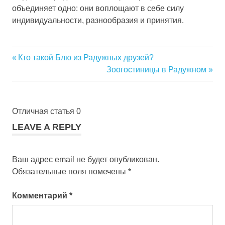
объединяет одно: они воплощают в себе силу
индивидуальности, разнообразия и принятия.
Previous
Кто такой Блю из Радужных друзей?
Навигация
Post:
Next
Зоогостиницы в Радужном
Post:
по
записям
Отличная статья
0
LEAVE A REPLY
Ваш адрес email не будет опубликован.
Обязательные поля помечены
*
Комментарий
*