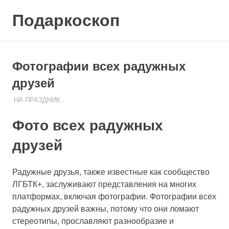
Skip
Подаркоскоп
to
content
Поможем
выбрать
что
Фотографии всех радужных
подарить
друзей
НА ПРАЗДНИК
12.05.2023
ПОДАРЧЕК
Фото всех радужных
друзей
Радужные друзья, также известные как сообщество
ЛГБТК+, заслуживают представления на многих
платформах, включая фотографии. Фотографии всех
радужных друзей важны, потому что они ломают
стереотипы, прославляют разнообразие и