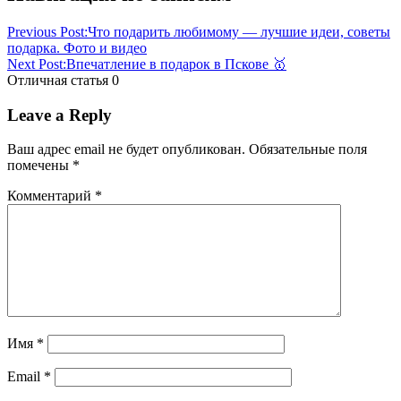
дело
подарок
мужчине
подарок
Previous Post:
Что подарить любимому — лучшие идеи, советы
на
подарка. Фото и видео
23
Next Post:
Впечатление в подарок в Пскове 🥇
февраля
сильная
Отличная статья
0
половина
что
дарить
Leave a Reply
мужчинам.
советы
Ваш адрес email не будет опубликован.
Обязательные поля
одного
помечены
*
из
них.
что
Комментарий
*
подарить
мужчине
Имя
*
Email
*