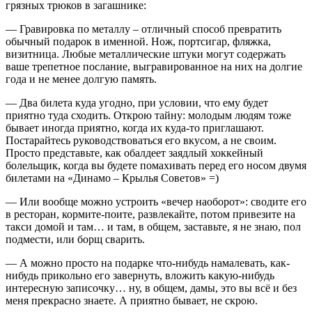
грязных трюков в загашнике:
— Гравировка по металлу – отличный способ превратить
обычный подарок в именной. Нож, портсигар, фляжка,
визитница. Любые металлические штуки могут содержать
ваше трепетное послание, выгравированное на них на долгие
года и не менее долгую память.
— Два билета куда угодно, при условии, что ему будет
приятно туда сходить. Открою тайну: молодым людям тоже
бывает иногда приятно, когда их куда-то приглашают.
Постарайтесь руководствоваться его вкусом, а не своим.
Просто представьте, как обалдеет заядлый хоккейный
болельщик, когда вы будете помахивать перед его носом двумя
билетами на «Динамо – Крылья Советов» =)
— Или вообще можно устроить «вечер наоборот»: сводите его
в ресторан, кормите-поите, развлекайте, потом привезите на
такси домой и там… и там, в общем, заставьте, я не знаю, пол
подмести, или борщ сварить.
— А можно просто на подарке что-нибудь намалевать, как-
нибудь прикольно его завернуть, вложить какую-нибудь
интересную записочку… ну, в общем, дамы, это вы всё и без
меня прекрасно знаете. А приятно бывает, не скрою.