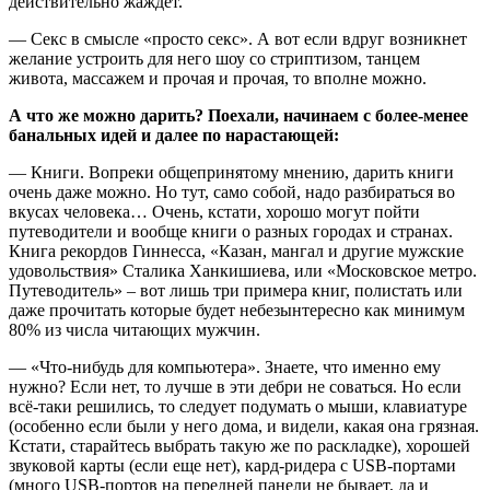
действительно жаждет.
— Секс в смысле «просто секс». А вот если вдруг возникнет
желание устроить для него шоу со стриптизом, танцем
живота, массажем и прочая и прочая, то вполне можно.
А что же можно дарить? Поехали, начинаем с более-менее
банальных идей и далее по нарастающей:
— Книги. Вопреки общепринятому мнению, дарить книги
очень даже можно. Но тут, само собой, надо разбираться во
вкусах человека… Очень, кстати, хорошо могут пойти
путеводители и вообще книги о разных городах и странах.
Книга рекордов Гиннесса, «Казан, мангал и другие мужские
удовольствия» Сталика Ханкишиева, или «Московское метро.
Путеводитель» – вот лишь три примера книг, полистать или
даже прочитать которые будет небезынтересно как минимум
80% из числа читающих мужчин.
— «Что-нибудь для компьютера». Знаете, что именно ему
нужно? Если нет, то лучше в эти дебри не соваться. Но если
всё-таки решились, то следует подумать о мыши, клавиатуре
(особенно если были у него дома, и видели, какая она грязная.
Кстати, старайтесь выбрать такую же по раскладке), хорошей
звуковой карты (если еще нет), кард-ридера с USB-портами
(много USB-портов на передней панели не бывает, да и