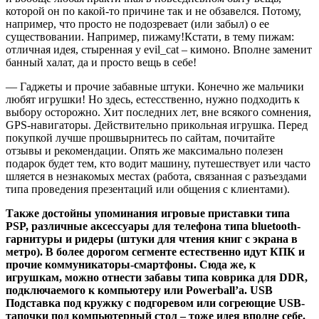
которой он по какой-то причине так и не обзавелся. Потому,
например, что просто не подозревает (или забыл) о ее
существовании. Например, пижаму!Кстати, в тему пижам:
отличная идея, стыренная у evil_cat – кимоно. Вполне заменит
банный халат, да и просто вещь в себе!
— Гаджеты и прочие забавные штуки. Конечно же мальчики
любят игрушки! Но здесь, естесственно, нужно подходить к
выбору осторожно. Хит последних лет, вне всякого сомнения,
GPS-навигаторы. Действительно прикольная игрушка. Перед
покупкой лучше прошвырнитесь по сайтам, почитайте
отзывы и рекомендации. Опять же максимально полезен
подарок будет тем, кто водит машину, путешествует или часто
шляется в незнакомых местах (работа, связанная с разъездами
типа проведения презентаций или общения с клиентами).
Также достойны упоминания игровые приставки типа
PSP, различные аксессуары для телефона типа bluetooth-
гарнитуры и ридеры (штуки для чтения книг с экрана в
метро). В более дорогом сегменте естественно идут КПК и
прочие коммуникаторы-смартфоны. Сюда же, к
игрушкам, можно отнести забавы типа коврика для DDR,
подключаемого к компьютеру или Powerball’a. USB
Подставка под кружку с подгоревом или согреющие USB-
тапочки под компьютерный стол – тоже идея вполне себе.