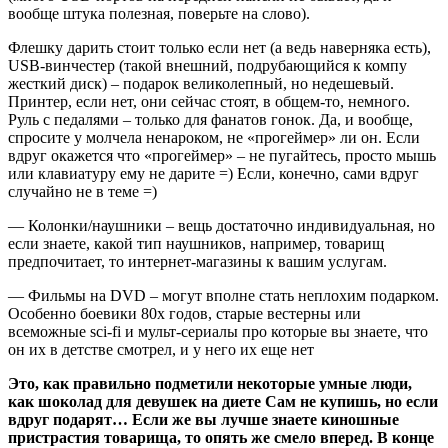
вообще штука полезная, поверьте на слово).
Флешку дарить стоит только если нет (а ведь наверняка есть),
USB-винчестер (такой внешний, подрубающийся к компу
жесткий диск) – подарок великолепный, но недешевый.
Принтер, если нет, они сейчас стоят, в общем-то, немного.
Руль с педалями – только для фанатов гонок. Да, и вообще,
спросите у молчела ненароком, не «прогеймер» ли он. Если
вдруг окажется что «прогеймер» – не пугайтесь, просто мышь
или клавиатуру ему не дарите =) Если, конечно, сами вдруг
случайно не в теме =)
— Колонки/наушники – вещь достаточно индивидуальная, но
если знаете, какой тип наушников, например, товарищ
предпочитает, то интернет-магазины к вашим услугам.
— Фильмы на DVD – могут вполне стать неплохим подарком.
Особенно боевики 80х годов, старые вестерны или
всеможные sci-fi и мульт-сериалы про которые вы знаете, что
он их в детстве смотрел, и у него их еще нет
Это, как правильно подметили некоторые умные люди,
как шоколад для девушек на диете Сам не купишь, но если
вдруг подарят… Если же вы лучше знаете киношные
пристрастия товарища, то опять же смело вперед. В конце