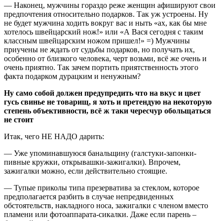
— Наконец, мужчины гораздо реже женщин афишируют свои
предпочтения относительно подарков. Так уж устроены. Ну
не будет мужчина ходить вокруг вас и ныть «ах, как бы мне
хотелось швейцарский нож!» или «А Вася сегодня с таким
классным швейцарским ножом пришел!» =) Мужчины
приучены не ждать от судьбы подарков, но получать их,
особенно от близкого человека, черт возьми, всё же очень и
очень приятно. Так зачем портить приятственность этого
факта подарком дурацким и ненужным?
Ну само собой должен предупредить что на вкус и цвет
гусь свинье не товарищ, я хоть и претендую на некоторую
степень объективности, всё ж таки чересчур обольщаться
не стоит
Итак, чего НЕ НАДО дарить:
— Уже упоминавшуюся банальщину (галстуки-запонки-
пивные кружки, открывашки-зажигалки). Впрочем,
зажигалки можно, если действительно стоящие.
— Тупые приколы типа презерватива за стеклом, которое
предполагается разбить в случае непредвиденных
обстоятельств, накладного носа, зажигалки с членом вместо
пламени или фотоаппарата-сикалки. Даже если парень –