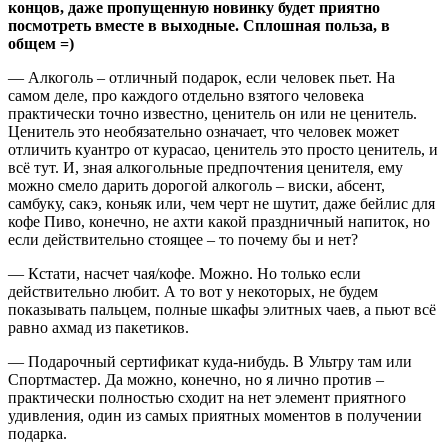
концов, даже пропущенную новинку будет приятно
посмотреть вместе в выходные. Сплошная польза, в
общем =)
— Алкоголь – отличный подарок, если человек пьет. На
самом деле, про каждого отдельно взятого человека
практически точно известно, ценитель он или не ценитель.
Ценитель это необязательно означает, что человек может
отличить куантро от курасао, ценитель это просто ценитель, и
всё тут. И, зная алкогольные предпочтения ценителя, ему
можно смело дарить дорогой алкоголь – виски, абсент,
самбуку, сакэ, коньяк или, чем черт не шутит, даже бейлис для
кофе Пиво, конечно, не ахти какой праздничный напиток, но
если действительно стоящее – то почему бы и нет?
— Кстати, насчет чая/кофе. Можно. Но только если
действительно любит. А то вот у некоторых, не будем
показывать пальцем, полные шкафы элитных чаев, а пьют всё
равно ахмад из пакетиков.
— Подарочный сертификат куда-нибудь. В Ультру там или
Спортмастер. Да можно, конечно, но я лично против –
практически полностью сходит на нет элемент приятного
удивления, один из самых приятных моментов в получении
подарка.