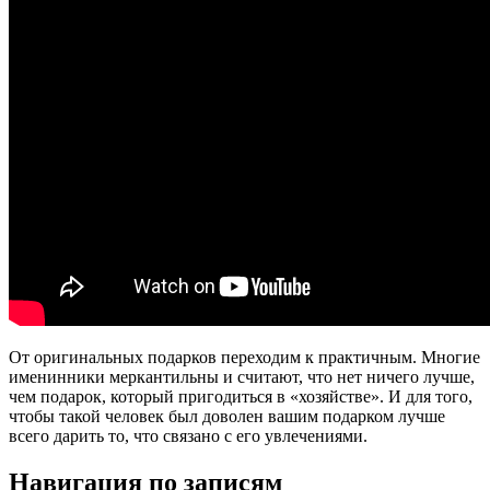
От оригинальных подарков переходим к практичным. Многие
именинники меркантильны и считают, что нет ничего лучше,
чем подарок, который пригодиться в «хозяйстве». И для того,
чтобы такой человек был доволен вашим подарком лучше
всего дарить то, что связано с его увлечениями.
мужское
Навигация по записям