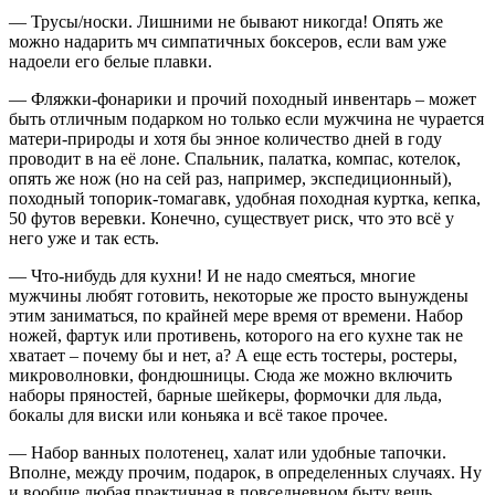
— Трусы/носки. Лишними не бывают никогда! Опять же
можно надарить мч симпатичных боксеров, если вам уже
надоели его белые плавки.
— Фляжки-фонарики и прочий походный инвентарь – может
быть отличным подарком но только если мужчина не чурается
матери-природы и хотя бы энное количество дней в году
проводит в на её лоне. Спальник, палатка, компас, котелок,
опять же нож (но на сей раз, например, экспедиционный),
походный топорик-томагавк, удобная походная куртка, кепка,
50 футов веревки. Конечно, существует риск, что это всё у
него уже и так есть.
— Что-нибудь для кухни! И не надо смеяться, многие
мужчины любят готовить, некоторые же просто вынуждены
этим заниматься, по крайней мере время от времени. Набор
ножей, фартук или противень, которого на его кухне так не
хватает – почему бы и нет, а? А еще есть тостеры, ростеры,
микроволновки, фондюшницы. Сюда же можно включить
наборы пряностей, барные шейкеры, формочки для льда,
бокалы для виски или коньяка и всё такое прочее.
— Набор ванных полотенец, халат или удобные тапочки.
Вполне, между прочим, подарок, в определенных случаях. Ну
и вообще любая практичная в повседневном быту вещь,