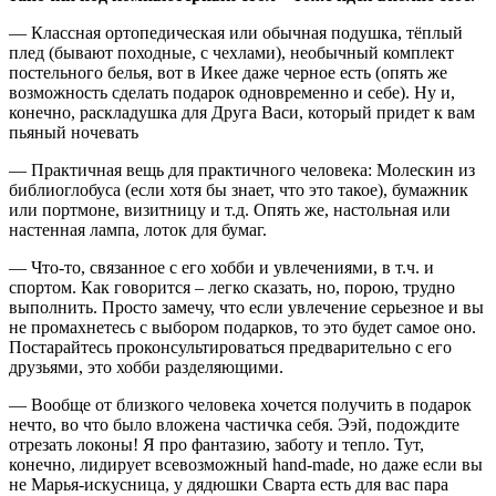
— Классная ортопедическая или обычная подушка, тёплый
плед (бывают походные, с чехлами), необычный комплект
постельного белья, вот в Икее даже черное есть (опять же
возможность сделать подарок одновременно и себе). Ну и,
конечно, раскладушка для Друга Васи, который придет к вам
пьяный ночевать
— Практичная вещь для практичного человека: Молескин из
библиоглобуса (если хотя бы знает, что это такое), бумажник
или портмоне, визитницу и т.д. Опять же, настольная или
настенная лампа, лоток для бумаг.
— Что-то, связанное с его хобби и увлечениями, в т.ч. и
спортом. Как говорится – легко сказать, но, порою, трудно
выполнить. Просто замечу, что если увлечение серьезное и вы
не промахнетесь с выбором подарков, то это будет самое оно.
Постарайтесь проконсультироваться предварительно с его
друзьями, это хобби разделяющими.
— Вообще от близкого человека хочется получить в подарок
нечто, во что было вложена частичка себя. Ээй, подождите
отрезать локоны! Я про фантазию, заботу и тепло. Тут,
конечно, лидирует всевозможный hand-made, но даже если вы
не Марья-искусница, у дядюшки Сварта есть для вас пара