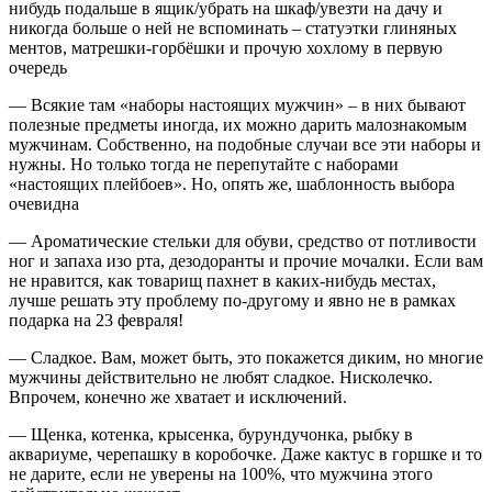
нибудь подальше в ящик/убрать на шкаф/увезти на дачу и
никогда больше о ней не вспоминать – статуэтки глиняных
ментов, матрешки-горбёшки и прочую хохлому в первую
очередь
— Всякие там «наборы настоящих мужчин» – в них бывают
полезные предметы иногда, их можно дарить малознакомым
мужчинам. Собственно, на подобные случаи все эти наборы и
нужны. Но только тогда не перепутайте с наборами
«настоящих плейбоев». Но, опять же, шаблонность выбора
очевидна
— Ароматические стельки для обуви, средство от потливости
ног и запаха изо рта, дезодоранты и прочие мочалки. Если вам
не нравится, как товарищ пахнет в каких-нибудь местах,
лучше решать эту проблему по-другому и явно не в рамках
подарка на 23 февраля!
— Сладкое. Вам, может быть, это покажется диким, но многие
мужчины действительно не любят сладкое. Нисколечко.
Впрочем, конечно же хватает и исключений.
— Щенка, котенка, крысенка, бурундучонка, рыбку в
аквариуме, черепашку в коробочке. Даже кактус в горшке и то
не дарите, если не уверены на 100%, что мужчина этого