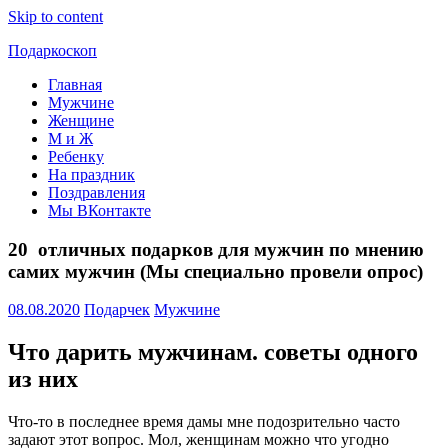
Skip to content
Подаркоскоп
Главная
Поможем
Мужчине
выбрать
Женщине
что
М и Ж
подарить
Ребенку
На праздник
Поздравления
Мы ВКонтакте
20 отличных подарков для мужчин по мнению
самих мужчин (Мы специально провели опрос)
08.08.2020
Подарчек
Мужчине
Что дарить мужчинам. советы одного
из них
Что-то в последнее время дамы мне подозрительно часто
задают этот вопрос. Мол, женщинам можно что угодно