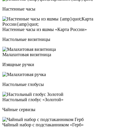
Настенные часы
Нас­тен­ные ча­сы из яш­мы «Кар­та Рос­сии»
Настольные визитницы
Мала­хи­то­вая ви­зит­ни­ца
Изящные ручки
Настольные глобусы
Нас­толь­ный гло­бус «Золо­той»
Чайные сервизы
Чай­ный на­бор с под­ста­кан­ни­ком «Герб»