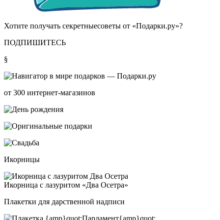
Хотите получать
секретные
советы от «Подарки.ру»?
ПОДПИШИТЕСЬ
§
от 300 интернет-магазинов
Икорницы
Икор­ни­ца с ла­зу­ри­том «Два Осет­ра»
Плакетки для дарственной надписи