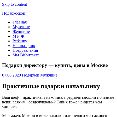
Skip to content
Подаркоскоп
Главная
Поможем
Мужчине
выбрать
Женщине
что
М и Ж
подарить
Ребенку
На праздник
Поздравления
Мы ВКонтакте
Подарки директору — купить, цены в Москве
07.08.2020
Подарчек
Мужчине
Практичные подарки начальнику
Ваш шеф – практичный мужчина, предпочитающий полезные
вещи всяким «безделушкам»? Таких тоже найдется чем
удивить.
Массажер. Можно в виде накидки или целого массажного