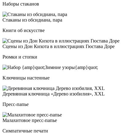
Наборы стаканов
Ста­ка­ны из об­си­ди­ана, па­ра
Книги об искусстве
Сце­ны из Дон Кихо­та в ил­люс­тра­ци­ях Гюс­та­ва Доре
Рюмки и стопки
Ключницы настенные
Дере­вян­ная ключ­ни­ца «Дере­во изо­би­лия», XXL
Пресс-папье
Мала­хи­то­вое пресс-папье
Симпатичные печати