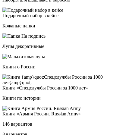
Пода­роч­ный на­бор в кей­се
Кожаные папки
Лупы декоративные
Книги о России
Кни­га «Спец­служ­бы Рос­сии за 1000 лет»
Книги по истории
Кни­га «Армия Рос­сии. Rus­si­an Army»
146 вариантов
8 вариантов