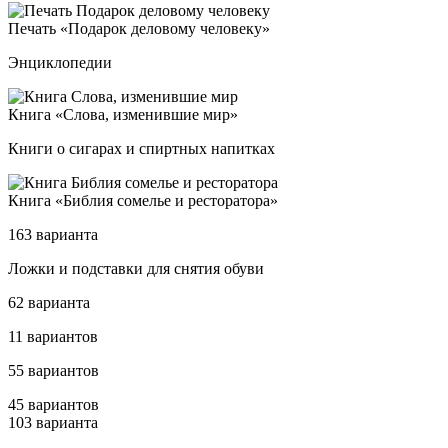
Печать «Пода­рок де­ло­во­му че­ло­ве­ку»
Энциклопедии
Кни­га «Сло­ва, из­ме­нив­шие мир»
Книги о сигарах и спиртных напитках
Кни­га «Биб­лия со­мелье и рес­то­ра­то­ра»
163 варианта
Лож­ки и под­став­ки для сня­тия обу­ви
62 варианта
11 вариантов
55 вариантов
45 вариантов
103 варианта