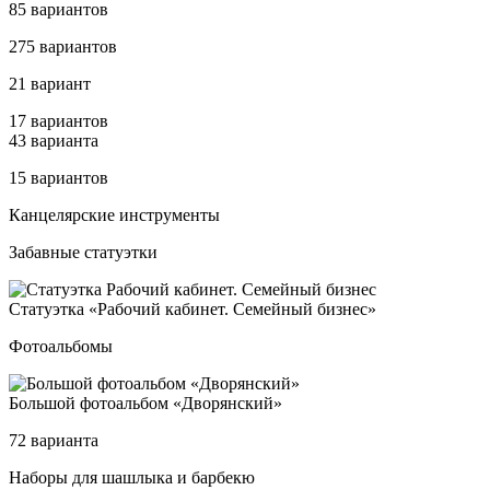
85 вариантов
275 вариантов
21 вариант
17 вариантов
43 варианта
15 вариантов
Кан­це­ляр­ские инс­тру­мен­ты
Забавные статуэтки
Ста­ту­эт­ка «Рабо­чий ка­би­нет. Семей­ный биз­нес»
Фотоальбомы
Боль­шой фо­то­аль­бом «Дво­рян­ский»
72 варианта
Набо­ры для шаш­лы­ка и бар­бе­кю