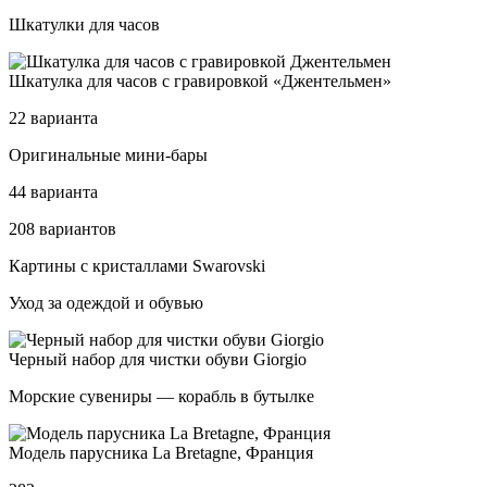
Шкатулки для часов
Шка­тул­ка для ча­сов с гра­ви­ров­кой «Джен­тель­мен»
22 варианта
Ори­ги­наль­ные ми­ни-ба­ры
44 варианта
208 вариантов
Кар­ти­ны с крис­тал­ла­ми Swa­rov­ski
Уход за одеждой и обувью
Чер­ный на­бор для чис­тки обу­ви Gior­gio
Морские сувениры — корабль в бутылке
Модель па­рус­ни­ка La Bre­tag­ne, Фран­ция