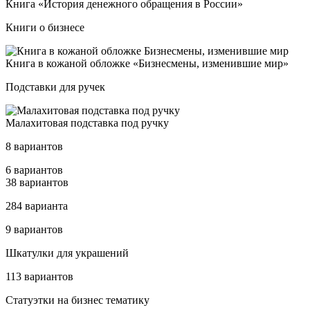
Кни­га «Исто­рия де­неж­но­го об­ра­ще­ния в Рос­сии»
Книги о бизнесе
Кни­га в ко­жа­ной об­лож­ке «Биз­нес­ме­ны, из­ме­нив­шие мир»
Подставки для ручек
Мала­хи­то­вая под­став­ка под руч­ку
8 вариантов
6 вариантов
38 вариантов
284 варианта
9 вариантов
Шка­тул­ки для ук­ра­ше­ний
113 вариантов
Ста­ту­эт­ки на биз­нес те­ма­ти­ку