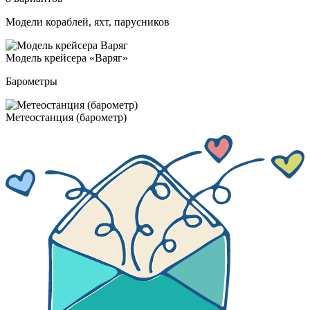
Модели кораблей, яхт, парусников
Модель крей­се­ра «Варяг»
Барометры
Мете­ос­тан­ция (ба­ро­метр)