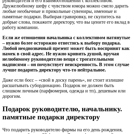
руководителя и его взаимоотношений с коллективом.
Дружелюбному шефу с чувством юмора можно смело дарить
любые необычные и прикольные сувениры, именные и
памятные подарки. Выбирая гравировку, не скупитесь на
добрые слова, покажите директору, что вы цените его вклад в
работу компании.
Если же отношения начальника с коллективом натянутые
– нужно более осторожно отнестись к выбору подарка.
Любой неоднозначный презент может быть воспринят как
намек в свой адрес. Не нужно кривить душой, вручая
нелюбимому руководителю вещи с трогательными
надписями – он почувствует неискренность. В этом случае
лучше подарить директору что-то нейтральное.
Даже если босс – «свой в доску парень», не стоит излишне
расшатывать субординацию. Подарок не должен быть
слишком личным (парфюмерия, одежда и тп), дешевым или
дорогим.
Подарок руководителю, начальнику.
памятные подарки директору
Что подарить руководителю фирмы на его день рождения,