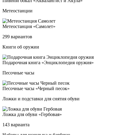
Пив­ной бо­кал «Аква­лан­гист и Аку­ла»
Метеостанции
Мете­ос­тан­ция «Само­лет»
299 вариантов
Книги об оружии
Пода­роч­ная кни­га «Энцик­ло­пе­дия ору­жия»
Песочные часы
Песоч­ные ча­сы «Чер­ный пе­сок»
Ложки и подставки для снятия обуви
Лож­ка для обу­ви «Гер­бо­вая»
143 варианта
Наборы для шашлыка и барбекю