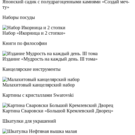
Япон­ский са­дик с по­луд­ра­го­цен­ны­ми кам­ня­ми «Соз­дай меч­
ту»
Наборы посуды
Набор «Икор­ни­ца и 2 стоп­ки»
Книги по философии
Изда­ние «Муд­рость на каж­дый день. III то­ма»
Канцелярские инструменты
Мала­хи­то­вый кан­це­ляр­ский на­бор
Картины с кристаллами Swarovski
Кар­ти­на Сва­ров­ски «Боль­шой Крем­лев­ский Дво­рец»
Шкатулки для украшений