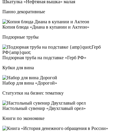
Шка­тул­ка «Неф­тя­ная выш­ка» ма­лая
Панно декоративные
Копия блю­да «Диана в ку­па­нии и Акте­он»
Подзорные трубы
Под­зор­ная тру­ба на под­став­ке «Герб РФ»
Кубки для вина
Набор для ви­на «Доро­гой»
Статуэтки на бизнес тематику
Нас­толь­ный су­ве­нир «Двух­гла­вый орел»
Книги по экономике