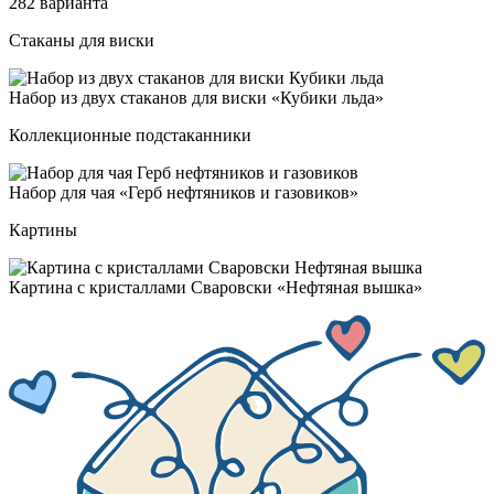
282 варианта
Стаканы для виски
Набор из двух ста­ка­нов для вис­ки «Куби­ки ль­да»
Коллекционные подстаканники
Набор для чая «Герб неф­тя­ни­ков и га­зо­ви­ков»
Картины
Кар­ти­на с крис­тал­ла­ми Сва­ров­ски «Неф­тя­ная выш­ка»