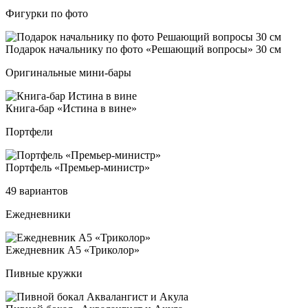
Фигурки по фото
Пода­рок на­чаль­ни­ку по фо­то «Реша­ющий воп­ро­сы» 30 см
Оригинальные мини-бары
Кни­га-бар «Исти­на в ви­не»
Портфели
Пор­тфель «Премь­ер-ми­нистр»
49 вариантов
Ежедневники
Ежед­нев­ник А5 «Три­ко­лор»
Пивные кружки