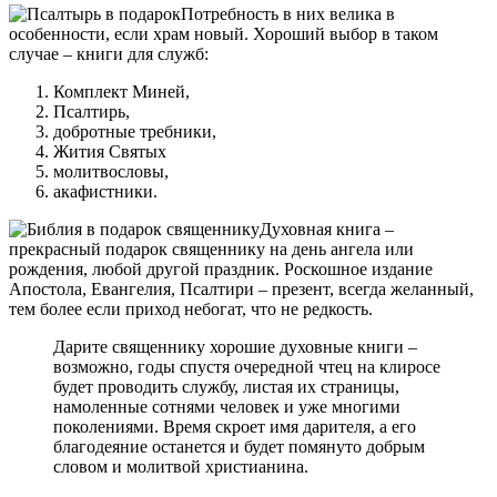
Потребность в них велика в
особенности, если храм новый. Хороший выбор в таком
случае – книги для служб:
Комплект Миней,
Псалтирь,
добротные требники,
Жития Святых
молитвословы,
акафистники.
Духовная книга –
прекрасный подарок священнику на день ангела или
рождения, любой другой праздник.
Роскошное издание
Апостола, Евангелия, Псалтири
– презент, всегда желанный,
тем более если приход небогат, что не редкость.
Дарите священнику хорошие духовные книги –
возможно, годы спустя очередной чтец на клиросе
будет проводить службу, листая их страницы,
намоленные сотнями человек и уже многими
поколениями. Время скроет имя дарителя, а его
благодеяние останется и будет помянуто добрым
словом и молитвой христианина.