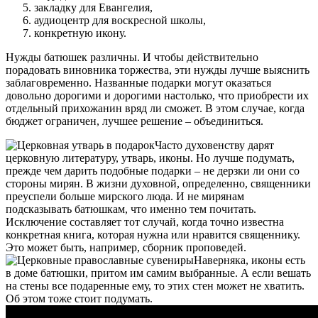
закладку для Евангелия,
аудиоцентр для воскресной школы,
конкретную
икону
.
Нужды батюшек различны. И чтобы действительно
порадовать виновника торжества, эти нужды лучше выяснить
заблаговременно. Названные подарки могут оказаться
довольно дорогими и дорогими настолько, что приобрести их
отдельный прихожанин вряд ли сможет. В этом случае, когда
бюджет ограничен, лучшее решение – объединиться.
Часто духовенству дарят
церковную литературу, утварь, иконы
. Но лучше подумать,
прежде чем дарить подобные подарки – не дерзки ли они со
стороны мирян. В жизни духовной, определенно, священники
преуспели больше мирского люда. И не мирянам
подсказывать батюшкам, что именно тем почитать.
Исключение составляет тот случай, когда точно известна
конкретная
книга
, которая нужна или нравится священнику.
Это может быть, например, сборник проповедей.
Наверняка, иконы есть
в доме батюшки, притом им самим выбранные. А если вешать
на стены все подаренные ему, то этих стен может не хватить.
Об этом тоже стоит подумать.