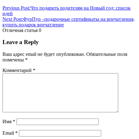
магазине
заказать
купить
подарок
Previous Post:
Что подарить родителям на Новый год: список
православному
идей
мужчине
цена
Next Post:
ФурПур –подарочные сертификаты на впечатления,
купить подарок впечатление
Отличная статья
0
Leave a Reply
Ваш адрес email не будет опубликован.
Обязательные поля
помечены
*
Комментарий
*
Имя
*
Email
*