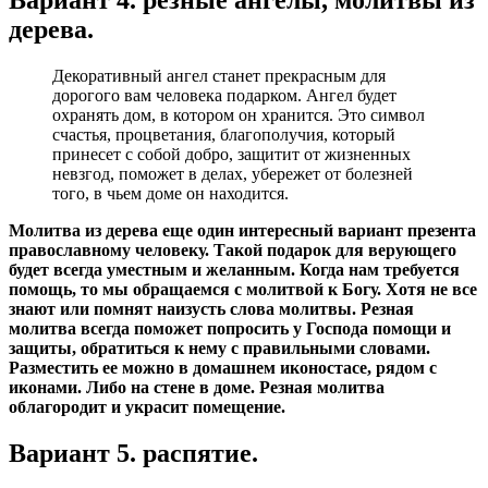
Вариант 4. резные ангелы, молитвы из
дерева.
Декоративный ангел станет прекрасным для
дорогого вам человека подарком. Ангел будет
охранять дом, в котором он хранится. Это символ
счастья, процветания, благополучия, который
принесет с собой добро, защитит от жизненных
невзгод, поможет в делах, убережет от болезней
того, в чьем доме он находится.
Молитва из дерева еще один интересный вариант презента
православному человеку. Такой подарок для верующего
будет всегда уместным и желанным. Когда нам требуется
помощь, то мы обращаемся с молитвой к Богу. Хотя не все
знают или помнят наизусть слова молитвы. Резная
молитва всегда поможет попросить у Господа помощи и
защиты, обратиться к нему с правильными словами.
Разместить ее можно в домашнем иконостасе, рядом с
иконами. Либо на стене в доме. Резная молитва
облагородит и украсит помещение.
Вариант 5. распятие.