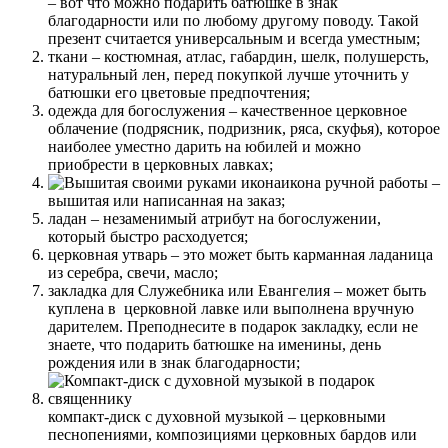
– вот что можно подарить батюшке в знак
благодарности или по любому другому поводу. Такой
презент считается универсальным и всегда уместным;
ткани
– костюмная, атлас, габардин, шелк, полушерсть,
натуральный лен, перед покупкой лучше уточнить у
батюшки его цветовые предпочтения;
одежда для богослужения
– качественное церковное
облачение (подрясник, подризник, ряса, скуфья), которое
наиболее уместно дарить на юбилей и можно
приобрести в церковных лавках;
икона ручной работы
–
вышитая или написанная на заказ;
ладан
– незаменимый атрибут на богослужении,
который быстро расходуется;
церковная утварь
– это может быть карманная ладаница
из серебра, свечи, масло;
закладка для Служебника или Евангелия
– может быть
куплена в церковной лавке или выполнена вручную
дарителем. Преподнесите в подарок закладку, если не
знаете, что подарить батюшке на именины, день
рождения или в знак благодарности;
компакт-диск с духовной музыкой
– церковными
песнопениями, композициями церковных бардов или