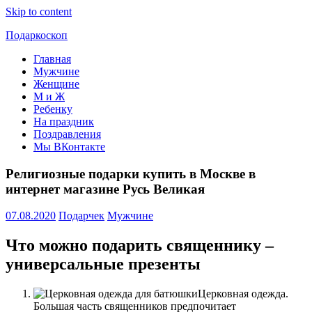
Skip to content
Подаркоскоп
Главная
Поможем
Мужчине
выбрать
Женщине
что
М и Ж
подарить
Ребенку
На праздник
Поздравления
Мы ВКонтакте
Религиозные подарки купить в Москве в
интернет магазине Русь Великая
07.08.2020
Подарчек
Мужчине
Что можно подарить священнику –
универсальные презенты
Церковная одежда.
Большая часть священников предпочитает