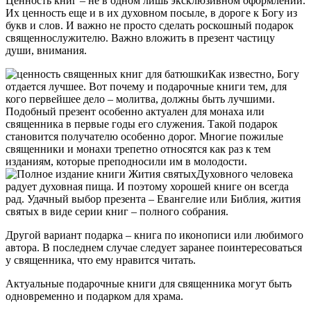
Ценность книг – не в одном лишь эксклюзивном оформлении.
Их ценность еще и в их духовном посыле, в дороге к Богу из
букв и слов. И важно не просто сделать роскошный подарок
священнослужителю. Важно вложить в презент частицу
души, внимания.
Как известно, Богу
отдается лучшее. Вот почему и подарочные книги тем, для
кого первейшее дело – молитва, должны быть лучшими.
Подобный презент особенно актуален для монаха или
священника в первые годы его служения. Такой подарок
становится получателю особенно дорог. Многие пожилые
священники и монахи трепетно относятся как раз к тем
изданиям, которые преподносили им в молодости.
Духовного человека
радует духовная пища. И поэтому хорошей книге он всегда
рад. Удачный выбор презента – Евангелие или Библия, жития
святых в виде серии книг – полного собрания.
Другой вариант подарка – книга по иконописи или любимого
автора. В последнем случае следует заранее поинтересоваться
у священника, что ему нравится читать.
Актуальные подарочные книги для священника могут быть
одновременно и подарком для храма.