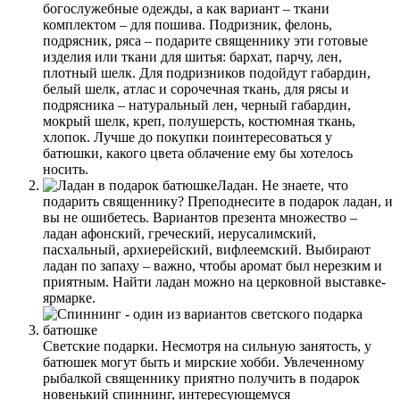
богослужебные одежды, а как вариант – ткани
комплектом – для пошива. Подризник, фелонь,
подрясник, ряса – подарите священнику эти готовые
изделия или ткани для шитья: бархат, парчу, лен,
плотный шелк. Для подризников подойдут габардин,
белый шелк, атлас и сорочечная ткань, для рясы и
подрясника – натуральный лен, черный габардин,
мокрый шелк, креп, полушерсть, костюмная ткань,
хлопок. Лучше до покупки поинтересоваться у
батюшки, какого цвета облачение ему бы хотелось
носить.
Ладан.
Не знаете, что
подарить священнику? Преподнесите в подарок ладан, и
вы не ошибетесь. Вариантов презента множество –
ладан афонский, греческий, иерусалимский,
пасхальный, архиерейский, вифлеемский. Выбирают
ладан по запаху – важно, чтобы аромат был нерезким и
приятным. Найти ладан можно на церковной выставке-
ярмарке.
Светские подарки
. Несмотря на сильную занятость, у
батюшек могут быть и
мирские хобби
. Увлеченному
рыбалкой священнику приятно получить в подарок
новенький спиннинг, интересующемуся