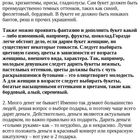
розы, хризантемы, ирисы, гладиолусы. Сам букет должен быть
преимущественно темных оттенков, таких как синий,
фиолетовый, бордовый. В букете не должно быть никаких
бантов, рюш и прочих украшений.
Также можно проявить фантазию и дополнить букет какой
– либо изюминкой, например, фрукты, шоколад.Гораздо
легче обстоит дело, если дарим букет женщине, но
существуют некоторые тонкости. Следует выбирать
цветовую гамму, цветы в зависимости от возраста
женщины, внешнего вида, характера. Так, например,
молодым девушкам следует дарить букеты нежных,
пастельных оттенков, цветы должны быть с чуть
раскрывшимися бутонами – это олицетворяет молодость.
А для женщин в возрасте следует выбирать букеты,
богатые насыщенными оттенками и цветами, такие как
бордовый, алый, сиреневый.
2. Много денег не бывает! Именно так думают большинство
людей, решая вопрос о выборе подарка, и поэтому чаще всего
дарят деньги. Действительно, деньги являются актуальным
подарком, но важно правильно их подарить. Дарить деньги
«голыми руками» как – то неудобно, да и некрасиво. Лучше
всего положить деньги в красивый конверт или прекрасную
шкатулочку – вот уже и 2 подарка.