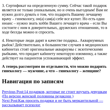
3. Сертификат на определенную сумму. Сейчас такой подарок
является не только уникальным, но и очень выгодным! Вам не
нужно долго думать о том, что подарить Вашему лечащему
врачу – гинекологу, он(а) сам(а) себе все купит. Но есть один
нюанс – нужно знать хобби Вашего лечащего врача – если Вы
состоите с ним в доверительных, дружеских отношениях, то в
ходе беседы можно и спросить.
4. Некоторые люди дарят в качестве подарка.. Аквариумных
рыбок! Действительно, в большинстве случаев в медицинских
кабинетах стоят оригинальные аквариумы с экзотическими
рыбками, что придает кабинету некоторую изюминку, а также
действует на пациентов успокаивающий эффект.
А теперь рассмотрим по отдельности, что можно подарить
гинекологу — мужчине, а что – гинекологу – женщине?
благодарность
Навигация по записям
подарок
врачу
презент
Previous Post:
14 подарков, которые не стоит вручать девушкам
(По версии женской половины редакции )
Next Post:
Как просить подарки и не быть меркантильной —
рассказывает психолог