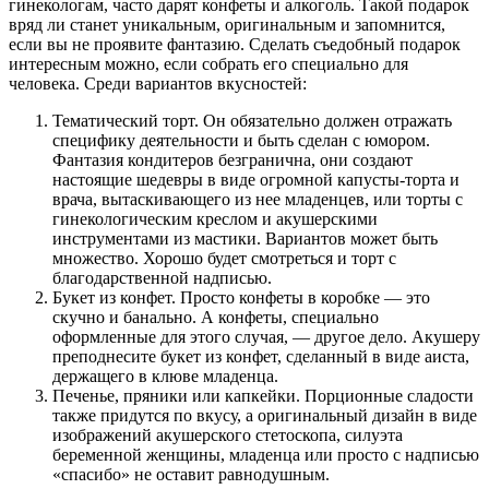
гинекологам, часто дарят конфеты и алкоголь. Такой подарок
вряд ли станет уникальным, оригинальным и запомнится,
если вы не проявите фантазию. Сделать съедобный подарок
интересным можно, если собрать его специально для
человека. Среди вариантов вкусностей:
Тематический торт. Он обязательно должен отражать
специфику деятельности и быть сделан с юмором.
Фантазия кондитеров безгранична, они создают
настоящие шедевры в виде огромной капусты-торта и
врача, вытаскивающего из нее младенцев, или торты с
гинекологическим креслом и акушерскими
инструментами из мастики. Вариантов может быть
множество. Хорошо будет смотреться и торт с
благодарственной надписью.
Букет из конфет. Просто конфеты в коробке — это
скучно и банально. А конфеты, специально
оформленные для этого случая, — другое дело. Акушеру
преподнесите букет из конфет, сделанный в виде аиста,
держащего в клюве младенца.
Печенье, пряники или капкейки. Порционные сладости
также придутся по вкусу, а оригинальный дизайн в виде
изображений акушерского стетоскопа, силуэта
беременной женщины, младенца или просто с надписью
«спасибо» не оставит равнодушным.