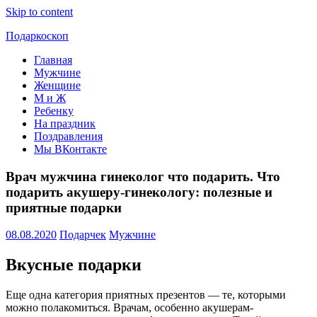
Skip to content
Подаркоскоп
Главная
Поможем
Мужчине
выбрать
Женщине
что
М и Ж
подарить
Ребенку
На праздник
Поздравления
Мы ВКонтакте
Врач мужчина гинеколог что подарить. Что
подарить акушеру-гинекологу: полезные и
приятные подарки
08.08.2020
Подарчек
Мужчине
Вкусные подарки
Еще одна категория приятных презентов — те, которыми
можно полакомиться. Врачам, особенно акушерам-