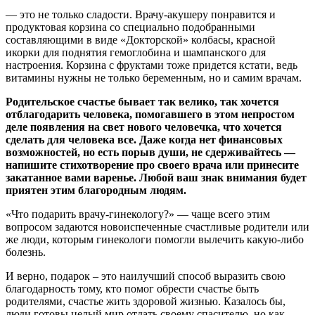
— это не только сладости. Врачу-акушеру понравится и
продуктовая корзина со специально подобранными
составляющими в виде «Докторской» колбасы, красной
икорки для поднятия гемоглобина и шампанского для
настроения. Корзина с фруктами тоже придется кстати, ведь
витамины нужны не только беременным, но и самим врачам.
Родительское счастье бывает так велико, так хочется
отблагодарить человека, помогавшего в этом непростом
деле появления на свет нового человечка, что хочется
сделать для человека все. Даже когда нет финансовых
возможностей, но есть порыв души, не сдерживайтесь —
напишите стихотворение про своего врача или принесите
закатанное вами варенье. Любой ваш знак внимания будет
приятен этим благородным людям.
«Что подарить врачу-гинекологу?» — чаще всего этим
вопросом задаются новоиспеченные счастливые родители или
же люди, которым гинекологи помогли вылечить какую-либо
болезнь.
И верно, подарок – это наилучший способ выразить свою
благодарность тому, кто помог обрести счастье быть
родителями, счастье жить здоровой жизнью. Казалось бы,
люди готовы целый мир отдать своему спасителю, но как