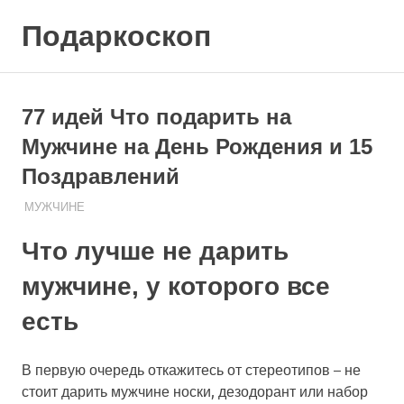
Skip
Подаркоскоп
to
content
Поможем
выбрать
что
77 идей Что подарить на
подарить
Мужчине на День Рождения и 15
Поздравлений
07.08.2020
ПОДАРЧЕК
МУЖЧИНЕ
Что лучше не дарить
мужчине, у которого все
есть
В первую очередь откажитесь от стереотипов – не
стоит дарить мужчине носки, дезодорант или набор