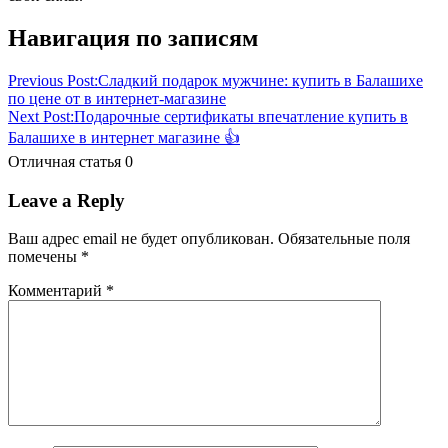
гастрономические
Навигация по записям
малознакомому
мужчине
недорогие
подарки
чи
символически
что
подарить
Previous Post:
Сладкий подарок мужчине: купить в Балашихе
по цене от в интернет-магазине
Next Post:
Подарочные сертификаты впечатление купить в
Балашихе в интернет магазине 👍
Отличная статья
0
Leave a Reply
Ваш адрес email не будет опубликован.
Обязательные поля
помечены
*
Комментарий
*