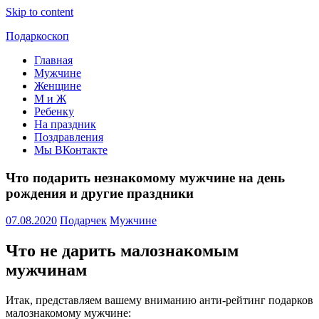
Skip to content
Подаркоскоп
Главная
Поможем
Мужчине
выбрать
Женщине
что
М и Ж
подарить
Ребенку
На праздник
Поздравления
Мы ВКонтакте
Что подарить незнакомому мужчине на день
рождения и другие праздники
07.08.2020
Подарчек
Мужчине
Что не дарить малознакомым
мужчинам
Итак, представляем вашему вниманию анти-рейтинг подарков
малознакомому мужчине: