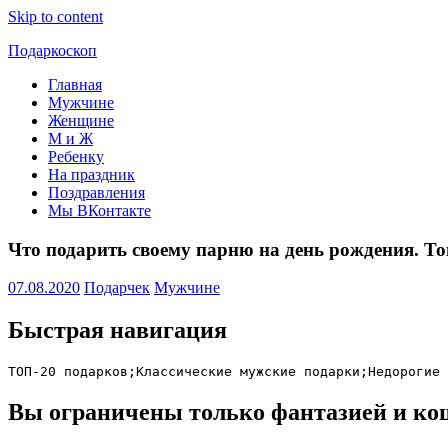
Skip to content
Подаркоскоп
Главная
Поможем
Мужчине
выбрать
Женщине
что
М и Ж
подарить
Ребенку
На праздник
Поздравления
Мы ВКонтакте
Что подарить своему парню на день рождения. Т
07.08.2020
Подарчек
Мужчине
Быстрая навигация
ТОП-20 подарков;
Классические мужские подарки;
Недорогие 
Вы ограничены только фантазией и кош