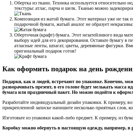
Обертка из ткани. Техника используется относительно н
текстуры: атлас, парча и шелк. Тканью можно задекориров
Композиция из жатой бумаги. Этот материал уже не так п
подарочной бумаги, жатый аналог не образует некрасивы
Оберточная (крафт) бумага. Этот незатейливого вида мат
выбору идей для его декорирования. Оставьте бумагу в 
атласные ленты, шпагат, цветы, деревянные фигурки. Вм
оригинальный подарок готов!
Как оформить подарок на день рождени
Подарки, как и людей, встречают по упаковке. Конечно, мож
разворачивать презент, в его голове будет мелькать масса и
бумага или праздничный пакет. Но можно подойти к оформл
Разработайте индивидуальный дизайн упаковки. К примеру, воз
прикрепленной записке напишите несколько приятных слов, к
Изготовьте из упаковки какой-либо предмет. К примеру, из бума
Коробку можно обернуть в настоящую одежду, например, в р