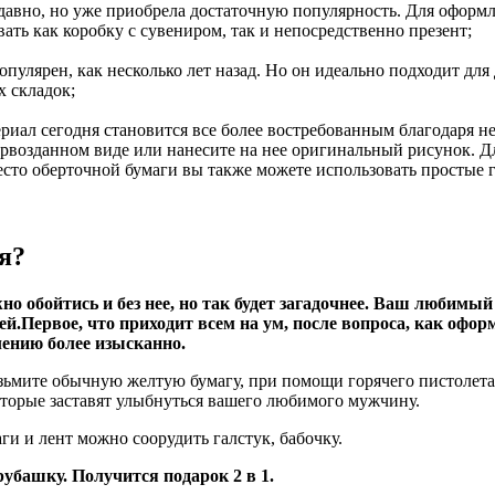
едавно, но уже приобрела достаточную популярность. Для оформ
ать как коробку с сувениром, так и непосредственно презент;
опулярен, как несколько лет назад. Но он идеально подходит дл
х складок;
ериал сегодня становится все более востребованным благодаря н
первозданном виде или нанесите на нее оригинальный рисунок. 
есто оберточной бумаги вы также можете использовать простые
я?
но обойтись и без нее, но так будет загадочнее. Ваш любимый
дей.Первое, что приходит всем на ум, после вопроса, как офо
ению более изысканно.
ьмите обычную желтую бумагу, при помощи горячего пистолета, 
оторые заставят улыбнуться вашего любимого мужчину.
ги и лент можно соорудить галстук, бабочку.
убашку. Получится подарок 2 в 1.