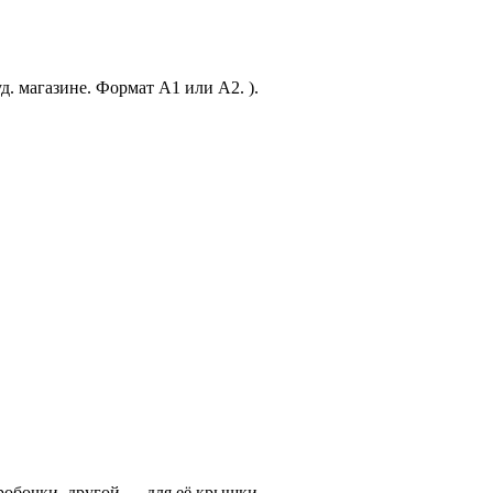
уд. магазине. Формат А1 или А2. ).
оробочки, другой — для её крышки.