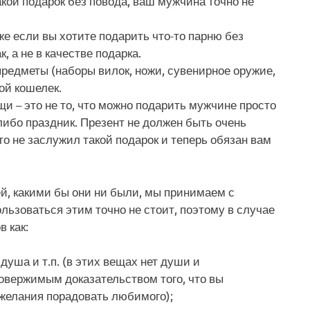
кой подарок без повода, ваш мужчина точно не
же если вы хотите подарить что-то парню без
, а не в качестве подарка.
предметы (наборы вилок, ножи, сувенирное оружие,
той кошелек.
и – это не то, что можно подарить мужчине просто
-либо праздник. Презент не должен быть очень
о не заслужил такой подарок и теперь обязан вам
й, какими бы они ни были, мы принимаем с
льзоваться этим точно не стоит, поэтому в случае
 как:
душа и т.п. (в этих вещах нет души и
овержимым доказательством того, что вы
 желания порадовать любимого);