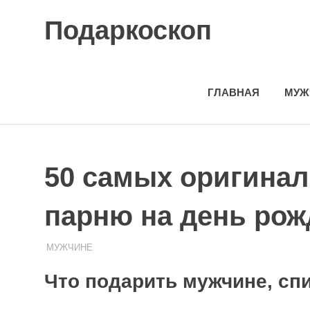
Skip
Подаркоскоп
to
content
Поможем
выбрать
что
ГЛАВНАЯ
МУЖ
подарить
50 самых оригина
парню на день ро
08.08.2020
ПОДАРЧЕК
МУЖЧИНЕ
Что подарить мужчине, сп