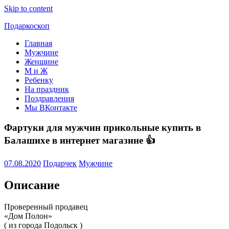
Skip to content
Подаркоскоп
Главная
Поможем
Мужчине
выбрать
Женщине
что
М и Ж
подарить
Ребенку
На праздник
Поздравления
Мы ВКонтакте
Фартуки для мужчин прикольные купить в
Балашихе в интернет магазине 👍
07.08.2020
Подарчек
Мужчине
Описание
Проверенный продавец
«Дом Полон»
( из города Подольск )