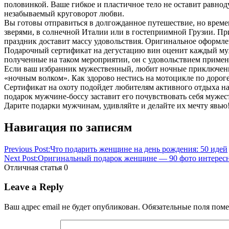
половинкой. Ваше гибкое и пластичное тело не оставит равно
незабываемый круговорот любви.
Вы готовы отправиться в долгожданное путешествие, но време
зверями, в солнечной Италии или в гостеприимной Грузии. При
праздник доставит массу удовольствия. Оригинальное оформлен
Подарочный сертификат на дегустацию вин оценит каждый мужч
полученные на таком мероприятии, он с удовольствием примени
Если ваш избранник мужественный, любит ночные приключения 
«ночным волком». Как здорово нестись на мотоцикле по дороге,
Сертификат на охоту подойдет любителям активного отдыха на 
подарок мужчине-боссу
заставит его почувствовать себя мужес
Дарите подарки мужчинам, удивляйте и делайте их мечту явью!
Навигация по записям
Previous Post:
Что подарить женщине на день рождения: 50 идей
Next Post:
Оригинальный подарок женщине — 90 фото интересн
Отличная статья
0
Leave a Reply
Ваш адрес email не будет опубликован.
Обязательные поля пом