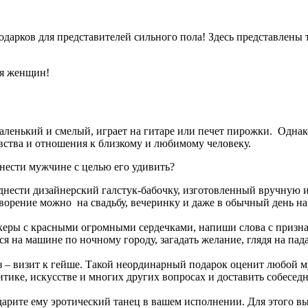
одарков для представителей сильного пола! Здесь представлен
ля
женщин
!
енький и смелый, играет на гитаре или печет пирожки. Однако
вства и отношения к близкому и любимому человеку.
ести мужчине с целью его удивить?
ести дизайнерский галстук-бабочку, изготовленный вручную из
творение можно на свадьбу, вечеринку и даже в обычный день на
икеры с красными огромными сердечками, напиши слова с призн
 на машине по ночному городу, загадать желание, глядя на пада
– визит к гейше. Такой неординарный подарок оценит любой м
литике, искусстве и многих других вопросах и доставить собесед
рите ему эротический танец в вашем исполнении. Для этого вы 