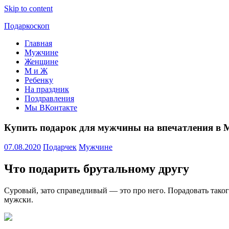
Skip to content
Подаркоскоп
Главная
Поможем
Мужчине
выбрать
Женщине
что
М и Ж
подарить
Ребенку
На праздник
Поздравления
Мы ВКонтакте
Купить подарок для мужчины на впечатления в 
07.08.2020
Подарчек
Мужчине
Что подарить брутальному другу
Суровый, зато справедливый — это про него. Порадовать таког
мужски.