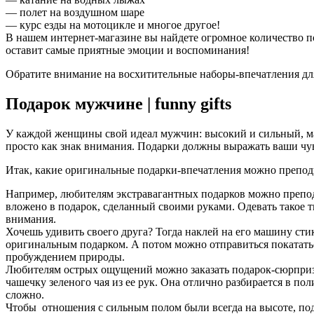
— полет на воздушном шаре
— курс езды на мотоцикле и многое другое!
В нашем интернет-магазине вы найдете огромное количество п
оставит самые приятные эмоции и воспоминания!
Обратите внимание на восхитительные наборы-впечатления д
Подарок мужчине | funny gifts
У каждой женщины свой идеал мужчин: высокий и сильный, мал
просто как знак внимания. Подарки должны выражать ваши чу
Итак, какие
оригинальные подарки-впечатления
можно преподн
Например, любителям экстравагантных подарков можно преподн
вложено в подарок, сделанный своими руками. Одевать такое 
внимания.
Хочешь удивить своего друга? Тогда наклей на его машину ст
оригинальным подарком. А потом можно отправиться покататься
пробуждением природы.
Любителям острых ощущений можно заказать подарок-сюрприз 
чашечку зеленого чая из ее рук. Она отлично разбирается в по
сложно.
Чтобы отношения с сильным полом были всегда на высоте, пода