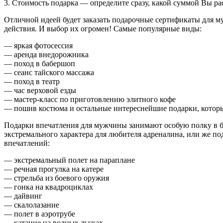
3. Стоимость подарка — определите сразу, какой суммой Вы рас
Отличной идеей будет заказать подарочные
сертификаты для м
действия. И выбор их огромен! Самые популярные виды:
— яркая фотосессия
— аренда внедорожника
— поход в бабершоп
— сеанс тайского массажа
— поход в театр
— час верховой езды
— мастер-класс по приготовлению элитного кофе
— пошив костюма и остальные интереснейшие подарки, которы
Подарки впечатления для мужчины занимают особую полку в б
экстремального характера для любителя адреналина, или же п
впечатлений:
— экстремальный полет на параплане
— речная прогулка на катере
— стрельба из боевого оружия
— гонка на квадроциклах
— дайвинг
— скалолазание
— полет в аэротрубе
— катание на водных лыжах