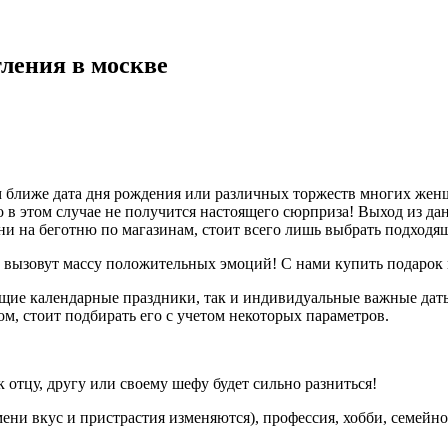
ления в москве
 ближе дата дня рождения или различных торжеств многих женщ
о в этом случае не получится настоящего сюрприза! Выход из д
ни на беготню по магазинам, стоит всего лишь выбрать подходя
ызовут массу положительных эмоций! С нами купить подарок м
щие календарные праздники, так и индивидуальные важные даты 
ом, стоит подбирать его с учетом некоторых параметров.
 отцу, другу или своему шефу будет сильно разниться!
ени вкус и пристрастия изменяются), профессия, хобби, семейн