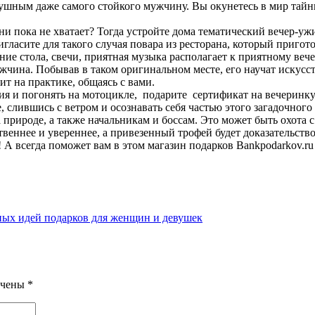
душным даже самого стойкого мужчину. Вы окунетесь в мир тайны
ни пока не хватает? Тогда устройте дома тематический вечер-у
гласите для такого случая повара из ресторана, который приго
ие стола, свечи, приятная музыка располагает к приятному вече
ина. Побывав в таком оригинальном месте, его научат искусств
т на практике, общаясь с вами.
и погонять на мотоцикле, подарите сертификат на вечеринку у
 слившись с ветром и осознавать себя частью этого загадочного
природе, а также начальникам и боссам. Это может быть охота 
твеннее и увереннее, а привезенный трофей будет доказательств
 А всегда поможет вам в этом магазин подарков Bankpodarkov.ru
ых идей подарков для женщин и девушек
ечены
*