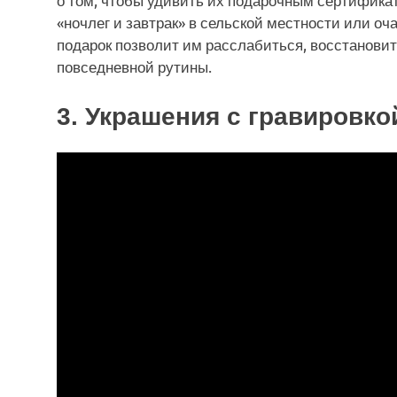
«ночлег и завтрак» в сельской местности или о
подарок позволит им расслабиться, восстановит
повседневной рутины.
3. Украшения с гравировко