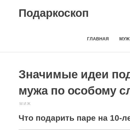
Skip
Подаркоскоп
to
content
Поможем
выбрать
что
ГЛАВНАЯ
МУЖ
подарить
Значимые идеи под
мужа по особому с
18.10.2023
ПОДАРЧЕК
М И Ж
Что подарить паре на 10-л