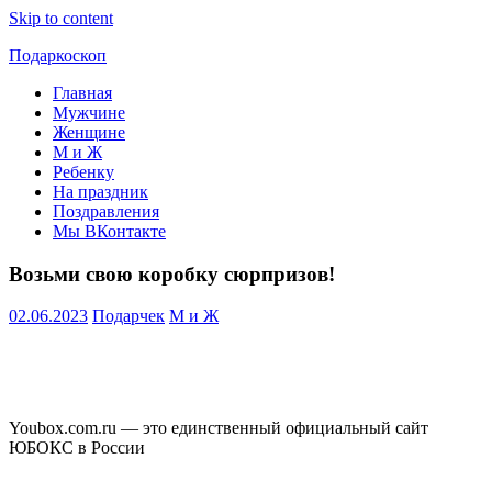
Skip to content
Подаркоскоп
Главная
Поможем
Мужчине
выбрать
Женщине
что
М и Ж
подарить
Ребенку
На праздник
Поздравления
Мы ВКонтакте
Возьми свою коробку сюрпризов!
02.06.2023
Подарчек
М и Ж
Youbox.com.ru — это единственный официальный сайт
ЮБОКС в России