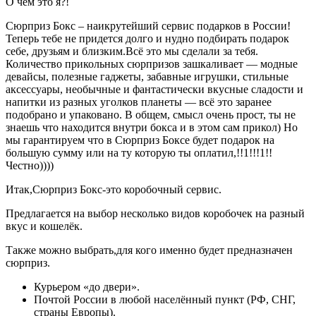
О чём это я?!
Сюрприз Бокс – наикрутейший сервис подарков в России!
Теперь тебе не придется долго и нудно подбирать подарок
себе, друзьям и близким.Всё это мы сделали за тебя.
Количество прикольных сюрпризов зашкаливает — модные
девайсы, полезные гаджеты, забавные игрушки, стильные
аксессуары, необычные и фантастически вкусные сладости и
напитки из разных уголков планеты — всё это заранее
подобрано и упаковано. В общем, смысл очень прост, ты не
знаешь что находится внутри бокса и в этом сам прикол) Но
мы гарантируем что в Сюрприз Боксе будет подарок на
большую сумму или на ту которую ты оплатил,!!1!!!1!!
Честно))))
Итак,Сюрприз Бокс-это коробочный сервис.
Предлагается на выбор несколько видов коробочек на разный
вкус и кошелёк.
Также можно выбрать,для кого именно будет предназначен
сюрприз.
Курьером «до двери».
Почтой России в любой населённый пункт (РФ, СНГ,
страны Европы).