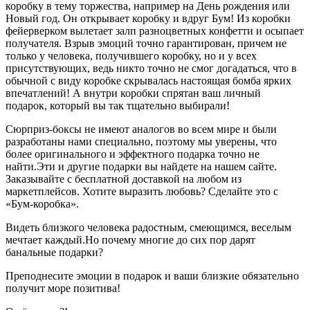
коробку в тему торжества, например на День рождения или
Новый год. Он открывает коробку и вдруг Бум! Из коробки
фейерверком вылетает залп разноцветных конфетти и осыпает
получателя. Взрыв эмоций точно гарантирован, причем не
только у человека, получившего коробку, но и у всех
присутствующих, ведь никто точно не смог догадаться, что в
обычной с виду коробке скрывалась настоящая бомба ярких
впечатлений! А внутри коробки спрятан ваш личный
подарок, который вы так тщательно выбирали!
Сюрприз-боксы не имеют аналогов во всем мире и были
разработаны нами специально, поэтому мы уверены, что
более оригинального и эффектного подарка точно не
найти.Эти и другие подарки вы найдете на нашем сайте.
Заказывайте с бесплатной доставкой на любом из
маркетплейсов. Хотите выразить любовь? Сделайте это с
«Бум-коробка».
Видеть близкого человека радостным, смеющимся, веселым
мечтает каждый.Но почему многие до сих пор дарят
банальные подарки?
Преподнесите эмоции в подарок и ваши близкие обязательно
получит море позитива!