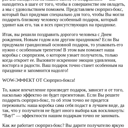
находитесь в шаге от того, чтобы в совершенстве им овладеть,
а мы с удовольствием поможем. Представляем сюрприз-бокс,
который был придуман специально для того, чтобы Вы могли
подарить близкому человеку особенный подарок, который
удивит как его, так и всех присутствующих на празднике.
Итак, вы решили поздравить дорогого человека с Днем
рождения, Новым годом или другим праздником? Если Вы
придумали грандиозный основной подарок, то упаковать его
нужно с особенным трепетом! В этом вам поможет наша
коробка с сюрпризом, о котором узнает получатель, только
когда откроет ее. Вызовите искренние эмоции удивления,
восторга и радости. Ваш подарок точно станет особенным на
празднике и запомнится надолго!
WOW-ЭФФЕКТ ОТ Сюрприз-бокса!
То, какое впечатление произведет подарок, зависит и от того,
насколько эффектно он будет презентован. Если Вы решите
подарить сюрприз-бокс, то об этом точно не придется
переживать: наша коробка сама себя подаст в лучшем виде, да
так, что у получателя не будет иного выбора как воскликнуть:
“Вау!” — эффектности нашим подаркам точно не занимать.
Как же работает сюрприз-бокс? Вы дарите получателю яркую