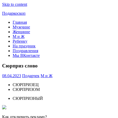
Skip to content
Подаркоскоп
Главная
Поможем
Мужчине
выбрать
Женщине
что
М и Ж
подарить
Ребенку
На праздник
Поздравления
Мы ВКонтакте
Сюрприз слово
08.04.2023
Подарчек
М и Ж
СЮРПРИЗЕЦ
СЮРПРИЗОМ
СЮРПРИЗНЫЙ
Как отключить рекламу?