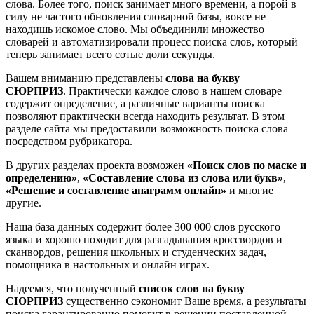
слова. Более того, поиск занимает много времени, а порой в
силу не частого обновления словарной базы, вовсе не
находишь искомое слово. Мы объединили множество
словарей и автоматизировали процесс поиска слов, который
теперь занимает всего сотые доли секунды.
Вашем вниманию представлены
слова на букву
СЮРПРИЗ
. Практически каждое слово в нашем словаре
содержит определение, а различные варианты поиска
позволяют практически всегда находить результат. В этом
разделе сайта мы предоставили возможность поиска слова
посредством рубрикатора.
В других разделах проекта возможен
«Поиск слов по маске и
определению»
,
«Составление слова из слова или букв»
,
«Решение и составление анаграмм онлайн»
и многие
другие.
Наша база данных содержит более 300 000 слов русского
языка и хорошо походит для разгадывания кроссвордов и
сканвордов, решения школьных и студенческих задач,
помощника в настольных и онлайн играх.
Надеемся, что полученный
список слов на букву
СЮРПРИЗ
существенно сэкономит Ваше время, а результаты
поиска гарантированно помогут в решении поставленной