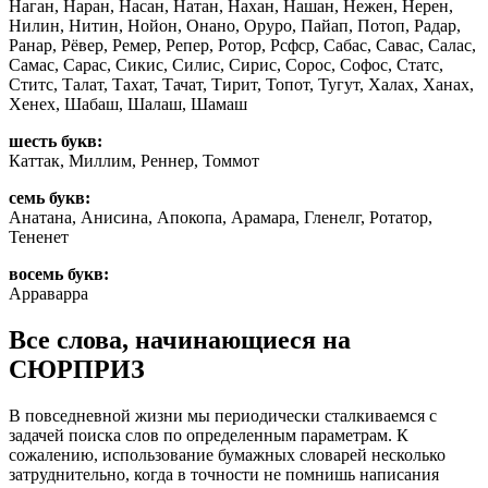
Наган, Наран, Насан, Натан, Нахан, Нашан, Нежен, Нерен,
Нилин, Нитин, Нойон, Онано, Оруро, Пайап, Потоп, Радар,
Ранар, Рёвер, Ремер, Репер, Ротор, Рсфср, Сабас, Савас, Салас,
Самас, Сарас, Сикис, Силис, Сирис, Сорос, Софос, Статс,
Ститс, Талат, Тахат, Тачат, Тирит, Топот, Тугут, Халах, Ханах,
Хенех, Шабаш, Шалаш, Шамаш
шесть букв:
Каттак, Миллим, Реннер, Томмот
семь букв:
Анатана, Анисина, Апокопа, Арамара, Гленелг, Ротатор,
Тененет
восемь букв:
Арраварра
Все слова, начинающиеся на
СЮРПРИЗ
В повседневной жизни мы периодически сталкиваемся с
задачей поиска слов по определенным параметрам. К
сожалению, использование бумажных словарей несколько
затруднительно, когда в точности не помнишь написания