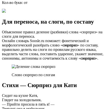
Кол-во букв: от
Для переноса, на слоги, по составу
Объяснение правил деление (разбивки) слова «сюрприз» на
слоги для переноса.
Онлайн словарь Soosle.ru поможет: фонетический и
морфологический разобрать слово «
сюрприз
» по составу,
правильно делить на слоги по провилам русского языка,
выделить части слова, поставить ударение, укажет значение,
синонимы, антонимы и сочетаемость к слову «
сюрприз
».
Слово сюрприз по слогам
Стихи — Сюрприз для Кати
Сидит на кухне Катя,
Глядит на холодильник.
— Прийти просила в пять я! —
Твердит она в мобильник.