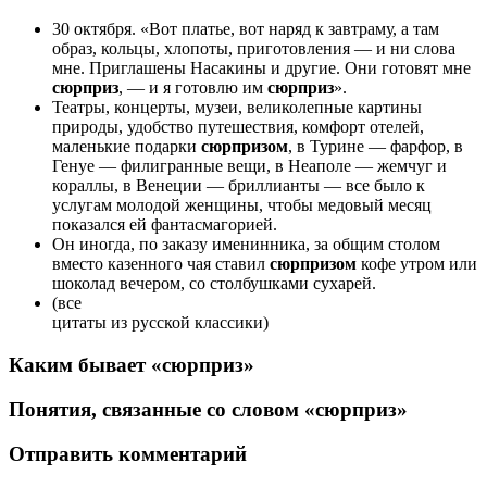
30 октября. «Вот платье, вот наряд к завтраму, а там
образ, кольцы, хлопоты, приготовления — и ни слова
мне. Приглашены Насакины и другие. Они готовят мне
сюрприз
, — и я готовлю им
сюрприз
».
Театры, концерты, музеи, великолепные картины
природы, удобство путешествия, комфорт отелей,
маленькие подарки
сюрпризом
, в Турине — фарфор, в
Генуе — филигранные вещи, в Неаполе — жемчуг и
кораллы, в Венеции — бриллианты — все было к
услугам молодой женщины, чтобы медовый месяц
показался ей фантасмагорией.
Он иногда, по заказу именинника, за общим столом
вместо казенного чая ставил
сюрпризом
кофе утром или
шоколад вечером, со столбушками сухарей.
(все
цитаты из русской классики)
Каким бывает «сюрприз»
Понятия, связанные со словом «сюрприз»
Отправить комментарий