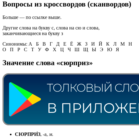
Вопросы из кроссвордов (сканвордов)
Больше — по ссылке выше.
Другие
слова на букву с
,
слова на сю
и
слова,
заканчивающиеся на букву з
Синонимы:
А
Б
В
Г
Д
Е
Ё
Ж
З
И
Й
К
Л
М
Н
О
П
Р
С
Т
У
Ф
Х
Ц
Ч
Ш
Щ
Ы
Э
Ю
Я
Значение слова «сюрприз»
СЮРПРИ́З
, -а,
м.