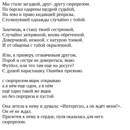
Мы стали загадкой, друг- другу сюрпризом.
По барски одарены щедрой судьбой,
На лево и право кидавшей репризы,
Столкнувшей однажды случайно с тобой.
Захочешь, я стану твоей сестренкой,
Случайно затерянной, вновь обретенной.
Доверчивой, нежной, с натурою тонкой.
И от общенья с тобой окрыленной.
Или, к примеру, отзывчивым другом,
Порой и сестре не довериться, знаю.
Футбол, или что там еще на досуге?
С душой нараспашку. Ошибки признаю.
с сюрпризом ящик открываю
а в нём еще один, а в нём
ещё один такой же ящик
но без сюрприза и пустой
Она летела к нему и думала: «Интересно, а он ждёт меня?».
Он её не ждал.
Прилетев к нему в сердце, пуля оказалась для него
сюрпризом.