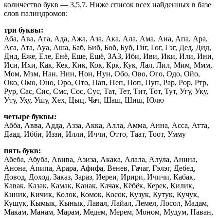
количество букв — 3,5,7. Ниже список всех найденных в базе
слов палиндромов:
три буквы:
Аба, Ава, Ага, Ада, Ажа, Аза, Ака, Ала, Ама, Ана, Апа, Ара,
Аса, Ата, Ауа, Аша, Баб, Биб, Боб, Буб, Гиг, Гог, Гэг, Дед, Дид,
Днд, Еже, Еле, Енё, Еше, Ещё, ЗАЗ, Иби, Иви, Ики, Или, Ини,
Иси, Ихи, Как, Кек, Кик, Кок, Крк, Кук, Лал, Лил, Мим, Ммм,
Мом, Мэм, Нан, Нин, Нон, Нун, Обо, Ово, Ого, Одо, Ойо,
Око, Омо, Оно, Оро, Ото, Пап, Пеп, Поп, Пуп, Рар, Рор, Ртр,
Рур, Сас, Сис, Смс, Сос, Сус, Тат, Тет, Тит, Тот, Тут, Угу, Уку,
Уту, Уху, Ушу, Хех, Цыц, Чач, Шаш, Шиш, Юлю
четыре буквы:
Абба, Авва, Адда, Азза, Акка, Алла, Амма, Анна, Асса, Атта,
Даад, Ибби, Иззи, Илли, Иччи, Отто, Таат, Тоот, Умму
пять букв:
Абеба, Абуба, Авива, Азиза, Акака, Алала, Алула, Анина,
Анона, Апипа, Арара, Афифа, Венев, Гачаг, Гэлэг, Дебед,
Довод, Доход, Заказ, Зараз, Иереи, Ирири, Ичичи, Кабак,
Кавак, Казак, Камак, Канак, Качак, Кёбёк, Керек, Килик,
Киник, Кичик, Колок, Комок, Косок, Кузук, Кутук, Кучук,
Кушук, Кымык, Кынык, Лавал, Лайал, Лемел, Лосол, Мадам,
Макам, Манам, Марам, Медем, Мерем, Моном, Мудум, Наван,