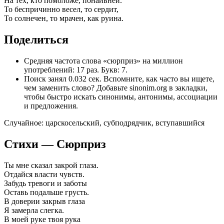
На тех, кто помоложе, понаивней.
То беспричинно весел, то сердит,
То солнечен, то мрачен, как руина.
Поделиться
Средняя частота слова «сюрприз» на миллион
употреблений: 17 раз. Букв: 7.
Поиск занял 0.032 сек. Вспомните, как часто вы ищете,
чем заменить слово? Добавьте sinonim.org в закладки,
чтобы быстро искать синонимы, антонимы, ассоциации
и предложения.
Случайное:
царскосельский
,
субподрядчик
,
вступавшийся
Стихи — Сюрприз
Ты мне сказал закрой глаза.
Отдайся власти чувств.
Забудь тревоги и заботы
Оставь подальше грусть.
В доверии закрыв глаза
Я замерла слегка.
В моей руке твоя рука