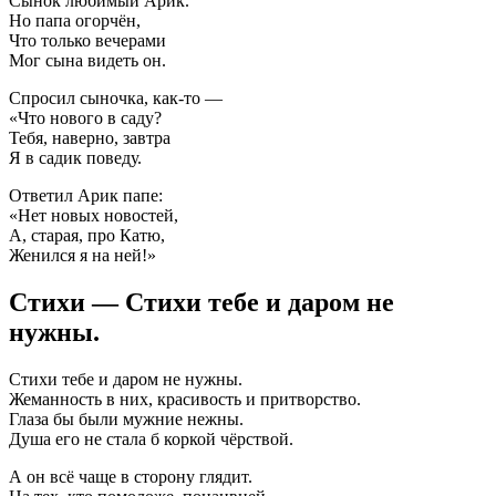
Сынок любимый Арик.
Но папа огорчён,
Что только вечерами
Мог сына видеть он.
Спросил сыночка, как-то —
«Что нового в саду?
Тебя, наверно, завтра
Я в садик поведу.
Ответил Арик папе:
«Нет новых новостей,
А, старая, про Катю,
Женился я на ней!»
Стихи — Стихи тебе и даром не
нужны.
Стихи тебе и даром не нужны.
Жеманность в них, красивость и притворство.
Глаза бы были мужние нежны.
Душа его не стала б коркой чёрствой.
А он всё чаще в сторону глядит.