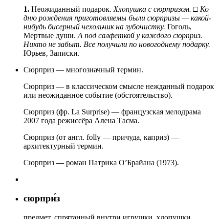
1.
Неожиданный подарок.
Хлопушка с сюрпризом.
□
Ко
дню рождения приготовляемы были сюрпризы — какой-
нибудь бисерный чехольчик на зубочистку.
Гоголь,
Мертвые души
.
А под салфеткой у каждого сюрприз.
Никто не забыт. Все получили по новогоднему подарку.
Юрьев, Записки.
Сюрприз — многозначный термин.
Сюрприз — в классическом смысле нежданный подарок
или неожиданное событие (обстоятельство).
Сюрприз (фр. La Surprise) — французская мелодрама
2007 года режиссёра Алена Тасма.
Сюрприз (от англ. folly — причуда, каприз) —
архитектурный термин.
Сюрприз — роман Патрика О’Брайана (1973).
сюрпри́з
предмет
, спрятанный внутри игрушки, хлопушки