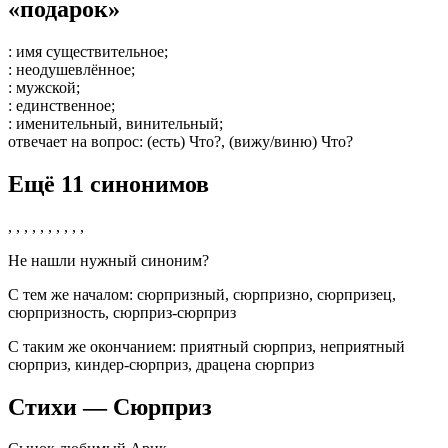
«подарок»
: имя существительное;
: неодушевлённое;
: мужской;
: единственное;
: именительный, винительный;
отвечает на вопрос
: (есть) Что?, (вижу/виню) Что?
Ещё 11 синонимов
, , , , , , , , , ,
Не нашли нужный синоним?
С тем же началом:
сюрпризный
,
сюрпризно
,
сюрпризец
,
сюрпризность
,
сюрприз-сюрприз
С таким же окончанием:
приятный сюрприз
,
неприятный
сюрприз
,
киндер-сюрприз
,
драцена сюрприз
Стихи — Сюрприз