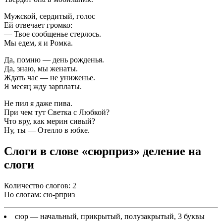
Мужской, сердитый, голос
Ей отвечает громко:
— Твое сообщенье стерлось.
Мы едем, я и Ромка.
Да, помню — день рожденья.
Да, знаю, мы женаты.
Ждать час — не униженье.
Я месяц жду зарплаты.
Не пил я даже пива.
При чем тут Светка с Любкой?
Что вру, как мерин сивый?
Ну, ты — Отелло в юбке.
Слоги в слове «сюрприз» деление на
слоги
Количество слогов: 2
По слогам: сю-рприз
сюр
— начальный, прикрытый, полузакрытый, 3 буквы