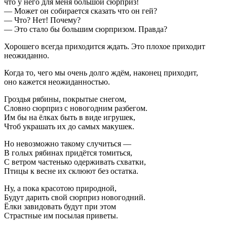
что у него для меня большой сюрприз!
— Может он собирается сказать что он гей?
— Что?
Нет
! Почему?
— Это стало бы большим сюрпризом.
Правда
?
Хорошего всегда приходится ждать. Это
плохое
приходит
неожиданно.
Когда то, чего мы очень долго ждём, наконец приходит,
оно кажется неожиданностью.
Гроздья рябины, покрытые снегом,
Словно сюрприз с новогодним разбегом.
Им бы на ёлках быть в виде игрушек,
Чтоб украшать их до самых макушек.
Но невозможно такому случиться —
В голых рябинах придётся томиться,
С ветром частенько одерживать схватки,
Птицы к весне их склюют без остатка.
Ну, а пока красотою природной,
Будут дарить свой сюрприз новогодний.
Ёлки завидовать будут при этом
Страстные им посылая приветы.