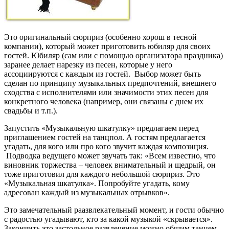
Это оригинальный сюрприз (особенно хорош в тесной
компании), который может приготовить юбиляр для своих
гостей. Юбиляр (сам или с помощью организатора праздника)
заранее делает нарезку из песен, которые у него
ассоциируются с каждым из гостей. Выбор может быть
сделан по принципу музыкальных предпочтений, внешнего
сходства с исполнителями или значимости этих песен для
конкретного человека (например, они связаны с днем их
свадьбы и т.п.).
Запустить «Музыкальную шкатулку» предлагаем перед
приглашением гостей на танцпол. А гостям предлагается
угадать, для кого или про кого звучит каждая композиция.
Подводка ведущего может звучать так: «Всем известно, что
виновник торжества – человек внимательный и щедрый, он
тоже приготовил для каждого небольшой сюрприз. Это
«Музыкальная шкатулка». Попробуйте угадать, кому
адресован каждый из музыкальных отрывков».
Это замечательный раазвлекательный момент, и гости обычно
с радостью угадывают, кто за какой музыкой «скрывается».
Закончить это застольное развлечение можно общим танцем.