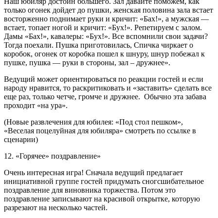
Наш юбиляр достоин большего. Зал давайте поможем, как
только огонек дойдет до пушки, женская половина зала встает
восторженно поднимает руки и кричит: «Бах!», а мужская —
встает, топает ногой и кричит: «Бух!». Репетируем с залом.
Дамы «Бах!», кавалеры: «Бух!». Все вспомнили свои задачи?
Тогда поехали. Пушка приготовилась, Спичка чиркает о
коробок, огонек от коробка пошел к шнуру, шнур побежал к
пушке, пушка — руки в стороны, зал – дружнее».
Ведущий может ориентироваться по реакции гостей и если
народу нравится, то раскритиковать и «заставить» сделать все
еще раз, только четче, громче и дружнее. Обычно эта забава
проходит «на ура».
(Новые развлечения для юбилея: «Под стол пешком»,
«Веселая поцелуйная для юбиляра» смотреть по ссылке в
сценарии)
12. «Горячее» поздравление»
Очень интересная игра! Сначала ведущий предлагает
инициативной группе гостей придумать сногсшибательное
поздравление для виновника торжества. Потом это
поздравление записывают на красивой открытке, которую
разрезают на несколько частей.