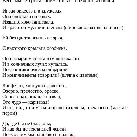
Веселым ветерком гонима (шляпа наездницы и конь)
Играл оркестр и в кружевах
Она блистала на балах.
Изящно, ярко танцевала,
И красотой мужчин пленяла (широкополая шляпа и веер)
Ей без цветов жизнь не ярка,
С высокого крыльца особняка,
Она розарием огромным любовалась
И в солнечных лучах купалась.
Поклонники букеты ей дарили
И комплименты говорили! (шляпа с цветами)
Конфетти, хлопушки, блёстки,
Озорно, прелестно, броско,
Снова праздник нас позвал,
Это чудо — карнавал!
И она под этой маской обольстительна, прекрасна! (маска с
пером)
Да, где бы не была она,
И как бы не текла дней череда,
Посмотрим мы на право и налево,