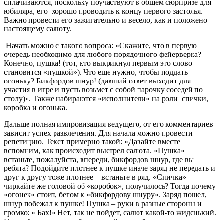
сплачиваются, поскольку поучаствуют в общем сюрпризе для
юбиляра, его хорошо проводить к концу первого застолья.
Важно провести его зажигательно и весело, как и положено
настоящему салюту.
Начать можно с такого вопроса: «Скажите, что в первую
очередь необходимо для любого порядочного фейерверка?
Конечно, пушка! (тот, кто выкрикнул первым это слово —
становится «пушкой»). Что еще нужно, чтобы поддать
огоньку? Бикфордов шнур! (давший ответ выходит для
участия в игре и пусть возьмет с собой парочку соседей по
столу)». Также набираются «исполнители» на роли спички,
коробка и огонька.
Дальше полная импровизация ведущего, от его комментариев
зависит успех развлечения. Для начала можно провести
репетицию. Текст примерно такой: «Давайте вместе
вспомним, как происходит выстрел салюта. «Пушка»
встаньте, пожалуйста, впереди, бикфордов шнур, где вы
ребята? Подойдите плотнее к пушке иначе заряд не передать и
друг к другу тоже плотнее – встаньте в ряд. «Спичка»
чиркайте же головой об «коробок», получилось? Тогда почему
«огонек» стоит, бегом к «бикфордову шнуру». Заряд пошел,
шнур побежал к пушке! Пушка – руки в разные стороны и
громко: « Бах!» Нет, так не пойдет, салют какой-то жиденький.