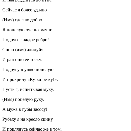
Сейчас я более удачно
(Имя) сделаю добро.
Я поцелую очень смачно
Подруге каждое ребро!
Спою (имя) алилуйя
И разгоню ее тоску.
Подругу в ушко поцелую
И прокричу «Ку-ка-ре-ку!».
Пусть я, испытывая муку,
(Имя) поцелую руку,
А мужа в губы засосу!
Рубаху я на кресло скину
И поклянусь сейчас же в том,