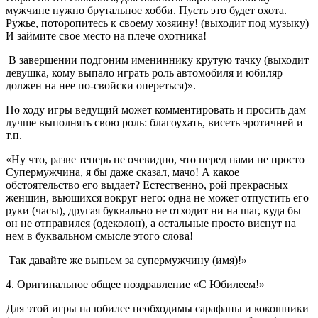
мужчине нужно брутальное хобби. Пусть это будет охота.
Ружье, поторопитесь к своему хозяину! (выходит под музыку)
И займите свое место на плече охотника!
В завершении подгоним имениннику крутую тачку (выходит
девушка, кому выпало играть роль автомобиля и юбиляр
должен на нее по-свойски опереться)».
По ходу игры ведущий может комментировать и просить дам
лучше выполнять свою роль: благоухать, висеть эротичней и
т.п.
«Ну что, разве теперь не очевидно, что перед нами не просто
Супермужчина, я бы даже сказал, мачо! А какое
обстоятельство его выдает? Естественно, рой прекрасных
женщин, вьющихся вокруг него: одна не может отпустить его
руки (часы), другая буквально не отходит ни на шаг, куда бы
он не отправился (одеколон), а остальные просто виснут на
нем в буквальном смысле этого слова!
Так давайте же выпьем за супермужчину (имя)!»
4. Оригинальное общее поздравление «С Юбилеем!»
Для этой игры на юбилее необходимы сарафаны и кокошники