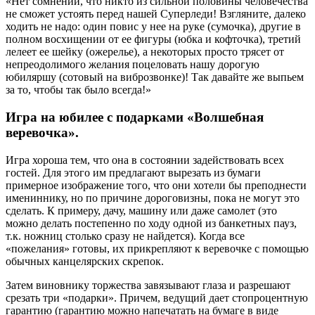
«Нет сомнений, что никто из сильной половины человечества
не сможет устоять перед нашей Суперледи! Взгляните, далеко
ходить не надо: один повис у нее на руке (сумочка), другие в
полном восхищении от ее фигуры (юбка и кофточка), третий
лелеет ее шейку (ожерелье), а некоторых просто трясет от
непреодолимого желания поцеловать нашу дорогую
юбиляршу (сотовый на виброзвонке)! Так давайте же выпьем
за то, чтобы так было всегда!»
Игра на юбилее с подарками «Волшебная
веревочка».
Игра хороша тем, что она в состоянии задействовать всех
гостей. Для этого им предлагают вырезать из бумаги
примерное изображение того, что они хотели бы преподнести
имениннику, но по причине дороговизны, пока не могут это
сделать. К примеру, дачу, машину или даже самолет (это
можно делать постепенно по ходу одной из банкетных пауз,
т.к. ножниц столько сразу не найдется). Когда все
«пожелания» готовы, их прикрепляют к веревочке с помощью
обычных канцелярских скрепок.
Затем виновнику торжества завязывают глаза и разрешают
срезать три «подарки». Причем, ведущий дает стопроцентную
гарантию (гарантию можно напечатать на бумаге в виде