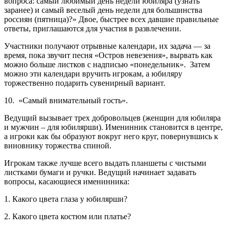
вопроса: самый любимый день недели юбиляра (узнать
заранее) и самый веселый день недели для большинства
россиян (пятница)?» Двое, быстрее всех давшие правильные
ответы, приглашаются для участия в развлечении.
Участники получают отрывные календари, их задача — за
время, пока звучит песня «Остров невезения», вырвать как
можно больше листков с надписью «понедельник». Затем
можно эти календари вручить игрокам, а юбиляру
торжественно подарить сувенирный вариант.
10. «Самый внимательный гость».
Ведущий вызывает трех добровольцев (женщин для юбиляра
и мужчин – для юбилярши). Именинник становится в центре,
а игроки как бы образуют вокруг него круг, повернувшись к
виновнику торжества спиной.
Игрокам также лучше всего выдать планшеты с чистыми
листками бумаги и ручки. Ведущий начинает задавать
вопросы, касающиеся именинника:
1. Какого цвета глаза у юбилярши?
2. Какого цвета костюм или платье?