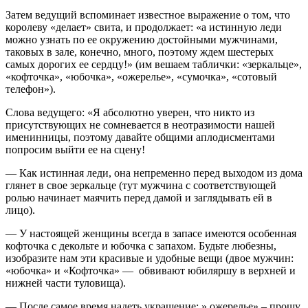
Затем ведущий вспоминает известное выражение о том, что
королеву «делает» свита, и продолжает: «а истинную леди
можно узнать по ее окружению достойными мужчинами,
таковых в зале, конечно, много, поэтому ждем шестерых
самых дорогих ее сердцу!» (им вешаем таблички: «зеркальце»,
«кофточка», «юбочка», «ожерелье», «сумочка», «сотовый
телефон»).
Слова ведущего: «Я абсолютно уверен, что никто из
присутствующих не сомневается в неотразимости нашей
именинницы, поэтому давайте общими аплодисментами
попросим выйти ее на сцену!
— Как истинная леди, она непременно перед выходом из дома
глянет в свое зеркальце (тут мужчина с соответствующей
ролью начинает маячить перед дамой и заглядывать ей в
лицо).
— У настоящей женщины всегда в запасе имеются особенная
кофточка с декольте и юбочка с запахом. Будьте любезны,
изобразите нам эти красивые и удобные вещи (двое мужчин:
«юбочка» и «Кофточка» — обвивают юбиляршу в верхней и
нижней части туловища).
— После самое время надеть украшение: » ожерелье» – прошу,