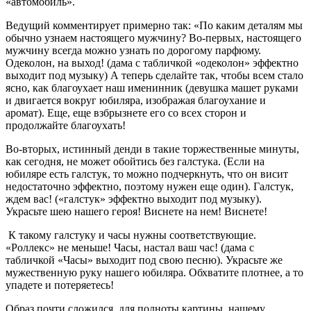
«автомобиль».
Ведущий комментирует примерно так: «По каким деталям мы
обычно узнаем настоящего мужчину? Во-первых, настоящего
мужчину всегда можно узнать по дорогому парфюму.
Одеколон, на выход! (дама с табличкой «одеколон» эффектно
выходит под музыку) А теперь сделайте так, чтобы всем стало
ясно, как благоухает наш именинник (девушка машет руками
и двигается вокруг юбиляра, изображая благоухание и
аромат). Еще, еще взбрызнете его со всех сторон и
продолжайте благоухать!
Во-вторых, истинный денди в такие торжественные минуты,
как сегодня, не может обойтись без галстука. (Если на
юбиляре есть галстук, то можно подчеркнуть, что он висит
недостаточно эффектно, поэтому нужен еще один). Галстук,
ждем вас! («галстук» эффектно выходит под музыку).
Украсьте шею нашего героя! Виснете на нем! Виснете!
К такому галстуку и часы нужны соответствующие.
«Роллекс» не меньше! Часы, настал ваш час! (дама с
табличкой «Часы» выходит под свою песню). Украсьте же
мужественную руку нашего юбиляра. Обхватите плотнее, а то
упадете и потеряетесь!
Образ почти сложился, для полноты картины, нашему