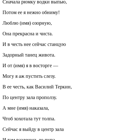
Сначала рюмку водки выпью,
Потом ее я нежно обниму!
Люблю (имя) озорную,
Она прекрасна и чиста.
И в честь нее сейчас станцую
Задорный танец живота.
И от (имя) я в восторге —
Могу я аж пустить слезу.
В ее честь, как Василий Теркин,
По центру зала проползу.
А мне (имя) наказала,
Чтоб хохотала тут толпа.
Сейчас я выйду в центр зала
И там разденусь до пупа.