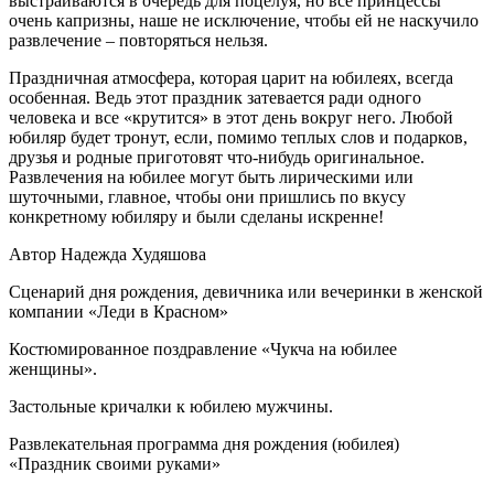
выстраиваются в очередь для поцелуя, но все принцессы
очень капризны, наше не исключение, чтобы ей не наскучило
развлечение – повторяться нельзя.
Праздничная атмосфера, которая царит на юбилеях, всегда
особенная. Ведь этот праздник затевается ради одного
человека и все «крутится» в этот день вокруг него. Любой
юбиляр будет тронут, если, помимо теплых слов и подарков,
друзья и родные приготовят что-нибудь оригинальное.
Развлечения на юбилее могут быть лирическими или
шуточными, главное, чтобы они пришлись по вкусу
конкретному юбиляру и были сделаны искренне!
Автор Надежда Худяшова
Сценарий дня рождения, девичника или вечеринки в женской
компании «Леди в Красном»
Костюмированное поздравление «Чукча на юбилее
женщины».
Застольные кричалки к юбилею мужчины.
Развлекательная программа дня рождения (юбилея)
«Праздник своими руками»