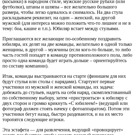
(косынки) в народном стиле, мужские русские рубахи (или
футболки), штаны и шляпы – все желательно большого
размера, чтобы легко одевалось и снималось. На два стула
раскладываем реквизит, на один – женский, на другой
мужской (для интереса можно положить что-то лишнее и не в
тему: боа, кашне и т.п.). Юбиляр встает между стульями.
Приглашаются все желающие по-особенному поздравить
юбиляра, их делят на две команды, желательно в одной только
женщины, в другой – мужчины (если кого-то больше, то либо
часть гостей попадет в команду противоположного пола, либо
просто одна команда будет играть дольше – ориентируйтесь
по составу компании).
Итак, команды выстраиваются на старте (финишем для них
будут стулья или столы с нарядами). Стартуют первые
участники из мужской и женской команды, их задача:
добежать до стульев, надеть на себя наряд, скомплектованный
по собственному выбору, затем «пристроиться» к юбиляру с
двух сторон и громко крикнуть «С юбилеем!» (ведущий или
фотограф должен стоять начеку с фотоаппаратом). Потом эти
участники бегут назад, быстро раздеваются, и на их место
торопятся следующие игроки.
Эта эстафета — для развлечения, ведущий «провоцирует»