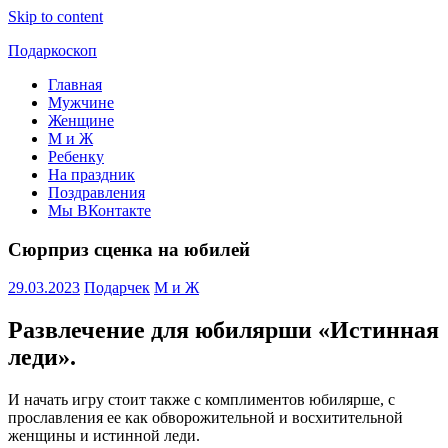
Skip to content
Подаркоскоп
Главная
Поможем
Мужчине
выбрать
Женщине
что
М и Ж
подарить
Ребенку
На праздник
Поздравления
Мы ВКонтакте
Сюрприз сценка на юбилей
29.03.2023
Подарчек
М и Ж
Развлечение для юбилярши «Истинная
леди».
И начать игру стоит также с комплиментов юбилярше, с
прославления ее как обворожительной и восхитительной
женщины и истинной леди.