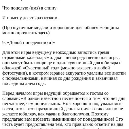
Что поцелую (имя) в спину
И прыгну десять раз козлом.
(Про шуточные медали и коронации для юбилея женщины
можно прочитать здесь)
9. «Долой понедельники!»
Для этой игры ведущему необходимо запастись тремя
отрывными календарями: два – непосредственно для игры,
они могут быть попроще и один сувенирный для юбиляра с
обложкой «Счастливый год» (можно заказать в любой
фотостудии), в котором заранее аккуратно удалены все листки
с понедельниками, начиная со дня рождения и заканчивая
последним днем года.
Перед началом игры ведущий обращается к гостям со
словами: «В одной известной песне поется о том, что нет дня
несчастнее, чем понедельник. Но я хорошо знаю, уважаемые
гости, что в этот праздничный день вы ничего так сильно не
желаете юбиляру, как удачи и благополучия. Поэтому
предлагаю вам избавить именинника от понедельников! Это
честь будет предоставлена тем, кто правильно ответит на два