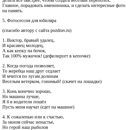
делать все быстрее, чтобы создать веселый переполох.
Главное, порадовать именинника, и сделать интересные фото
на память.
5. Фотосессия для юбиляра
(спасибо автору с сайта pozdrav.ru)
1. Виктор, бравый удалец,
И красавец молодец,
А как кепку на бочок,
Так 100% мужичок! (дефилирует в кепочке)
2. Когда погода позволяет,
То жеребца наш друг седлает
И мчится по лугам долинам
Веселым ветерком, гонимый! (скачет на лошадке)
3. Конь конечно хорошо,
Но машина лучше,
Я б в водители пошёл
Пусть меня научат (едет на машине)
4. К сожаленью или к счастью,
За окном сейчас ненастье,
Но герой наш рыболов