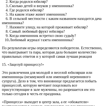
2. Когда родился юбиляр?
3..Сколько детей и внуков у именинника?
4. Где родился юбиляр?
5. На каком этаже живет именинник?
6. В сельской местности с каким названием находится дача
именинника?
7. Назовите улицу, на которой проживает юбиляр?
8. Самый любимый фрукт юбиляра?
9. Когда именинник встретил свою судьбу?
10.Любимый журнал/ газета именинника?
По результатам игры определяются победители. Естественно,
что выигрывает та пара, которая дала большее количество
правильных ответов и у которой самая лучшая реакция
15. «Зацелуй принцессу!»
Это развлечения для молодой и веселой юбилярши или
именинницы (незамужней или имеющей неревнивого
супруга). Дело в том, что виновнице предлагается побыть
принцессой, которую мечтают поцеловать все
присутствующие в зале мужчины, но разрешается им это
только сегодня в честь ее праздника.
«Принцесса» выходит в центр зала, а ее «обожатели»