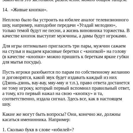
14. «Живые кнопки».
Неплохо было бы устроить на юбилее аналог телевизионного
шоу, например, наподобие передачи «Угадай мелодию»,
только темой будут не песни, а жизнь виновника торжества. В
качестве кнопок выступят мужчины, а дамы будут игроками.
Для игры оптимально пригласить три пары, мужчин сажаем
на стулья и выдаем красивые беретки с «кнопкой» на голову
(в качестве «кнопки» можно пришить к береткам яркие губки
для мытья посуды).
Пусть игроки разобьются по парам по собственному желанию
и договорятся, какой звук будет издавать каждый из них
(Дзинь-дзинь, вау-вау, мяу-мяу и т.п.), право ответа достанется
не тому игроку, который первый вспомнил правильный ответ,
а тому, кто первый нажал на свою «кнопку» и та,
соответственно, издала сигнал. Здесь все, как в настоящем
шоу.
Какие же могут быть вопросы? Они, конечно же, должны
касаться именинника. Например:
1. Сколько букв в слове «юбилей»?