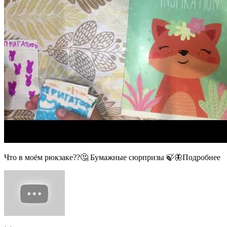
Что в моём рюкзаке??🤔 Бумажные сюрпризы 🍃🦋Подробнее