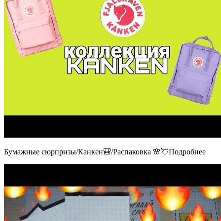
Бумажные сюрпризы/Канкен🎒/Распаковка 🌸💘Подробнее