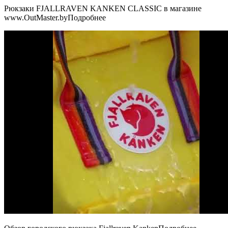
Рюкзаки FJALLRAVEN KANKEN CLASSIC в магазине
www.OutMaster.byПодробнее