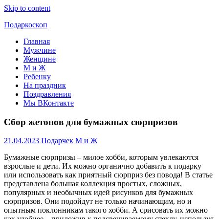
Skip to content
Подаркоскоп
Главная
Поможем
Мужчине
выбрать
Женщине
что
М и Ж
подарить
Ребенку
На праздник
Поздравления
Мы ВКонтакте
Сбор жетонов для бумажных сюрпризов
21.04.2023
Подарчек
М и Ж
Бумажные сюрпризы – милое хобби, которым увлекаются
взрослые и дети. Их можно органично добавить к подарку
или использовать как приятный сюрприз без повода! В статье
представлена большая коллекция простых, сложных,
популярных и необычных идей рисунков для бумажных
сюрпризов. Они подойдут не только начинающим, но и
опытным поклонникам такого хобби. А срисовать их можно
как удобнее – приложив к подсвечиваемому стеклу, используя