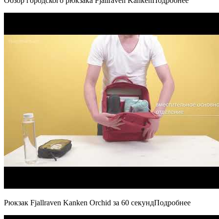
Обзор городского рюкзака Fjallraven KankenПодробнее
Рюкзак Fjallraven Kanken Orchid за 60 секундПодробнее