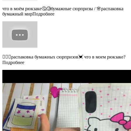
что в моём рюкзаке🤔🧐бумажные сюрпризы / 🌸распаковка
бумажный мирПодробнее
🙇🏼‍♀️распаковка бумажных сюрпризов💓 что в моем рюкзаке?
Подробнее