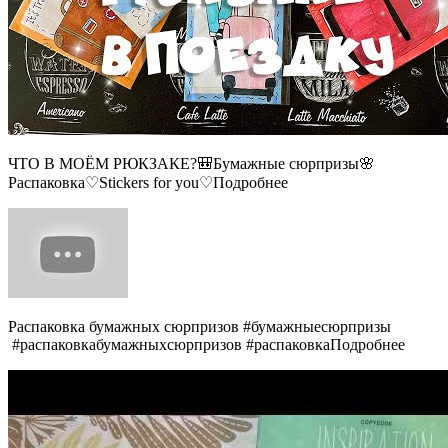
ЧТО В МОЁМ РЮКЗАКЕ?🎒Бумажные сюрпризы🌸
Распаковка♡Stickers for you♡Подробнее
Распаковка бумажных сюрпризов #бумажныесюрпризы
#распаковкабумажныхсюрпризов #распаковкаПодробнее