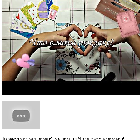
Бумажные сюрпризы💕 коллекция Что в моем рюкзаке💓