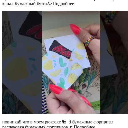
канал Бумажный бутик🤍Подробнее
новинка‼️ что в моем рюкзаке 🎒 🧃бумажные сюрпризы
распаковка бумажных сюрпризов 🧃Подробнее