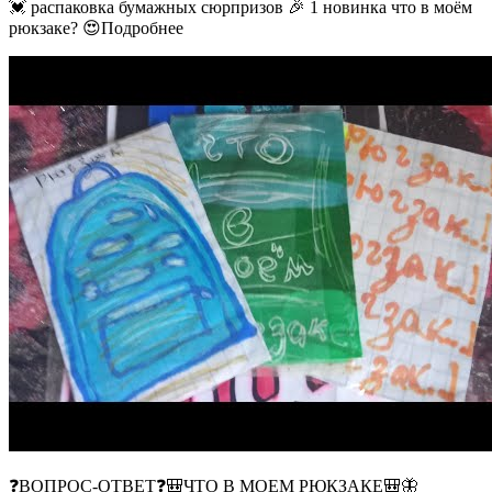
💓 распаковка бумажных сюрпризов 🎉 1 новинка что в моём
рюкзаке? 😍Подробнее
❓ВОПРОС-ОТВЕТ❓🎒ЧТО В МОЕМ РЮКЗАКЕ🎒🦋