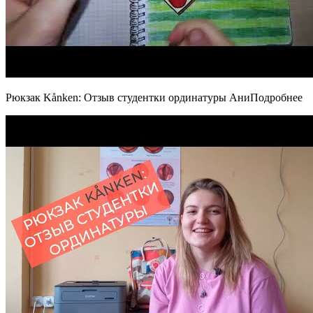
Рюкзак Kånken: Отзыв студентки ординатуры АниПодробнее