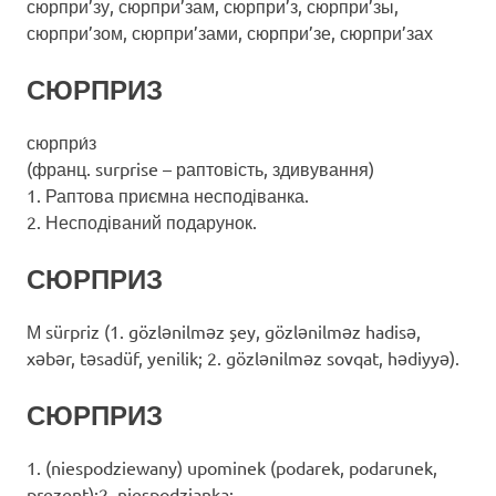
сюрпри’зу, сюрпри’зам, сюрпри’з, сюрпри’зы,
сюрпри’зом, сюрпри’зами, сюрпри’зе, сюрпри’зах
СЮРПРИЗ
сюрпри́з
(франц. surprise – раптовість, здивування)
1. Раптова приємна несподіванка.
2. Несподіваний подарунок.
СЮРПРИЗ
М sürpriz (1. gözlənilməz şey, gözlənilməz hadisə,
xəbər, təsadüf, yenilik; 2. gözlənilməz sovqat, hədiyyə).
СЮРПРИЗ
1. (niespodziewany) upominek (podarek, podarunek,
prezent);2. niespodzianka;