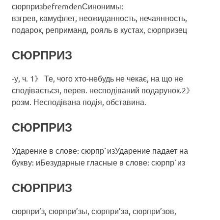
сюрпризbefremdenСинонимы:
взгрев, камуфлет, неожиданность, нечаянность,
подарок, реприманд, рояль в кустах, сюрпризец
СЮРПРИЗ
-у, ч. 1》 Те, чого хто-небудь не чекає, на що не
сподівається, перев. несподіваний подарунок.2》
розм. Несподівана подія, обставина.
СЮРПРИЗ
Ударение в слове: сюрпр`изУдарение падает на
букву: иБезударные гласные в слове: сюрпр`из
СЮРПРИЗ
сюрпри’з, сюрпри’зы, сюрпри’за, сюрпри’зов,