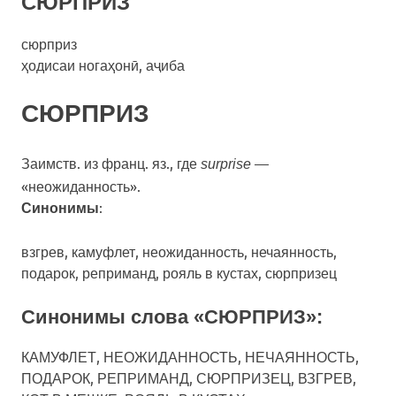
СЮРПРИЗ
сюрприз
ҳодисаи ногаҳонӣ, аҷиба
СЮРПРИЗ
Заимств. из франц. яз., где
—
surprise
«неожиданность».
:
Синонимы
взгрев, камуфлет, неожиданность, нечаянность,
подарок, реприманд, рояль в кустах, сюрпризец
Синонимы слова «СЮРПРИЗ»:
КАМУФЛЕТ, НЕОЖИДАННОСТЬ, НЕЧАЯННОСТЬ,
ПОДАРОК, РЕПРИМАНД, СЮРПРИЗЕЦ, ВЗГРЕВ,