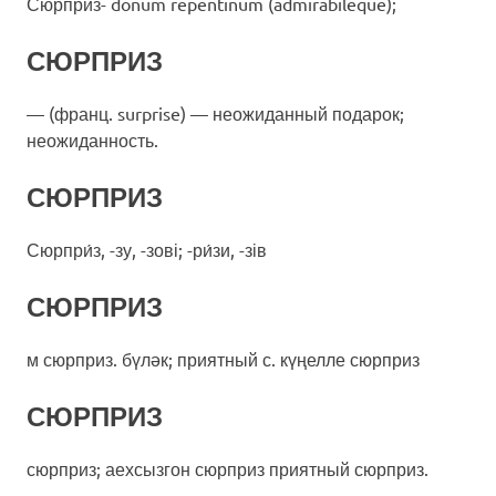
Сюрприз- donum repentinum (admirabileque);
СЮРПРИЗ
— (франц. surprise) — неожиданный подарок;
неожиданность.
СЮРПРИЗ
Сюрпри́з, -зу, -зові; -ри́зи, -зів
СЮРПРИЗ
м сюрприз. бүләк; приятный с. күңелле сюрприз
СЮРПРИЗ
сюрприз; аехсызгон сюрприз приятный сюрприз.