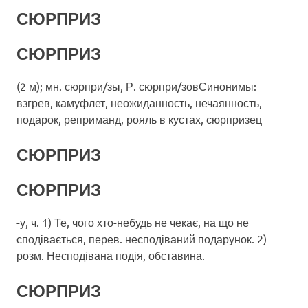
СЮРПРИЗ
СЮРПРИЗ
(2 м); мн. сюрпри/зы, Р. сюрпри/зовСинонимы:
взгрев, камуфлет, неожиданность, нечаянность,
подарок, реприманд, рояль в кустах, сюрпризец
СЮРПРИЗ
СЮРПРИЗ
-у, ч. 1) Те, чого хто-небудь не чекає, на що не
сподівається, перев. несподіваний подарунок. 2)
розм. Несподівана подія, обставина.
СЮРПРИЗ