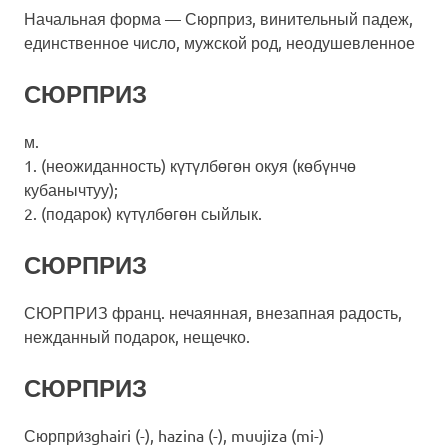
Начальная форма — Сюрприз, винительный падеж,
единственное число, мужской род, неодушевленное
СЮРПРИЗ
м.
1. (неожиданность) күтүлбөгөн окуя (көбүнчө
кубанычтуу);
2. (подарок) күтүлбөгөн сыйлык.
СЮРПРИЗ
СЮРПРИЗ франц. нечаянная, внезапная радость,
нежданный подарок, нещечко.
СЮРПРИЗ
Сюрпри́зghairi (-), hazina (-), muujiza (mi-)