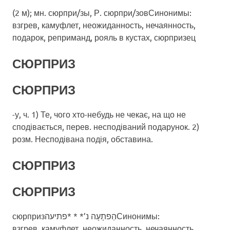
(2 м); мн. сюрпри/зы, Р. сюрпри/зовСинонимы:
взгрев, камуфлет, неожиданность, нечаянность,
подарок, реприманд, рояль в кустах, сюрпризец
СЮРПРИЗ
СЮРПРИЗ
-у, ч. 1) Те, чого хто-небудь не чекає, на що не
сподівається, перев. несподіваний подарунок. 2)
розм. Несподівана подія, обставина.
СЮРПРИЗ
СЮРПРИЗ
сюрпризהַפתָעָה נ’* * *פתיעהСинонимы:
взгрев, камуфлет, неожиданность, нечаянность,