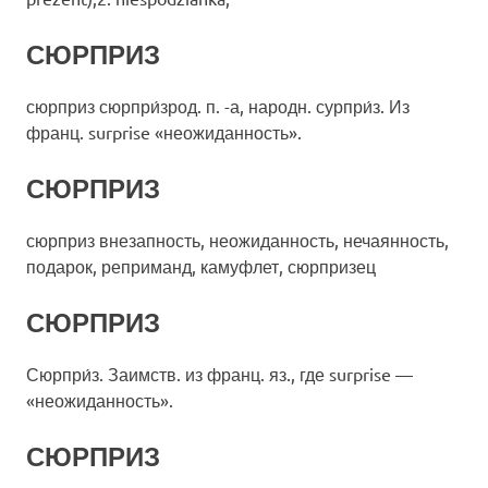
СЮРПРИЗ
сюрприз сюрпри́зрод. п. -а, народн. сурпри́з. Из
франц. surprise «неожиданность».
СЮРПРИЗ
сюрприз внезапность, неожиданность, нечаянность,
подарок, реприманд, камуфлет, сюрпризец
СЮРПРИЗ
Сюрпри́з. Заимств. из франц. яз., где surprise —
«неожиданность».
СЮРПРИЗ