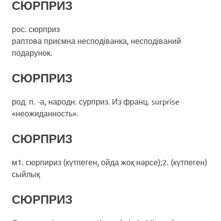
СЮРПРИЗ
рос. сюрприз
раптова приємна несподіванка, несподіваний
подарунок.
СЮРПРИЗ
род. п. -а, народн. сурприз. Из франц. surprise
«неожиданность».
СЮРПРИЗ
м1. сюрпириз (күтпеген, ойда жоқ нәрсе);2. (күтпеген)
сыйлық
СЮРПРИЗ