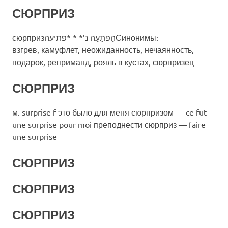
СЮРПРИЗ
сюрпризהַפתָעָה נ’* * *פתיעהСинонимы:
взгрев, камуфлет, неожиданность, нечаянность,
подарок, реприманд, рояль в кустах, сюрпризец
СЮРПРИЗ
м. surprise f это было для меня сюрпризом — ce fut
une surprise pour moi преподнести сюрприз — faire
une surprise
СЮРПРИЗ
СЮРПРИЗ
СЮРПРИЗ