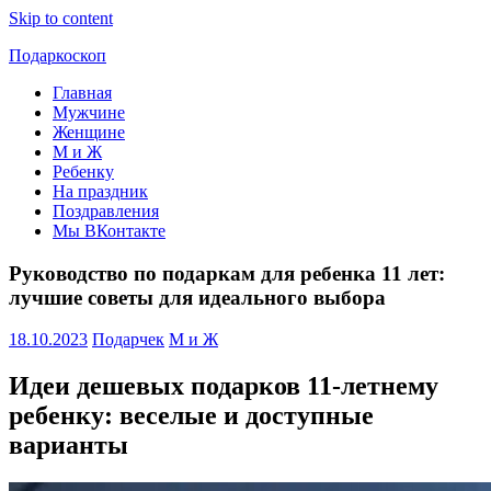
Skip to content
Подаркоскоп
Главная
Поможем
Мужчине
выбрать
Женщине
что
М и Ж
подарить
Ребенку
На праздник
Поздравления
Мы ВКонтакте
Руководство по подаркам для ребенка 11 лет:
лучшие советы для идеального выбора
18.10.2023
Подарчек
М и Ж
Идеи дешевых подарков 11-летнему
ребенку: веселые и доступные
варианты