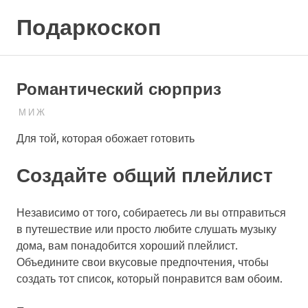
Skip
Подаркоскоп
to
content
Поможем
выбрать
что
Романтический сюрприз
подарить
03.04.2023
ПОДАРЧЕК
М И Ж
Для той, которая обожает готовить
Создайте общий плейлист
Независимо от того, собираетесь ли вы отправиться
в путешествие или просто любите слушать музыку
дома, вам понадобится хороший плейлист.
Объедините свои вкусовые предпочтения, чтобы
создать тот список, который понравится вам обоим.