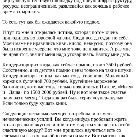
виртуальную тестовую площадку под новую инфраструктуру,
ресурсы неограниченные, развлекайся как хочешь в рабочее
время за зарплату.
То есть тут как бы ожидается какой-то подвох.
И тут-то мне и открылась истина, которая потом очень
пригодилась во взрослой жизни. Люди всегда судят по себе.
Моей маме не нравились киви, кисло, невкусно, поэтому она
была искренне уверена, что мне тоже не нравится. А раз мне
не нравится, значит меня надо уговаривать. Взятку мне дать.
Киндер-сюрприз тогда, как сейчас помню, стоил 3500 рублей.
Собственно, я из детства помню цены только на такие штуки.
Киндер полторы тонны, как мы тогда говорили. Молочный
коржик в булочной 700 рублей. Крутейшее мороженое-
батончики, которые тогда только появились в Питере, «Митя»
и «Даша» по 1500-2000 рублей. Ну и вот мне такое счастье
пару раз в месяц. Тогда как раз была серия «супер-акулы».
Если только буду кушать киви.
Следующие несколько месяцев потребовали от меня
нечеловеческих усилий. Вы когда-нибудь пробовали жрать
что-то реально вкусное и при этом стараться не делать особо
счастливую морду? Вот мне пришлось научиться есть со
слезами на глазах, жалобно глядя на маму. Вот смотри, как