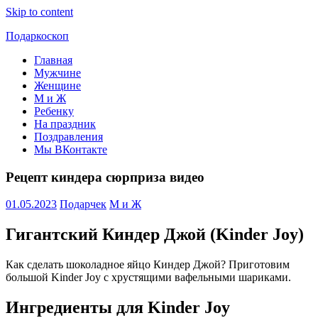
Skip to content
Подаркоскоп
Главная
Поможем
Мужчине
выбрать
Женщине
что
М и Ж
подарить
Ребенку
На праздник
Поздравления
Мы ВКонтакте
Рецепт киндера сюрприза видео
01.05.2023
Подарчек
М и Ж
Гигантский Киндер Джой (Kinder Joy)
Как сделать шоколадное яйцо Киндер Джой? Приготовим
большой Kinder Joy с хрустящими вафельными шариками.
Ингредиенты для Kinder Joy