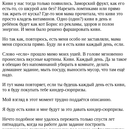
Киви у нас тогда только появились. Заморский фрукт, как его
есть-то, со шкурой али без? Нарезать ломтиками или прямо
так жрать от куска? Где-то моя мама прочитала, что киви это
просто кладезь витаминов. Одно (один?) киви в день и
ребёнок будет как кот Борис из рекламы, здоров и полон
энергии. И меня было решено фаршировать киви.
Но так как, повторюсь, есть меня особо не заставляли, мама
меня спросила прямо. Буду ли я есть киви каждый день, если.
Слово «если» прошло мимо моих ушей. В голове мгновенно
пронеслись вкусные картины. Киви. Каждый день. Да за такое
я обещаю без напоминаний убирать в комнате, делать
домашнее задание, мыть посуду, выносить мусор, что там ещё
надо.
И тут мама повторяет, если ты будешь каждый день есть киви,
то я буду покупать тебе киндер-сюрпризы.
Мой взгляд в этот момент трудно поддаётся описанию.
Я буду есть киви и мне будут за это давать киндер-сюрпризы.
Нечто подобное мне удалось пережить только спустя лет
пятнадцать, когда на работе дали задание построить