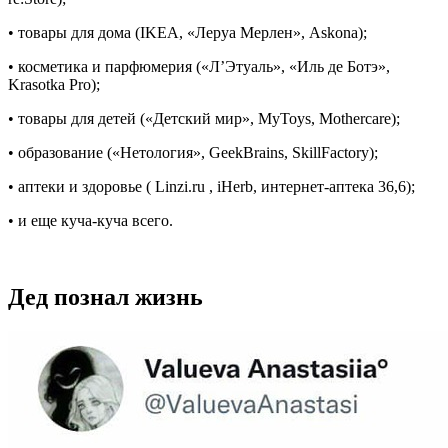
• товары для дома (IKEA, «Леруа Мерлен», Askona);
• косметика и парфюмерия («Л’Этуаль», «Иль де Ботэ»,
Krasotka Pro);
• товары для детей («Детский мир», MyToys, Mothercare);
• образование («Нетология», GeekBrains, SkillFactory);
• аптеки и здоровье ( Linzi.ru , iHerb, интернет-аптека 36,6);
• и еще куча-куча всего.
Дед познал жизнь