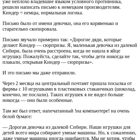
уже неплохо владевшие языком условного противника,
решили написать письмо к немецким производителям.
Киндер = немцы, нормальная логика.
Письмо было от имени девочки, она его корявенько и
старательно скопировала.
Письмо звучало примерно так: «Дорогие дяди, которые
делают Киндер — сюрпризы. Я, маленькая девочка из далекой
Сибири, была очень расстроена, когда не нашла в яйце
игрушку. Пожалуйста, сделайте так, чтобы дети никогда не
плакали, открывая Киндер — сюрпризы».
И это письмо мы даже отправили.
Через 2 месяца на центральный почтамт пришла посылка от
фирмы с 10 игрушками в пластиковых стаканчиках (шоколад,
конечно, не послали). Таких игрушек я не видел больше
никогда — они были особенные.
Там же был ответ, напечатанный !на компьютере! на очень
белой бумаге:
— Дорогая девочка из далекой Сибири. Наши игрушки для
детей всего мира собирают умные машины. Но, к сожалению,
даже умные машины иногда ошибаются. Мы не хотим, чтобы