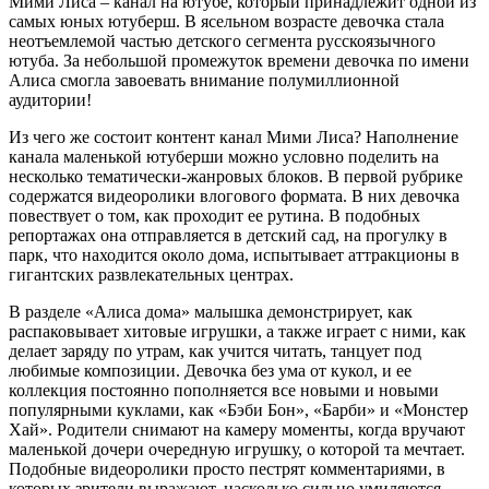
Мими Лиса – канал на ютубе, который принадлежит одной из
самых юных ютуберш. В ясельном возрасте девочка стала
неотъемлемой частью детского сегмента русскоязычного
ютуба. За небольшой промежуток времени девочка по имени
Алиса смогла завоевать внимание полумиллионной
аудитории!
Из чего же состоит контент канал Мими Лиса? Наполнение
канала маленькой ютуберши можно условно поделить на
несколько тематически-жанровых блоков. В первой рубрике
содержатся видеоролики влогового формата. В них девочка
повествует о том, как проходит ее рутина. В подобных
репортажах она отправляется в детский сад, на прогулку в
парк, что находится около дома, испытывает аттракционы в
гигантских развлекательных центрах.
В разделе «Алиса дома» малышка демонстрирует, как
распаковывает хитовые игрушки, а также играет с ними, как
делает заряду по утрам, как учится читать, танцует под
любимые композиции. Девочка без ума от кукол, и ее
коллекция постоянно пополняется все новыми и новыми
популярными куклами, как «Бэби Бон», «Барби» и «Монстер
Хай». Родители снимают на камеру моменты, когда вручают
маленькой дочери очередную игрушку, о которой та мечтает.
Подобные видеоролики просто пестрят комментариями, в
которых зрители выражают, насколько сильно умиляются