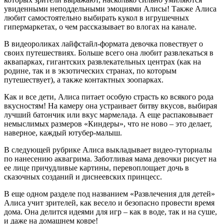
увиденными неподдельными эмоциями Алисы! Также Алиса
любит самостоятельно выбирать кукол в игрушечных
гипермаркетах, о чем рассказывает во влогах на канале.
В видеороликах лайфстайл-формата девочка повествует о
своих путешествиях. Больше всего она любит развлекаться в
аквапарках, гигантских развлекательных центрах (как на
родине, так и в экзотических странах, по которым
путешествует), а также контактных зоопарках.
Как и все дети, Алиса питает особую страсть ко всякого рода
вкусностям! На камеру она устраивает битву вкусов, выбирая
лучший батончик или вкус мармелада. А еще распаковывает
немыслимых размеров «Киндеры», что не ново – это делает,
наверное, каждый ютубер-малыш.
В следующей рубрике Алиса выкладывает видео-туториалы
по нанесению аквагрима. Заботливая мама девочки рисует на
ее лице причудливые картины, перевоплощает дочь в
сказочных созданий и диснеевских принцесс.
В еще одном разделе под названием «Развлечения для детей»
Алиса учит зрителей, как весело и безопасно провести время
дома. Она делится идеями для игр – как в воде, так и на суше,
и даже на домашнем ковре!