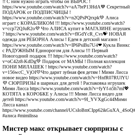
!! С ним нужно играть чтобы он ВЫРОС !
https://www.youtube.com/watch?v=aA7brP13HdA💙 Секретный
ПОДАРОК от ПОДПИСЧИЦЫ !
https://www.youtube.com/watch?v=n2QPsPQrxpk💚 Алиса
играет с КОРАБЛИКОМ !!! https://www.youtube.com/watch?
v=ccp72QJuR2o💜 Что АЛИСА купит в МАГАЗИНЕ игрушек
? https://www.youtube.com/watch?v=fIGdYcR_Cvs💝 НОВАЯ
одежда для РЕБОРНА Алисы ! Едем в детский магазин !
https://www.youtube.com/watch?v=IP6PsiBu7U4❤ Кукла Винкс
с РАДУЖНЫМ Единорогом для Алисы !!! Первый
Новогодний подарок !!! https://www.youtube.com/watch?
v=oC42z8-KdDg💚 Подарок от МАМЫ ! Полная коллекция
ПОНИ МИЛАШЕК ! https://www.youtube.com/watch?
v=156wcC_VjOI💛Что дарит зубная фея детям ! Мими Лисса
новое видео https://www.youtube.com/watch?v=HnfR07RUlYU
💜 СЮРПРИЗЫ в шариках для детей ! Распаковка игрушек
Мими Лисса https://www.youtube.com/watch?v=fyYf-n5h7mI💖
КОТЯТА в КОРОБКЕ у Алисы !!! Мими Лисса видео для
детей https://www.youtube.com/watch?v=9I_YVXgGc44Мими
Лисса канал
https://www.youtube.com/channel/UCsIoBmCIpp62ikGuXA_4So
#алиса #mimilissa
Мистер макс открывает сюрпризы с