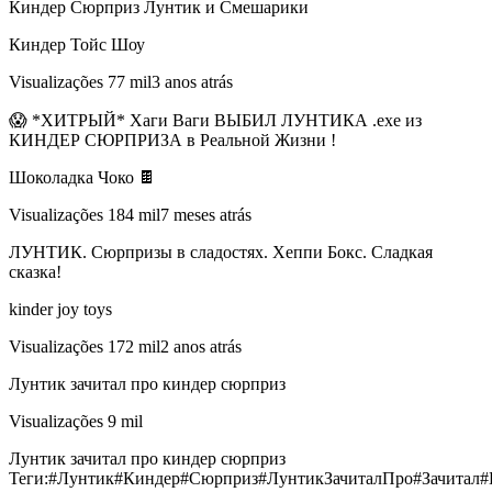
Киндер Сюрприз Лунтик и Смешарики
Киндер Тойс Шоу
Visualizações 77 mil3 anos atrás
😱 *ХИТРЫЙ* Хаги Ваги ВЫБИЛ ЛУНТИКА .ехе из
КИНДЕР СЮРПРИЗА в Реальной Жизни !
Шоколадка Чоко 🍫
Visualizações 184 mil7 meses atrás
ЛУНТИК. Сюрпризы в сладостях. Хеппи Бокс. Сладкая
сказка!
kinder joy toys
Visualizações 172 mil2 anos atrás
Лунтик зачитал про киндер сюрприз
Visualizações 9 mil
Лунтик зачитал про киндер сюрприз
Теги:#Лунтик#Киндер#Сюрприз#ЛунтикЗачиталПро#Зачитал#