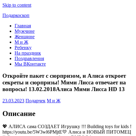
Skip to content
Подаркоскоп
Главная
Поможем
Мужчине
выбрать
Женщине
что
М и Ж
подарить
Ребенку
На праздник
Поздравления
Мы ВКонтакте
Откройте пакет с сюрпризом, и Алиса откроет
секреты и сюрпризы! Мими Лисса отвечает на
вопросы! 13.02.2018Алиса Мими Лисса HD 13
23.03.2023
Подарчек
М и Ж
Описание
💖 АЛИСА сама СОЗДАЕТ Игрушку !!! Building toys for kids !
https://youtu.be/5W3wl6PMjtE💛 Алиса и НОВЫЙ ПИТОМЕЦ