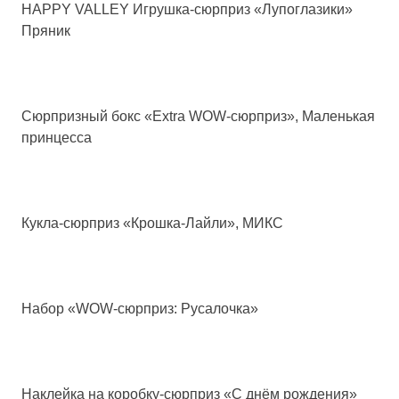
HAPPY VALLEY Игрушка-сюрприз «Лупоглазики»
Пряник
Сюрпризный бокс «Extra WOW-сюрприз», Маленькая
принцесса
Кукла-сюрприз «Крошка-Лайли», МИКС
Набор «WOW-сюрприз: Русалочка»
Наклейка на коробку-сюрприз «С днём рождения»