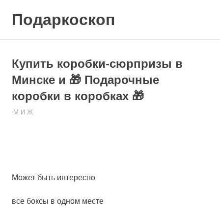
Skip
Подаркоскоп
to
content
Поможем
выбрать
что
Купить коробки-сюрпризы в
подарить
Минске и 🎁 Подарочные
коробки в коробках 🎁
24.03.2023
ПОДАРЧЕК
М И Ж
Может быть интересно
все боксы в одном месте