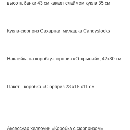
высота банки 43 см какает слаймом кукла 35 см
Кукла-сюрприз Сахарная милашка Candyslocks
Наклейка на коробку-сюрприз «Открывай», 42х30 см
Пакет—коробка «Сюрприз!23 х18 х11 см
Аксессуар хеллоуин «Коробка с сюрпризом»