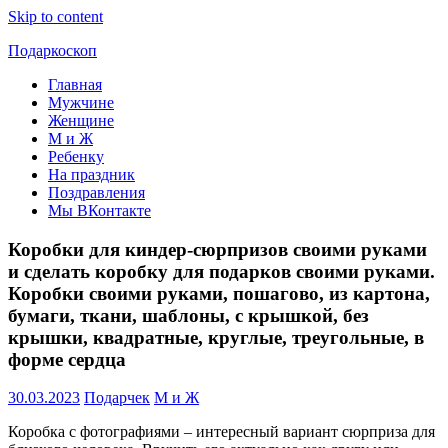
Skip to content
Подаркоскоп
Главная
Поможем
Мужчине
выбрать
Женщине
что
М и Ж
подарить
Ребенку
На праздник
Поздравления
Мы ВКонтакте
Коробки для киндер-сюрпризов своими руками
и сделать коробку для подарков своими руками.
Коробки своими руками, пошагово, из картона,
бумаги, ткани, шаблоны, с крышкой, без
крышки, квадратные, круглые, треугольные, в
форме сердца
30.03.2023
Подарчек
М и Ж
Коробка с фотографиями – интересный вариант сюрприза для