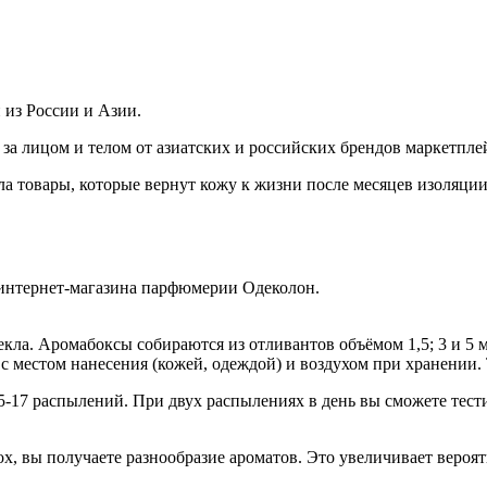
 из России и Азии.
за лицом и телом от азиатских и российских брендов маркетпле
а товары, которые вернут кожу к жизни после месяцев изоляции,
 интернет-магазина парфюмерии Одеколон.
текла. Аромабоксы собираются из отливантов объёмом 1,5; 3 и 5
с местом нанесения (кожей, одеждой) и воздухом при хранении. 
5-17 распылений. При двух распылениях в день вы сможете тести
box, вы получаете разнообразие ароматов. Это увеличивает вер