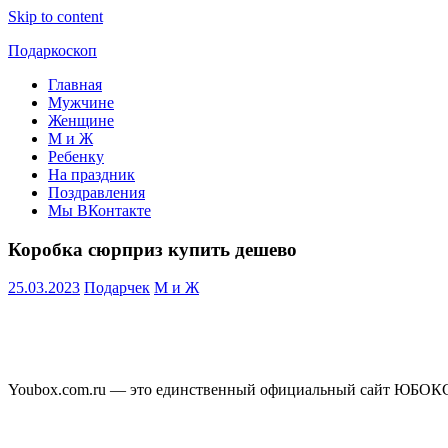
Skip to content
Подаркоскоп
Главная
Поможем
Мужчине
выбрать
Женщине
что
М и Ж
подарить
Ребенку
На праздник
Поздравления
Мы ВКонтакте
Коробка сюрприз купить дешево
25.03.2023
Подарчек
М и Ж
Youbox.com.ru — это единственный официальный сайт ЮБОКС