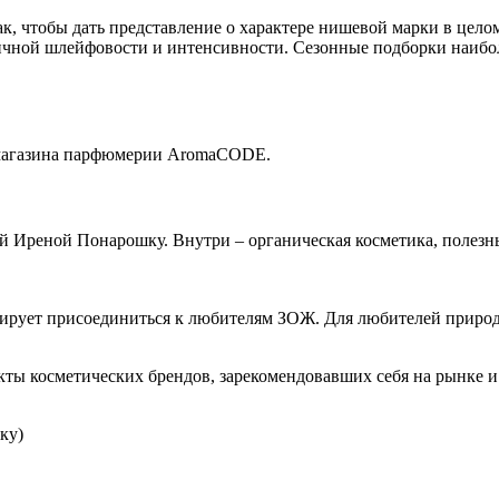
к, чтобы дать представление о характере нишевой марки в цело
ичной шлейфовости и интенсивности. Сезонные подборки наибол
магазина парфюмерии AromaCODE.
реной Понарошку. Внутри – органическая косметика, полезные
нирует присоединиться к любителям ЗОЖ. Для любителей природы
кты косметических брендов, зарекомендовавших себя на рынке 
ку)