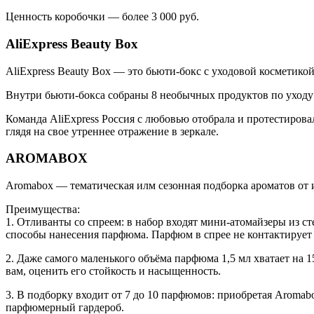
Ценность коробочки — более 3 000 руб.
AliExpress Beauty Box
AliExpress Beauty Box — это бьюти-бокс с уходовой косметикой
Внутри бьюти-бокса собраны 8 необычных продуктов по уходу 
Команда AliExpress Россия с любовью отобрала и протестировал
глядя на свое утреннее отражение в зеркале.
AROMABOX
Aromabox — тематическая илм сезонная подборка ароматов от
Преимущества:
1. Отливанты со спреем: в набор входят мини-атомайзеры из с
способы нанесения парфюма. Парфюм в спрее не контактирует 
2. Даже самого маленького объёма парфюма 1,5 мл хватает на 1
вам, оценить его стойкость и насыщенность.
3. В подборку входит от 7 до 10 парфюмов: приобретая Aroma
парфюмерный гардероб.