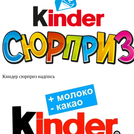
Киндер сюрприз надпись