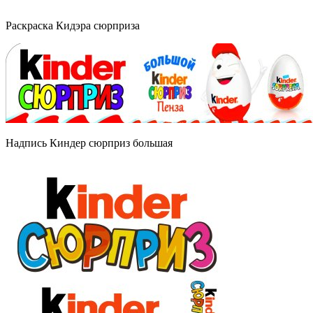
Раскраска Кидэра сюрприза
Надпись Киндер сюрприз большая