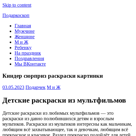
Skip to content
Подаркоскоп
Главная
Поможем
Мужчине
выбрать
Женщине
что
М и Ж
подарить
Ребенку
На праздник
Поздравления
Мы ВКонтакте
Киндер сюрприз раскраски картинки
03.05.2023
Подарчек
М и Ж
Детские раскраски из мультфильмов
Детские раскраски из любимых мультфильмов — это
раскраски из давно полюбившихся детям и взрослым
мультиков. Раскраски из мультиков интересны как мальчикам,
любящим всё захватывающее, так и девочкам, любящим всё
прекрасное и красивое. Раздел прекрасно подойдёт для детей