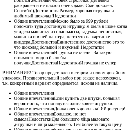
попался железный человек стрелялка. Детально
раскрашен и не плохой очень даже. Сын доволен.
Спасибо!)ДостоинстваРазмер, хорошая игрушка и
любимый шоколад!Недостатки
Общие впечатленияМожно было за 999 рублей
положить туда достойную игрушку. Я была в шоке когда
увидела машинку из пластмассы, задумка непонятная,
машинка и в ней пантера, не то что на картинке
киндера.ДостоинстваЕдинственное достоинство это то
что шоколад большой и вкусный.Недостатки
Общие впечатленияИгрушка не очень . За такую
стоимость модно было бы
получшеДостоинстваНедостаткиИгрушка не супер
ВНИМАНИЕ! Товар представлен в старом и новом дизайнах
упаковок. Предварительный выбор при заказе невозможен,
т.к. конкретный вариант определяется, исходя из наличия.
Общие впечатления
Общие впечатленияЕсли купить две штуки, большая
вероятность, что попадутся одинаковые игрушки.
Общие впечатленияДочка очень довольна! Яйцо супер!
Общие впечатленияБольшое, но нет
смыслаНедостаткиДля большого яйца маловато
,игрушки и яйца маленького. Тем более за такую цену
Общие впечатленияБольшое, с крупными игрушками.