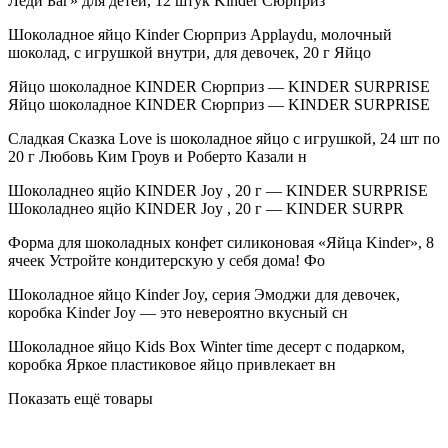
Леди Баг» для детей, 12 штук Kinder Сюрприз
Шоколадное яйцо Kinder Сюрприз Applaydu, молочный
шоколад, с игрушкой внутри, для девочек, 20 г Яйцо
Яйцо шоколадное KINDER Сюрприз — KINDER SURPRISE
Яйцо шоколадное KINDER Сюрприз — KINDER SURPRISE
Сладкая Сказка Love is шоколадное яйцо с игрушкой, 24 шт по
20 г Любовь Ким Гроув и Роберто Казали н
Шоколаднео яцйо KINDER Joy , 20 г — KINDER SURPRISE
Шоколаднео яцйо KINDER Joy , 20 г — KINDER SURPR
Форма для шоколадных конфет силиконовая «Яйца Kinder», 8
ячеек Устройте кондитерскую у себя дома! Фо
Шоколадное яйцо Kinder Joy, серия Эмоджи для девочек,
коробка Kinder Joy — это невероятно вкусный сн
Шоколадное яйцо Kids Box Winter time десерт с подарком,
коробка Яркое пластиковое яйцо привлекает вн
Показать ещё товары