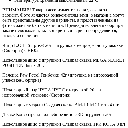
Температура хранения максимальная: 22°C
ВНИМАНИЕ! Товар в ассортименте, цена указана за 1
вариант. Фото являются ознакомительными: в магазине могут
быть представлены другие варианты, а представленных на
фото может не быть в наличии. Предварительный выбор при
заказе невозможен, т.к. конкретный вариант определяется,
исходя из наличия.
Яйцо L.O.L. Surprise! 20г +игрушка в непрозрачной упаковке
(Сюрприз) CHR02
Шоколадное яйцо с игрушкой Сладкая сказка MEGA SECRET
PUSHEEN 3шт х 20г.
Печенье Paw Patrol Грибочки 42г+игрушка в непрозрачной
упаковке(Сюрприз)
Шоколадный шар ЧУПА ЧУПС с игрушкой 20 г в
непрозрачной упаковке (Сюрприз)
Шоколадные медали Сладкая сказка АМ-НЯМ 21 г х 24 шт.
Драже Конфитрейд волшебное яйцо с 3D игрушкой 20г
Шоколадное яйцо с игрушкой Сладкая сказка ТРИ КОТА 3 шт