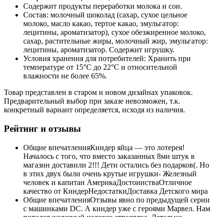
Содержит продукты переработки молока и сои.
Состав: молочный шоколад (сахар, сухое цельное
молоко, масло какао, тертое какао, эмульгатор:
лецитины, ароматизатор), сухое обезжиренное молоко,
сахар, растительные жиры, молочный жир, эмульгатор:
лецитины, ароматизатор. Содержит игрушку.
Условия хранения для потребителей: Хранить при
температуре от 15°C до 22°C и относительной
влажности не более 65%.
Товар представлен в старом и новом дизайнах упаковок.
Предварительный выбор при заказе невозможен, т.к.
конкретный вариант определяется, исходя из наличия.
Рейтинг и отзывы
Общие впечатленияКиндер яйца — это лотерея!
Началось с того, что вместо заказанных 8ми штук в
магазин доставили 2!!! Дети остались без подарков(. Но
в этих двух были очень крутые игрушки- Железный
человек и капитан АмерикаДостоинстваОтличное
качество от КиндерНедостаткиДоставка Детского мира
Общие впечатленияОтзывы явно по предыдущей серии
с машинками DC. А киндер уже с героями Марвел. Нам