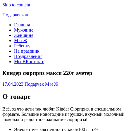
Skip to content
Подаркоскоп
Главная
Поможем
Мужчине
выбрать
Женщине
что
М и Ж
подарить
Ребенку
На праздник
Поздравления
Мы ВКонтакте
Киндер сюрприз макси 220г ачетер
17.04.2023
Подарчек
М и Ж
О товаре
Всё, за что дети так любят Kinder Сюрприз, в специальном
формате. Большие новогодние игрушки, вкусный молочный
шоколад и радостное ожидание сюрприза!
Энергетическая ценность, ккал/100 г: 579