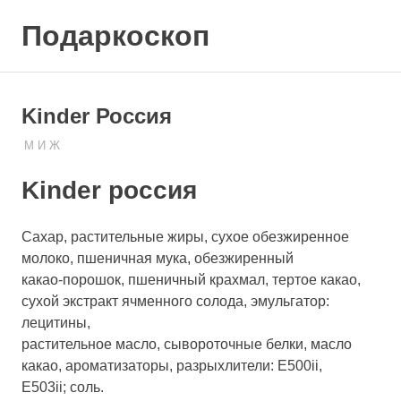
Skip
Подаркоскоп
to
content
Поможем
выбрать
что
Kinder Россия
подарить
М И Ж
02.06.2021
ПОДАРЧЕК
Kinder россия
Cахар, растительные жиры, сухое обезжиренное
молоко, пшеничная мука, обезжиренный
какао-порошок, пшеничный крахмал, тертое какао,
сухой экстракт ячменного солода, эмульгатор:
лецитины,
растительное масло, сывороточные белки, масло
какао, ароматизаторы, разрыхлители: E500ii,
E503ii; соль.