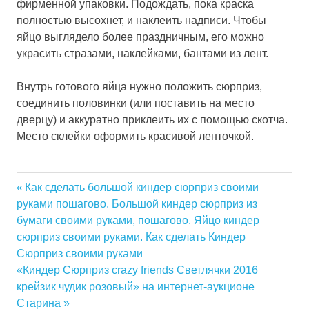
фирменной упаковки. Подождать, пока краска
полностью высохнет, и наклеить надписи. Чтобы
яйцо выглядело более праздничным, его можно
украсить стразами, наклейками, бантами из лент.
Внутрь готового яйца нужно положить сюрприз,
соединить половинки (или поставить на место
дверцу) и аккуратно приклеить их с помощью скотча.
Место склейки оформить красивой ленточкой.
десерт
Previous
Как сделать большой киндер сюрприз своими
Еда
Навигация
руками пошагово. Большой киндер сюрприз из
Post:
бумаги своими руками, пошагово. Яйцо киндер
кругозор
по
сюрприз своими руками. Как сделать Киндер
мир
Сюрприз своими руками
записям
Факты
Next
«Киндер Сюрприз crazy friends Светлячки 2016
Шоколад
Post:
крейзик чудик розовый» на интернет-аукционе
Старина
яйцо