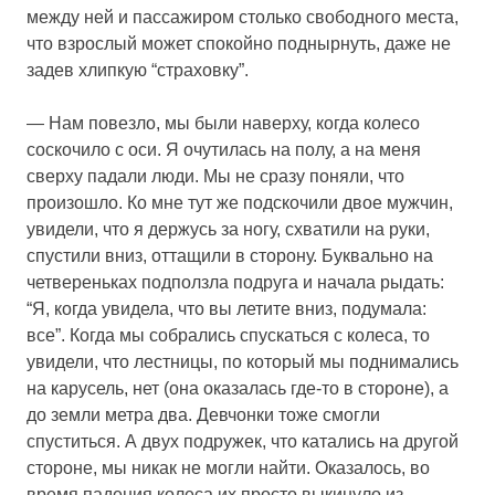
между ней и пассажиром столько свободного места,
что взрослый может спокойно поднырнуть, даже не
задев хлипкую “страховку”.
— Нам повезло, мы были наверху, когда колесо
соскочило с оси. Я очутилась на полу, а на меня
сверху падали люди. Мы не сразу поняли, что
произошло. Ко мне тут же подскочили двое мужчин,
увидели, что я держусь за ногу, схватили на руки,
спустили вниз, оттащили в сторону. Буквально на
четвереньках подползла подруга и начала рыдать:
“Я, когда увидела, что вы летите вниз, подумала:
все”. Когда мы собрались спускаться с колеса, то
увидели, что лестницы, по который мы поднимались
на карусель, нет (она оказалась где-то в стороне), а
до земли метра два. Девчонки тоже смогли
спуститься. А двух подружек, что катались на другой
стороне, мы никак не могли найти. Оказалось, во
время падения колеса их просто выкинуло из