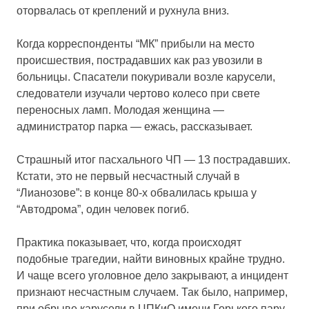
оторвалась от креплений и рухнула вниз.
Когда корреспонденты “МК” прибыли на место
происшествия, пострадавших как раз увозили в
больницы. Спасатели покуривали возле карусели,
следователи изучали чертово колесо при свете
переносных ламп. Молодая женщина —
администратор парка — ежась, рассказывает.
Страшный итог пасхального ЧП — 13 пострадавших.
Кстати, это не первый несчастный случай в
“Лианозове”: в конце 80-х обвалилась крыша у
“Автодрома”, один человек погиб.
Практика показывает, что, когда происходят
подобные трагедии, найти виновных крайне трудно.
И чаще всего уголовное дело закрывают, а инцидент
признают несчастным случаем. Так было, например,
при обрыве карусели в ЦПКиО имени Горького пару