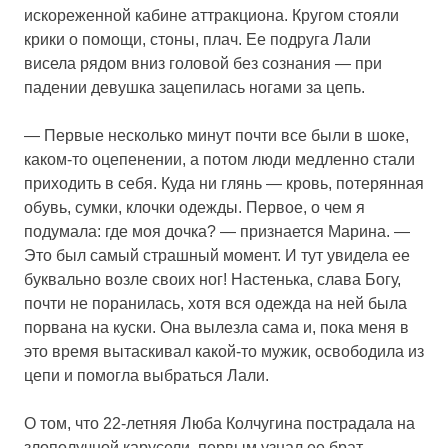
искореженной кабине аттракциона. Кругом стояли
крики о помощи, стоны, плач. Ее подруга Лали
висела рядом вниз головой без сознания — при
падении девушка зацепилась ногами за цепь.
— Первые несколько минут почти все были в шоке,
каком-то оцепенении, а потом люди медленно стали
приходить в себя. Куда ни глянь — кровь, потерянная
обувь, сумки, клочки одежды. Первое, о чем я
подумала: где моя дочка? — признается Марина. —
Это был самый страшный момент. И тут увидела ее
буквально возле своих ног! Настенька, слава Богу,
почти не поранилась, хотя вся одежда на ней была
порвана на куски. Она вылезла сама и, пока меня в
это время вытаскивал какой-то мужик, освободила из
цепи и помогла выбраться Лали.
О том, что 22-летняя Люба Колчугина пострадала на
злополучной карусели, первым узнал ее брат