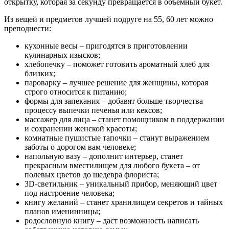
открытку, которая за секунду превращается в объемный букет.
Из вещей и предметов лучшей подруге на 55, 60 лет можно
преподнести:
кухонные весы – пригодятся в приготовлении
кулинарных изысков;
хлебопечку – поможет готовить ароматный хлеб для
близких;
пароварку – лучшее решение для женщины, которая
строго относится к питанию;
формы для запекания – добавят больше творчества
процессу выпечки печенья или кексов;
массажер для лица – станет помощником в поддержании
и сохранении женской красоты;
комнатные пушистые тапочки – станут выражением
заботы о дорогом вам человеке;
напольную вазу – дополнит интерьер, станет
прекрасным вместилищем для любого букета – от
полевых цветов до шедевра флориста;
3D-светильник – уникальный прибор, меняющий цвет
под настроение человека;
книгу желаний – станет хранилищем секретов и тайных
планов именинницы;
родословную книгу – даст возможность написать