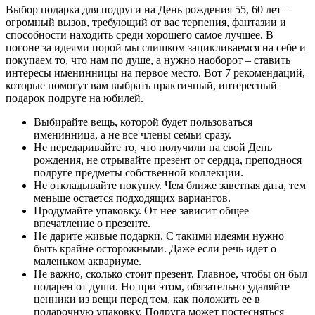
Выбор подарка для подруги на День рождения 55, 60 лет –
огромный вызов, требующий от вас терпения, фантазии и
способности находить среди хорошего самое лучшее. В
погоне за идеями порой мы слишком зацикливаемся на себе и
покупаем то, что нам по душе, а нужно наоборот – ставить
интересы именинницы на первое место. Вот 7 рекомендаций,
которые помогут вам выбрать практичный, интересный
подарок подруге на юбилей.
Выбирайте вещь, которой будет пользоваться
именинница, а не все члены семьи сразу.
Не передаривайте то, что получили на свой День
рождения, не отрывайте презент от сердца, преподнося
подруге предметы собственной коллекции.
Не откладывайте покупку. Чем ближе заветная дата, тем
меньше остается подходящих вариантов.
Продумайте упаковку. От нее зависит общее
впечатление о презенте.
Не дарите живые подарки. С такими идеями нужно
быть крайне осторожными. Даже если речь идет о
маленьком аквариуме.
Не важно, сколько стоит презент. Главное, чтобы он был
подарен от души. Но при этом, обязательно удаляйте
ценники из вещи перед тем, как положить ее в
подарочную упаковку. Подруга может постесняться