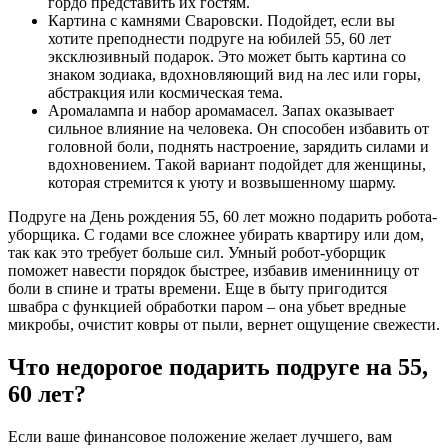
гордо представить их гостям.
Картина с камнями Сваровски. Подойдет, если вы
хотите преподнести подруге на юбилей 55, 60 лет
эксклюзивный подарок. Это может быть картина со
знаком зодиака, вдохновляющий вид на лес или горы,
абстракция или космическая тема.
Аромалампа и набор аромамасел. Запах оказывает
сильное влияние на человека. Он способен избавить от
головной боли, поднять настроение, зарядить силами и
вдохновением. Такой вариант подойдет для женщины,
которая стремится к уюту и возвышенному шарму.
Подруге на День рождения 55, 60 лет можно подарить робота-
уборщика. С годами все сложнее убирать квартиру или дом,
так как это требует больше сил. Умный робот-уборщик
поможет навести порядок быстрее, избавив именинницу от
боли в спине и траты времени. Еще в быту пригодится
швабра с функцией обработки паром – она убьет вредные
микробы, очистит ковры от пыли, вернет ощущение свежести.
Что недорогое подарить подруге на 55,
60 лет?
Если ваше финансовое положение желает лучшего, вам