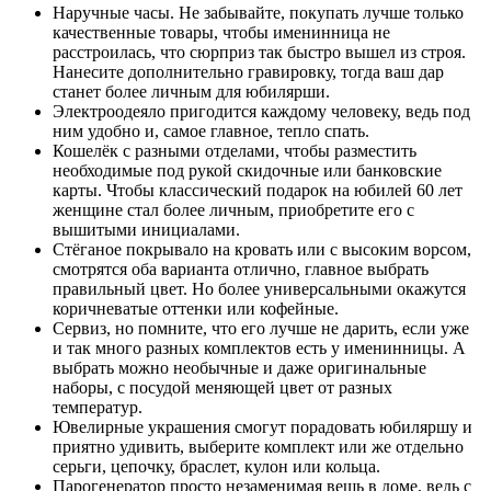
Наручные часы. Не забывайте, покупать лучше только
качественные товары, чтобы именинница не
расстроилась, что сюрприз так быстро вышел из строя.
Нанесите дополнительно гравировку, тогда ваш дар
станет более личным для юбилярши.
Электроодеяло пригодится каждому человеку, ведь под
ним удобно и, самое главное, тепло спать.
Кошелёк с разными отделами, чтобы разместить
необходимые под рукой скидочные или банковские
карты. Чтобы классический подарок на юбилей 60 лет
женщине стал более личным, приобретите его с
вышитыми инициалами.
Стёганое покрывало на кровать или с высоким ворсом,
смотрятся оба варианта отлично, главное выбрать
правильный цвет. Но более универсальными окажутся
коричневатые оттенки или кофейные.
Сервиз, но помните, что его лучше не дарить, если уже
и так много разных комплектов есть у именинницы. А
выбрать можно необычные и даже оригинальные
наборы, с посудой меняющей цвет от разных
температур.
Ювелирные украшения смогут порадовать юбиляршу и
приятно удивить, выберите комплект или же отдельно
серьги, цепочку, браслет, кулон или кольца.
Парогенератор просто незаменимая вещь в доме, ведь с