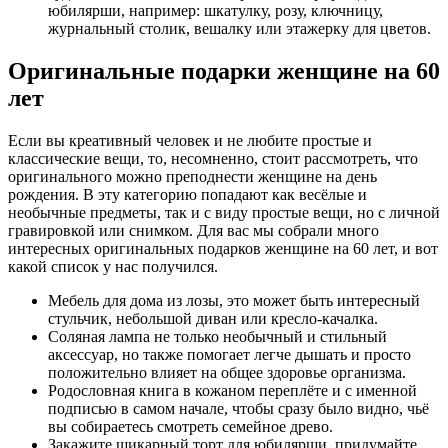
юбилярши, например: шкатулку, розу, ключницу,
журнальный столик, вешалку или этажерку для цветов.
Оригинальные подарки женщине на 60
лет
Если вы креативный человек и не любите простые и
классические вещи, то, несомненно, стоит рассмотреть, что
оригинального можно преподнести женщине на день
рождения. В эту категорию попадают как весёлые и
необычные предметы, так и с виду простые вещи, но с личной
гравировкой или снимком. Для вас мы собрали много
интересных оригинальных подарков женщине на 60 лет, и вот
какой список у нас получился.
Мебель для дома из лозы, это может быть интересный
стульчик, небольшой диван или кресло-качалка.
Соляная лампа не только необычный и стильный
аксессуар, но также помогает легче дышать и просто
положительно влияет на общее здоровье организма.
Родословная книга в кожаном переплёте и с именной
подписью в самом начале, чтобы сразу было видно, чьё
вы собираетесь смотреть семейное древо.
Закажите шикарный торт для юбилярши, придумайте