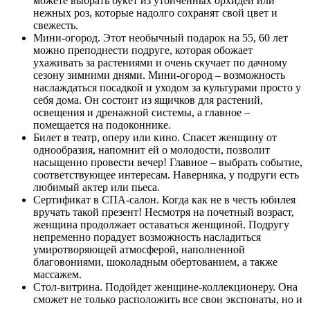
можете выбрать букет из утонченных орхидей или
нежных роз, которые надолго сохранят свой цвет и
свежесть.
Мини-огород. Этот необычный подарок на 55, 60 лет
можно преподнести подруге, которая обожает
ухаживать за растениями и очень скучает по дачному
сезону зимними днями. Мини-огород – возможность
наслаждаться посадкой и уходом за культурами просто у
себя дома. Он состоит из ящичков для растений,
освещения и дренажной системы, а главное –
помещается на подоконнике.
Билет в театр, оперу или кино. Спасет женщину от
однообразия, напомнит ей о молодости, позволит
насыщенно провести вечер! Главное – выбрать событие,
соответствующее интересам. Наверняка, у подруги есть
любимый актер или пьеса.
Сертификат в СПА-салон. Когда как не в честь юбилея
вручать такой презент! Несмотря на почетный возраст,
женщина продолжает оставаться женщиной. Подругу
непременно порадует возможность насладиться
умиротворяющей атмосферой, наполненной
благовониями, шоколадным обертованием, а также
массажем.
Стол-витрина. Подойдет женщине-коллекционеру. Она
сможет не только расположить все свои экспонаты, но и