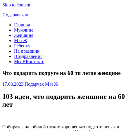
Skip to content
Подаркоскоп
Главная
Поможем
Мужчине
выбрать
Женщине
что
М и Ж
подарить
Ребенку
На праздник
Поздравления
Мы ВКонтакте
Что подарить подруге на 60 ти летие женщине
17.03.2023
Подарчек
М и Ж
103 идеи, что подарить женщине на 60
лет
Собираясь на юбилей нужно хорошенько подготовиться и