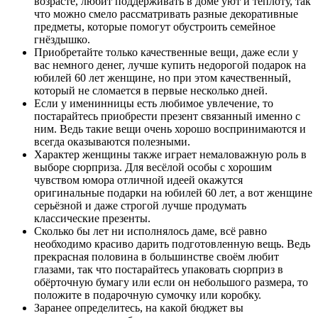
возрасте, любит поддерживать в доме уют и теплоту, так
что можно смело рассматривать разные декоративные
предметы, которые помогут обустроить семейное
гнёздышко.
Приобретайте только качественные вещи, даже если у
вас немного денег, лучше купить недорогой подарок на
юбилей 60 лет женщине, но при этом качественный,
который не сломается в первые несколько дней.
Если у именинницы есть любимое увлечение, то
постарайтесь приобрести презент связанный именно с
ним. Ведь такие вещи очень хорошо воспринимаются и
всегда оказываются полезными.
Характер женщины также играет немаловажную роль в
выборе сюрприза. Для весёлой особы с хорошим
чувством юмора отличной идеей окажутся
оригинальные подарки на юбилей 60 лет, а вот женщине
серьёзной и даже строгой лучше продумать
классические презенты.
Сколько бы лет ни исполнялось даме, всё равно
необходимо красиво дарить подготовленную вещь. Ведь
прекрасная половина в большинстве своём любит
глазами, так что постарайтесь упаковать сюрприз в
обёрточную бумагу или если он небольшого размера, то
положите в подарочную сумочку или коробку.
Заранее определитесь, на какой бюджет вы