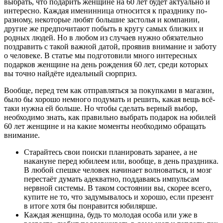
выбрать, что подарить женщине на 60 лет будет актуально и
интересно. Каждая именинница относится к празднику по-
разному, некоторые любят большие застолья и компании,
другие же предпочитают побыть в кругу самых близких и
родных людей. Но в любом из случаев нужно обязательно
поздравить с такой важной датой, проявив внимание и заботу
о человеке. В статье мы подготовили много интересных
подарков женщине на день рождения 60 лет, среди которых
вы точно найдёте идеальный сюрприз.
Вообще, перед тем как отправляться за покупками в магазин,
было бы хорошо немного подумать и решить, какая вещь всё-
таки нужна ей больше. Но чтобы сделать верный выбор,
необходимо знать, как правильно выбрать подарок на юбилей
60 лет женщине и на какие моменты необходимо обращать
внимание.
Старайтесь свои поиски планировать заранее, а не
накануне перед юбилеем или, вообще, в день праздника.
В любой спешке человек начинает волноваться, и мозг
перестаёт думать адекватно, поддаваясь импульсам
нервной системы. В таком состоянии вы, скорее всего,
купите не то, что задумывалось и хорошо, если презент
в итоге хотя бы понравится юбилярше.
Каждая женщина, будь то молодая особа или уже в