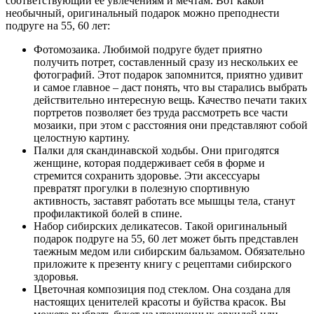
соответствующий ее увлечениям и мечтам. Вот какой
необычный, оригинальный подарок можно преподнести
подруге на 55, 60 лет:
Фотомозаика. Любимой подруге будет приятно
получить потрет, составленный сразу из нескольких ее
фотографий. Этот подарок запомнится, приятно удивит
и самое главное – даст понять, что вы старались выбрать
действительно интересную вещь. Качество печати таких
портретов позволяет без труда рассмотреть все части
мозаики, при этом с расстояния они представляют собой
целостную картину.
Палки для скандинавской ходьбы. Они пригодятся
женщине, которая поддерживает себя в форме и
стремится сохранить здоровье. Эти аксессуары
превратят прогулки в полезную спортивную
активность, заставят работать все мышцы тела, станут
профилактикой болей в спине.
Набор сибирских деликатесов. Такой оригинальный
подарок подруге на 55, 60 лет может быть представлен
таежным медом или сибирским бальзамом. Обязательно
приложите к презенту книгу с рецептами сибирского
здоровья.
Цветочная композиция под стеклом. Она создана для
настоящих ценителей красоты и буйства красок. Вы