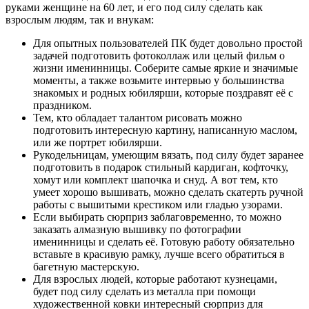
руками женщине на 60 лет, и его под силу сделать как
взрослым людям, так и внукам:
Для опытных пользователей ПК будет довольно простой
задачей подготовить фотоколлаж или целый фильм о
жизни именинницы. Соберите самые яркие и значимые
моменты, а также возьмите интервью у большинства
знакомых и родных юбилярши, которые поздравят её с
праздником.
Тем, кто обладает талантом рисовать можно
подготовить интересную картину, написанную маслом,
или же портрет юбилярши.
Рукодельницам, умеющим вязать, под силу будет заранее
подготовить в подарок стильный кардиган, кофточку,
хомут или комплект шапочка и снуд. А вот тем, кто
умеет хорошо вышивать, можно сделать скатерть ручной
работы с вышитыми крестиком или гладью узорами.
Если выбирать сюрприз заблаговременно, то можно
заказать алмазную вышивку по фотографии
именинницы и сделать её. Готовую работу обязательно
вставьте в красивую рамку, лучше всего обратиться в
багетную мастерскую.
Для взрослых людей, которые работают кузнецами,
будет под силу сделать из металла при помощи
художественной ковки интересный сюрприз для