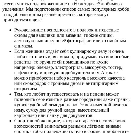
всего купить подарок женщине на 60 лет для её любимого
увлечения. Мы подготовили список самых популярных хобби
и подобрали к ним разные презенты, которые могут
пригодиться в деле.
Рукодельнице преподнесите в подарок интересные
схемы для вышивки или вязания, гибкие спицы,
алмазную вышивку по её фотографии или с семейным
снимком.
Если женщина отдаёт себя кулинарному делу и очень
любит готовить и, возможно, придумывать свои особые
рецепты, то вручите ей помощников по кухне,
например: блендер, электрогриль, мясорубку, тостер,
вафельницу и прочую подобную технику. А также
можно приобрести набор кастрюль высокого качества
или сковородок с тройным дном и антипригарным
покрытием.
Тем, кто любит путешествовать и на пенсии может
позволить себе ездить в разные города или даже страны,
купите удобный чемодан на колёсах и именной чехол к
нему, сумку для ручной клади, вместительный
картхолдер или папку для документов.
Спортивной женщине, которая старается в силу своих
возможностей заниматься разными лёгкими видами
спорта, чтобы поддерживать тело в форме, приобретите