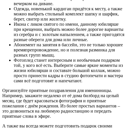
вечерком на диване.
Одежда, новенький кардиган придётся к месту, а также
можно выбрать стильный комплект шапку и шарфик,
берет, свитер или жилетку.
Икона с ликом святого по имени, данному юбилярше
при крещении, выбрать можно более дорогие варианты
из серебра и с золотым напылением, а также пригодятся
разные обереги для дома или личные.
Абонемент на занятия в бассейн, это не только хорошее
времяпрепровождение, но и полезная разминка для
разных групп мышц.
Фотоплед станет интересным и необычным подарком
той, у кого всё есть. Выберите самые яркие моменты из
жизни юбилярши и составьте большой коллаж, можно
просто принести кадры в студию фотопечати и мастера
сами всё подготовят и напечатают.
Организуйте приятные поздравления для именинницы.
Например, закажите недалеко от её дома билборд на целый
месяц, где будет красоваться фотография и приятные
пожелания с днём рождения. Из более простых вариантов –
это дозвониться на любимую радиостанцию и передать
приятные слова в эфире.
А также вы всегда можете подготовить подарок своими