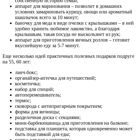
собственную историю семьи;
аппарат для маринования – позволит в домашних
условиях замариновать курицу, овощи или ароматный
шашлычок всего за 10 минут;
баночку для меда в виде пчелки с крылышками – в ней
удобно хранить любимое лакомство, а благодаря
крылышкам, такая посуда не выскользнет из рук;
аппарат для приготовления яичных роллов – готовит
вкуснейшую еду за 5-7 минут.
Еще несколько идей практичных полезных подарков подруге
на 55, 60 лет:
ланч-бокс;
органайзер-аптечка для путешествий;
косметичка;
набор для специй;
автоперемешиватель;
термос;
сковорода с антипригарным покрытием;
формы для яичницы;
разделочная доска с секциями;
мини-барбекюшница для приготовления на балконе;
подставка для планшета, которая одновременно может
быть подставкой для еды;
чашка для чая с ситечком.