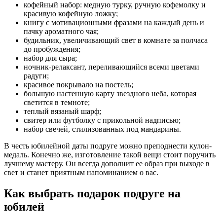
кофейный набор: медную турку, ручную кофемолку и
красивую кофейную ложку;
книгу с мотивационными фразами на каждый день и
пачку ароматного чая;
будильник, увеличивающий свет в комнате за полчаса
до пробуждения;
набор для сыра;
ночник-релаксант, переливающийся всеми цветами
радуги;
красивое покрывало на постель;
большую настенную карту звездного неба, которая
светится в темноте;
теплый вязаный шарф;
свитер или футболку с прикольной надписью;
набор свечей, стилизованных под мандарины.
В честь юбилейной даты подруге можно преподнести кулон-
медаль. Конечно же, изготовление такой вещи стоит поручить
лучшему мастеру. Он всегда дополнит ее образ при выходе в
свет и станет приятным напоминанием о вас.
Как выбрать подарок подруге на
юбилей