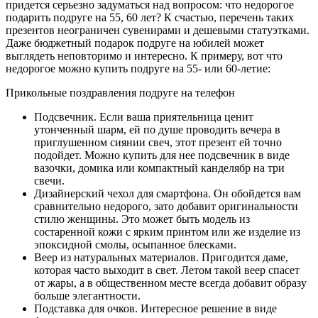
придется серьезно задуматься над вопросом: что недорогое
подарить подруге на 55, 60 лет? К счастью, перечень таких
презентов неограничен сувенирами и дешевыми статуэтками.
Даже бюджетный подарок подруге на юбилей может
выглядеть неповторимо и интересно. К примеру, вот что
недорогое можно купить подруге на 55- или 60-летие:
Прикольные поздравления подруге на телефон
Подсвечник. Если ваша приятельница ценит
утонченный шарм, ей по душе проводить вечера в
приглушенном сиянии свеч, этот презент ей точно
подойдет. Можно купить для нее подсвечник в виде
вазочки, домика или компактный канделябр на три
свечи.
Дизайнерский чехол для смартфона. Он обойдется вам
сравнительно недорого, зато добавит оригинальности
стилю женщины. Это может быть модель из
состаренной кожи с ярким принтом или же изделие из
эпоксидной смолы, осыпанное блесками.
Веер из натуральных материалов. Пригодится даме,
которая часто выходит в свет. Летом такой веер спасет
от жары, а в общественном месте всегда добавит образу
больше элегантности.
Подставка для очков. Интересное решение в виде